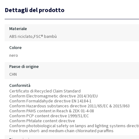
Dettagli del prodotto
Materiale
ABS riciclato,FSC® bambù
Colore
nero
Paese di origine
CHN
Conformità
Certificato di Recycled Claim Standard
Conform Electromagmetic directive 2014/30/EU
Conform Formaldahyde directive EN 14184-1
Conform Hazardous substances directive 2011/65/EC & 2015/863
Conform PAHS content in Reach & ZEK 01-4-08
Conform PCP content directive 1999/51/EC
Conform Phtalate content directive
Conform photobiological safety on lamps and lighting systems direct
Free from short- and medium-chain chlorinated paraffins