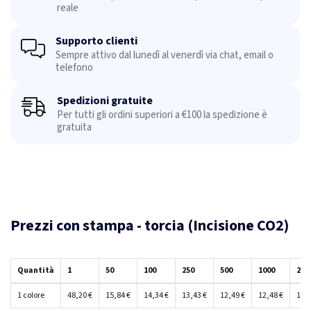
reale
Supporto clienti
Sempre attivo dal lunedì al venerdì via chat, email o
telefono
Spedizioni gratuite
Per tutti gli ordini superiori a €100 la spedizione è
gratuita
Prezzi con stampa - torcia (Incisione CO2)
Quantità
1
50
100
250
500
1000
250
1 colore
48,20 €
15,84 €
14,34 €
13,43 €
12,49 €
12,48 €
12,4