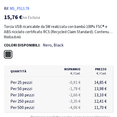
Rif.
MS_P513.79
15,76 €
Iva Esclusa
Torcia USB ricaricabile da 5W realizzata con bambù 100% FSC® e
ABS riciclato certificato RCS (Recycled Claim Standard). Contenuto
riciclato totale: 18% in base al peso totale dell'articolo. La
Mostra di più
certificazione RCS garantisce una catena di approvvigionamento
Nero, Black
COLORI DISPONIBILI:
dei materiali riciclati completamente certificata. La torcia è dotata
di una batteria al litio da 1800 mAh. La torcia ha un'autonomia di 6
Nero
ore con una singola carica e può essere ricaricata in 5 ore tramite
una batteria di type C. Raggiunge una distanza del fascio di luce di
150 metri e fornisce 300 lumen. Con 3 modalità (luminosa, media e
RISPARMIO
PREZZO
QUANTITÀ
lampeggiante). Incluso cavo di ricarica in TPE riciclato certificato
€ / Cad.
€ / Cad.
RCS. Confezionata in un scatola kraft mix FSC®. Articolo e accessori
Per 25 pezzi
-0,91 €
14,85 €
100% senza PVC.
Per 50 pezzi
-1,78 €
13,98 €
Per 100 pezzi
-2,66 €
13,10 €
Per 250 pezzi
-3,35 €
12,41 €
Per 500 pezzi
-4,06 €
11,70 €