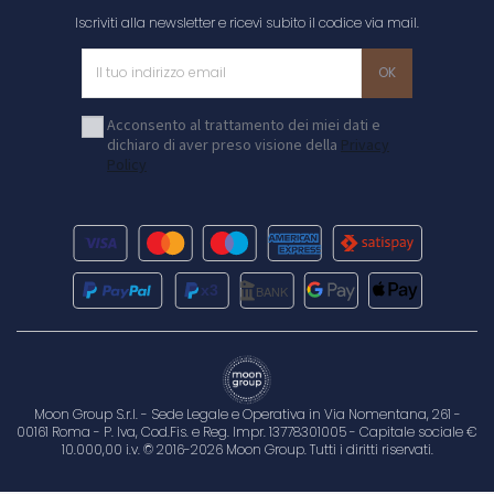
Iscriviti alla newsletter e ricevi subito il codice via mail.
Acconsento al trattamento dei miei dati e
dichiaro di aver preso visione della
Privacy
Policy
Moon Group S.r.l. - Sede Legale e Operativa in Via Nomentana, 261 -
00161 Roma - P. Iva, Cod.Fis. e Reg. Impr. 13778301005 - Capitale sociale €
10.000,00 i.v. © 2016-2026 Moon Group. Tutti i diritti riservati.