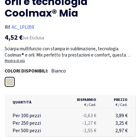
orli e tecnologia
Coolmax® Mia
Rif.
AC_1PL059
4,52 €
Iva Esclusa
Sciarpa multifunzio con stampa in sublimazione, tecnologia
Coolmax® e orli. Mix perfetto tra prestazioni e comfort, questa
sciarpa multipla è dotata di una tecnologia avanzata Coolmax® per
Mostra di più
assorbire l'umidità e mantenere freschi e all'asciutto durante gli
Bianco
COLORI DISPONIBILI:
allenamenti intensi o le avventure all'aperto. Il design con stampa a
sublimazione consente una vivace personalizzazione, mentre la
Bianco
struttura versatile permette di indossarla come scaldacollo, fascia,
copricapo e molto altro. Il tessuto leggero e traspirante la rende
perfetta per le attività all'aperto, lo sport o l'abbigliamento
RISPARMIO
PREZZO
QUANTITÀ
quotidiano.
€ / Cad.
€ / Cad.
Per 100 pezzi
-0,63 €
3,89 €
Per 250 pezzi
-1,27 €
3,25 €
Per 500 pezzi
-1,55 €
2,97 €