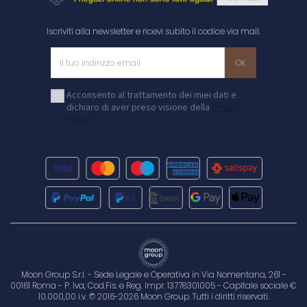
Iscriviti alla newsletter e ricevi subito il codice via mail.
Acconsento al trattamento dei miei dati e
dichiaro di aver preso visione della
Privacy
Policy
Moon Group S.r.l. - Sede Legale e Operativa in Via Nomentana, 261 -
00161 Roma - P. Iva, Cod.Fis. e Reg. Impr. 13778301005 - Capitale sociale €
10.000,00 i.v. © 2016-2026 Moon Group. Tutti i diritti riservati.