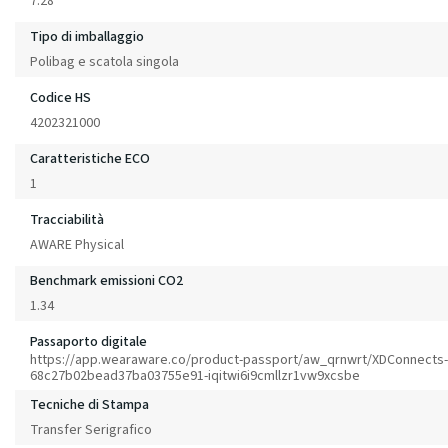
7.28
Tipo di imballaggio
Polibag e scatola singola
Codice HS
4202321000
Caratteristiche ECO
1
Tracciabilità
AWARE Physical
Benchmark emissioni CO2
1.34
Passaporto digitale
https://app.wearaware.co/product-passport/aw_qrnwrt/XDConnects-
68c27b02bead37ba03755e91-iqitwi6i9cmllzr1vw9xcsbe
Tecniche di Stampa
Transfer Serigrafico