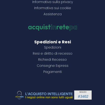
Informativa sulla privacy
1000+
1000+
1000+
15,33 €
3,18 €
5,76 €
Informativa sui cookie
Assistenza
2000+
2000+
1500+
14,76 €
3,06 €
5,43 €
3500+
3500+
14,42 €
2,99 €
Spedizioni e Resi
Configura il prodotto
Configura il prodotto
Configura il prodotto
Configura il prodotto
Configura il prodotto
Configura il prodotto
Configura il prodotto
Configura il prodotto
Spedizioni
Resi e diritto di recesso
Richiedi Recesso
Consegne Express
Pagamenti