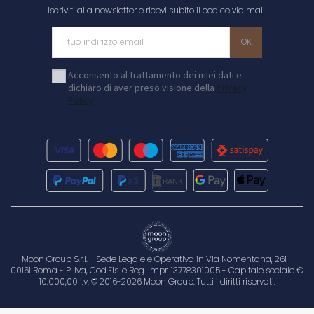
Iscriviti alla newsletter e ricevi subito il codice via mail.
Acconsento al trattamento dei miei dati e
dichiaro di aver preso visione della
Privacy
Policy
Moon Group S.r.l. - Sede Legale e Operativa in Via Nomentana, 261 -
00161 Roma - P. Iva, Cod.Fis. e Reg. Impr. 13778301005 - Capitale sociale €
10.000,00 i.v. © 2016-2026 Moon Group. Tutti i diritti riservati.