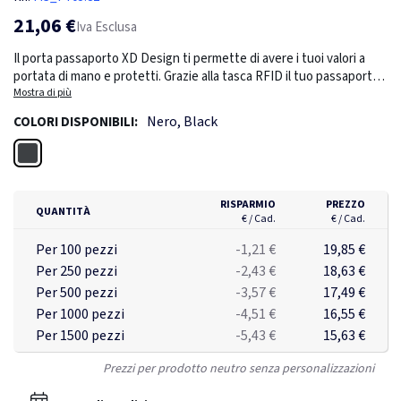
21,06 €
Iva Esclusa
Il porta passaporto XD Design ti permette di avere i tuoi valori a
portata di mano e protetti. Grazie alla tasca RFID il tuo passaporto
sarà protetto dai tentativi di furto di dati e le tue carte d'imbarco
Mostra di più
nella tasca frontale a chiusura magnetica. Ma la caratteristica
Nero, Black
COLORI DISPONIBILI:
principale è che lo potrai utilizzare anche come supporto per il tuo
smartphone così potrai guardare i tuoi video preferiti mentre sei in
Nero
viaggio. I 3 separatori interni ti permettono di utilizzarlo come
portafoglio e porta smartphone. Adatto per smartphone fino a 5,5".
Realizzato con materiali riciclati. Design registrato®
RISPARMIO
PREZZO
QUANTITÀ
€ / Cad.
€ / Cad.
Per 100 pezzi
-1,21 €
19,85 €
Per 250 pezzi
-2,43 €
18,63 €
Per 500 pezzi
-3,57 €
17,49 €
Per 1000 pezzi
-4,51 €
16,55 €
Per 1500 pezzi
-5,43 €
15,63 €
Prezzi per prodotto neutro senza personalizzazioni