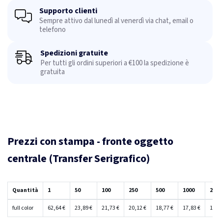
Supporto clienti
Sempre attivo dal lunedì al venerdì via chat, email o
telefono
Spedizioni gratuite
Per tutti gli ordini superiori a €100 la spedizione è
gratuita
Prezzi con stampa - fronte oggetto
centrale (Transfer Serigrafico)
Quantità
1
50
100
250
500
1000
250
full color
62,64 €
23,89 €
21,73 €
20,12 €
18,77 €
17,83 €
16,9