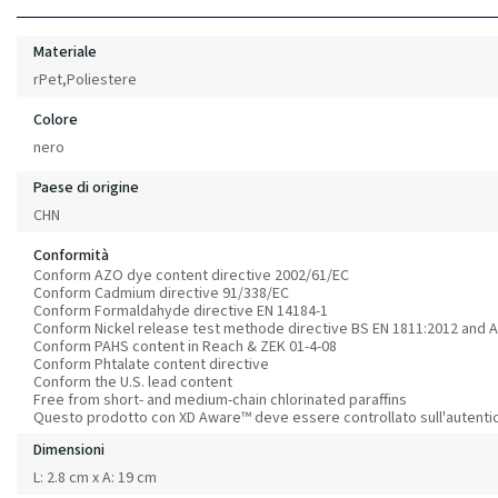
Materiale
rPet,Poliestere
Colore
nero
Paese di origine
CHN
Conformità
Conform AZO dye content directive 2002/61/EC
Conform Cadmium directive 91/338/EC
Conform Formaldahyde directive EN 14184-1
Conform Nickel release test methode directive BS EN 1811:2012 and A
Conform PAHS content in Reach & ZEK 01-4-08
Conform Phtalate content directive
Conform the U.S. lead content
Free from short- and medium-chain chlorinated paraffins
Questo prodotto con XD Aware™ deve essere controllato sull'autentic
Dimensioni
L: 2.8 cm x A: 19 cm