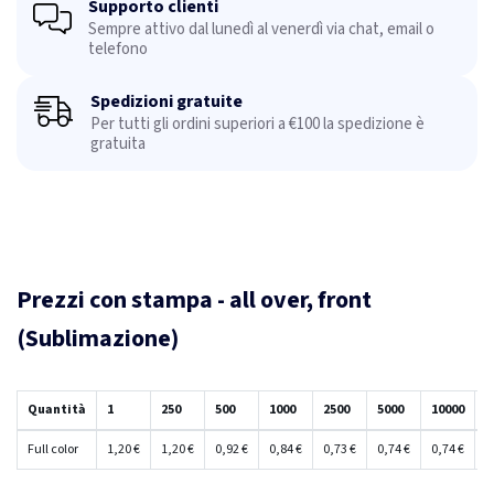
Supporto clienti
Sempre attivo dal lunedì al venerdì via chat, email o
telefono
Spedizioni gratuite
Per tutti gli ordini superiori a €100 la spedizione è
gratuita
Prezzi con stampa - all over, front
(Sublimazione)
Quantità
1
250
500
1000
2500
5000
10000
2
Full color
1,20 €
1,20 €
0,92 €
0,84 €
0,73 €
0,74 €
0,74 €
0