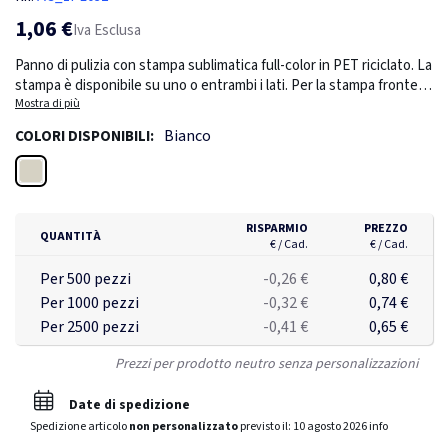
1,06 €
Iva Esclusa
Panno di pulizia con stampa sublimatica full-color in PET riciclato. La
stampa è disponibile su uno o entrambi i lati. Per la stampa fronte-
retro, puoi scegliere tra l'opzione standard o quella piazzata
Mostra di più
(piazzata significa che la stampa è allineata su entrambi i lati). Da
Bianco
COLORI DISPONIBILI:
portare sempre con sé per pulire occhiali, touchscreen, cellulare o
tablet. Taglia: grande.
Bianco
RISPARMIO
PREZZO
QUANTITÀ
€ / Cad.
€ / Cad.
Per 500 pezzi
-0,26 €
0,80 €
Per 1000 pezzi
-0,32 €
0,74 €
Per 2500 pezzi
-0,41 €
0,65 €
Prezzi per prodotto neutro senza personalizzazioni
Date di spedizione
Spedizione articolo
non personalizzato
previsto il:
10 agosto 2026
info