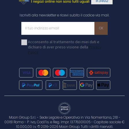
Iscriviti alla newsletter e ricevi subito il codice via mail.
Acconsento al trattamento dei miei dati e
dichiaro di aver preso visione della
Privacy
Policy
Moon Group S.r.l. - Sede Legale e Operativa in Via Nomentana, 261 -
00161 Roma - P. Iva, Cod.Fis. e Reg. Impr. 13778301005 - Capitale sociale €
10.000,00 i.v. © 2016-2026 Moon Group. Tutti i diritti riservati.