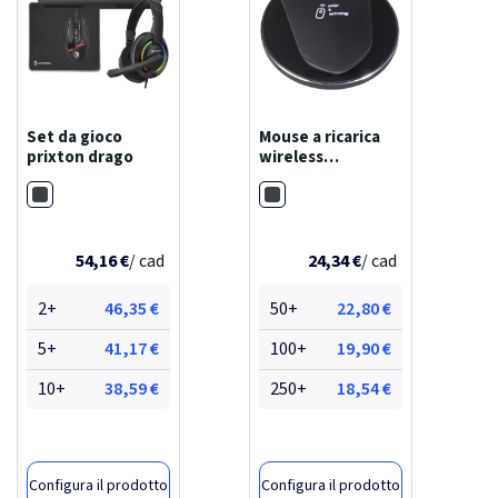
Set da gioco
Mouse a ricarica
prixton drago
wireless
scx.design o21
Nero
Nero
54,16 €
/ cad
24,34 €
/ cad
2+
46,35 €
50+
22,80 €
5+
41,17 €
100+
19,90 €
10+
38,59 €
250+
18,54 €
Configura il prodotto
Configura il prodotto