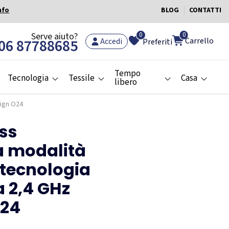
nfo
BLOG
CONTATTI
0
Serve aiuto?
0
Carrello
06 87788685
Accedi
Preferiti
Tempo
Tecnologia
Tessile
Casa
libero
sign O24
ss
a modalità
 tecnologia
a 2,4 GHz
O24