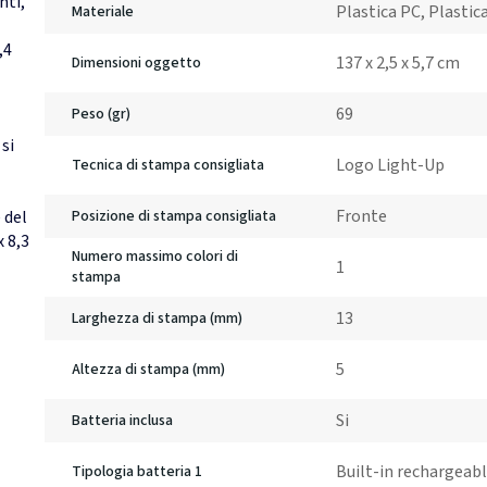
nti,
Plastica PC, Plastic
Materiale
,4
137 x 2,5 x 5,7 cm
Dimensioni oggetto
69
Peso (gr)
si
Logo Light-Up
Tecnica di stampa consigliata
Fronte
Posizione di stampa consigliata
 del
x 8,3
Numero massimo colori di
1
stampa
13
Larghezza di stampa (mm)
5
Altezza di stampa (mm)
Si
Batteria inclusa
Built-in rechargeabl
Tipologia batteria 1