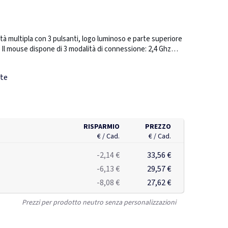
tà multipla con 3 pulsanti, logo luminoso e parte superiore
 Il mouse dispone di 3 modalità di connessione: 2,4 Ghz
luetooth® 5.2. Seleziona facilmente l'impostazione dpi
ivo comando sulla parte superiore. Il logo si illumina
te
rico e si spegne quando la batteria ha il 20% di capacità
i 8 ore in uso continuato. L'autonomia varia a seconda
 computer. Con confezione regalo in cartone riciclato (13,7 x
RISPARMIO
PREZZO
€ / Cad.
€ / Cad.
-2,14 €
33,56 €
-6,13 €
29,57 €
-8,08 €
27,62 €
Prezzi per prodotto neutro senza personalizzazioni