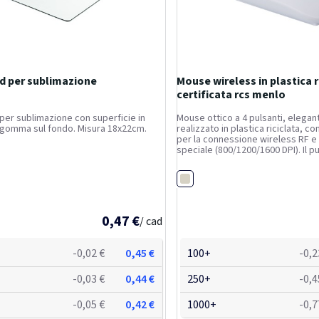
d per sublimazione
Mouse wireless in plastica r
certificata rcs menlo
er sublimazione con superficie in
Mouse ottico a 4 pulsanti, elegan
 gomma sul fondo. Misura 18x22cm.
realizzato in plastica riciclata, c
per la connessione wireless RF e
speciale (800/1200/1600 DPI). Il p
permette di cambiare rapidamente
del mouse, molto comodo durante
Bianco
Richiede 2...
0,47 €
/ cad
-0,02 €
0,45 €
100+
-0,2
-0,03 €
0,44 €
250+
-0,4
-0,05 €
0,42 €
1000+
-0,7