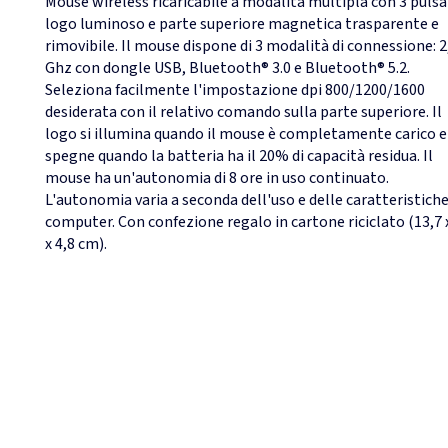
Mouse wireless ricaricabile a modalità multipla con 3 pulsa
logo luminoso e parte superiore magnetica trasparente e
rimovibile. Il mouse dispone di 3 modalità di connessione: 2
Ghz con dongle USB, Bluetooth® 3.0 e Bluetooth® 5.2.
Seleziona facilmente l'impostazione dpi 800/1200/1600
desiderata con il relativo comando sulla parte superiore. Il
logo si illumina quando il mouse è completamente carico e 
spegne quando la batteria ha il 20% di capacità residua. Il
mouse ha un'autonomia di 8 ore in uso continuato.
L'autonomia varia a seconda dell'uso e delle caratteristiche
computer. Con confezione regalo in cartone riciclato (13,7 
x 4,8 cm).