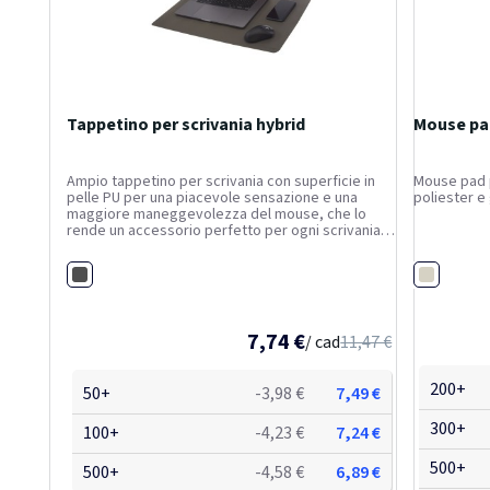
Tappetino per scrivania hybrid
Mouse pa
Ampio tappetino per scrivania con superficie in
Mouse pad p
pelle PU per una piacevole sensazione e una
poliester e
maggiore maneggevolezza del mouse, che lo
rende un accessorio perfetto per ogni scrivania.
Dimensione: 60 cm x 40 cm x 1,7 mm. Fornito in una
scatola di carta kraft premium con un adesivo
Grigio scuro
Bianco
colorato.
7,74 €
/ cad
11,47 €
200+
50+
-3,98 €
7,49 €
300+
100+
-4,23 €
7,24 €
500+
500+
-4,58 €
6,89 €