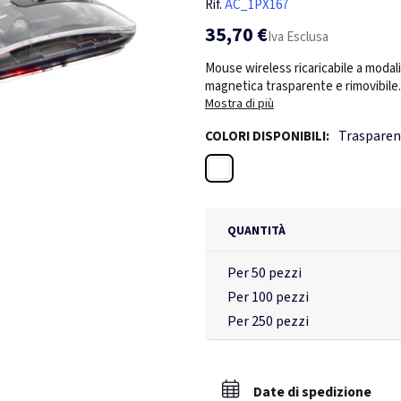
Rif.
AC_1PX167
35,70 €
Iva Esclusa
Mouse wireless ricaricabile a modali
magnetica trasparente e rimovibile.
con dongle USB, Bluetooth® 3.0 e B
Mostra di più
800/1200/1600 desiderata con il relat
Trasparen
COLORI DISPONIBILI:
quando il mouse è completamente ca
residua. Il mouse ha un'autonomia d
Trasparente
dell'uso e delle caratteristiche del
8,3 x 4,8 cm).
QUANTITÀ
Per 50 pezzi
Per 100 pezzi
Per 250 pezzi
Date di spedizione