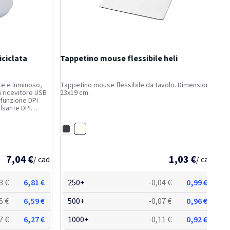
iciclata
Tappetino mouse flessibile heli
te e luminoso,
Tappetino mouse flessibile da tavolo. Dimensioni
on ricevitore USB
23x19 cm.
 funzione DPI
ulsante DPI
 la sensibilità
 il gioco.
Off-White
Nero
7,04 €
1,03 €
/ cad
/ cad
3 €
6,81 €
250+
-0,04 €
0,99 €
5 €
6,59 €
500+
-0,07 €
0,96 €
7 €
6,27 €
1000+
-0,11 €
0,92 €