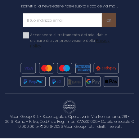
Iscriviti alla newsletter e ricevi subito il codice via mail.
Acconsento al trattamento dei miei dati e
dichiaro di aver preso visione della
Privacy
Policy
Moon Group S.r.l. - Sede Legale e Operativa in Via Nomentana, 261 -
00161 Roma - P. Iva, Cod.Fis. e Reg. Impr. 13778301005 - Capitale sociale €
10.000,00 i.v. © 2016-2026 Moon Group. Tutti i diritti riservati.