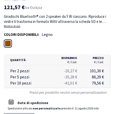
121,57 €
Iva Esclusa
Giradischi Bluetooth® con 2 speaker da 5 W ciascuno. Riproduce i
vinili e li trasforma in formato WAV attraverso la scheda SD e le
connessioni USB. Inoltre, dispone della tecnologia Bluetooth® 5.0
Mostra di più
per collegare dispositivi e riprodurre la musica. Può riprodurre la
Legno
COLORI DISPONIBILI:
musica tramite USB, scheda SD e radio FM. Presenta 2 uscite per
l'audio RCA e per le cuffie. Il giradischi è caratterizzato da un
Legno
coperchio antipolvere trasparente e include una puntina rubino.
Realizzato in legno MDF e plastica con venature color legno.
Incluso un coperchio antipolvere trasparente. Velocità 33,3/45/78
RISPARMIO
PREZZO
QUANTITÀ
giri/min.
€ / Cad.
€ / Cad.
Per 2 pezzi
-20,27 €
101,30 €
Per 5 pezzi
-35,28 €
86,29 €
Per 10 pezzi
-42,01 €
79,56 €
Prezzi per prodotto neutro senza personalizzazioni
Date di spedizione
Spedizione articolo
non personalizzato
previsto il:
11 agosto 2026
info