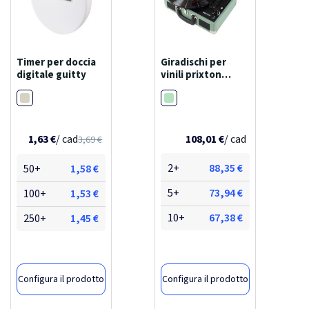
Timer per doccia
Giradischi per
digitale guitty
vinili prixton
vc400
Bianco
Menta
108,01 €
/ cad
1,63 €
/ cad
3,69 €
2+
88,35 €
50+
1,58 €
5+
73,94 €
100+
1,53 €
10+
67,38 €
250+
1,45 €
Configura il prodotto
Configura il prodotto