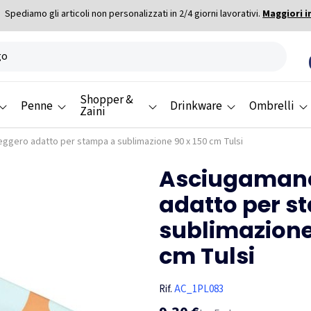
Spediamo gli articoli non personalizzati in 2/4 giorni lavorativi.
Maggiori i
Shopper &
Penne
Drinkware
Ombrelli
Zaini
ggero adatto per stampa a sublimazione 90 x 150 cm Tulsi
Asciugamano
adatto per s
sublimazione
cm Tulsi
Rif.
AC_1PL083