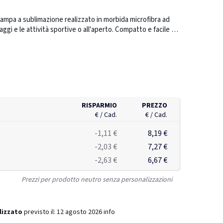
mpa a sublimazione realizzato in morbida microfibra ad
aggi e le attività sportive o all'aperto. Compatto e facile da
to funzionale quanto elegante. Dimensioni
RISPARMIO
PREZZO
€ / Cad.
€ / Cad.
-1,11 €
8,19 €
-2,03 €
7,27 €
-2,63 €
6,67 €
Prezzi per prodotto neutro senza personalizzazioni
lizzato
previsto il:
12 agosto 2026
info