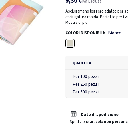
9,30 €
Iva Esclusa
Asciugamano leggero adatto per sta
asciugatura rapida. Perfetto per i vi
riporre, questo asciugamano è tan
Mostra di più
dell'asciugamano: 90 x 150 cm.
Bianco
COLORI DISPONIBILI:
Bianco
QUANTITÀ
Per 100 pezzi
Per 250 pezzi
Per 500 pezzi
Date di spedizione
Spedizione articolo
non persona