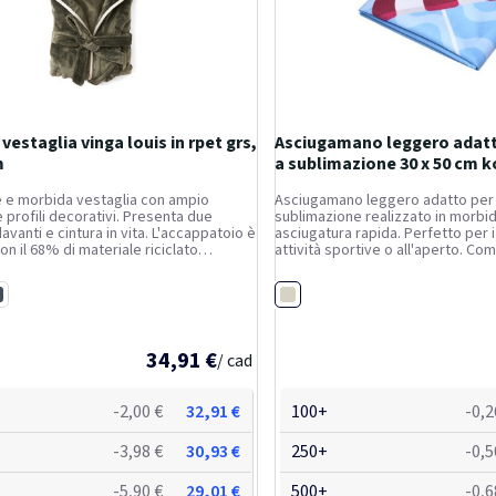
vestaglia vinga louis in rpet grs,
Asciugamano leggero adat
m
a sublimazione 30 x 50 cm 
 e morbida vestaglia con ampio
Asciugamano leggero adatto per
 profili decorativi. Presenta due
sublimazione realizzato in morbid
avanti e cintura in vita. L'accappatoio è
asciugatura rapida. Perfetto per i 
on il 68% di materiale riciclato
attività sportive o all'aperto. Co
Non ci piace trasportare aria, quindi
riporre, questo asciugamano è ta
lto di confezionare questa vestaglia
quanto elegante. Dimensioni dell
Bianco
..
lu navy
x 50 cm.
34,91 €
/ cad
-2,00 €
32,91 €
100+
-0,2
-3,98 €
30,93 €
250+
-0,5
-5,90 €
29,01 €
500+
-0,6