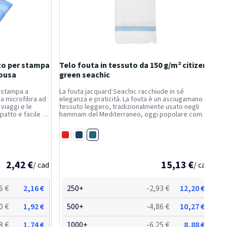
to per stampa
Telo fouta in tessuto da 150 g/m² citizen
kousa
green seachic
 stampa a
La fouta jacquard Seachic racchiude in sé
a microfibra ad
eleganza e praticità. La fouta è un asciugamano in
viaggi e le
tessuto leggero, tradizionalmente usato negli
mpatto e facile da
hammam del Mediterraneo, oggi popolare come
nto funzionale
accessorio versatile per la spiaggia o la casa.
'asciugamano: 30
Realizzata al 70% in cotone riciclato e al 30% in
Turchese
poliestere...
Rosso
Navy
2,42 €
15,13 €
/ cad
/ cad
6 €
2,16 €
250+
-2,93 €
12,20 €
0 €
1,92 €
500+
-4,86 €
10,27 €
8 €
1,74 €
1000+
-6,25 €
8,88 €