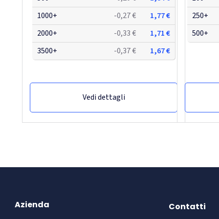
1000+
-0,27 €
1,77 €
250+
2000+
-0,33 €
1,71 €
500+
3500+
-0,37 €
1,67 €
Vedi dettagli
-31,56%
Azienda
Contatti