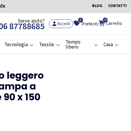
nfo
BLOG
CONTATTI
0
Serve aiuto?
0
Carrello
06 87788685
Accedi
Preferiti
Tempo
Tecnologia
Tessile
Casa
libero
 leggero
tampa a
 90 x 150