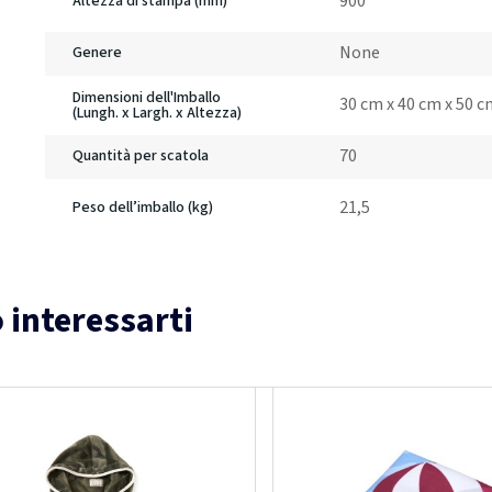
900
Altezza di stampa (mm)
None
Genere
Dimensioni dell'Imballo
30 cm x 40 cm x 50 
(Lungh. x Largh. x Altezza)
70
Quantità per scatola
21,5
Peso dell’imballo (kg)
 interessarti