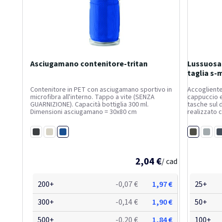
Asciugamano contenitore-tritan
Lussuosa 
taglia s-
Contenitore in PET con asciugamano sportivo in
Accogliente
microfibra all'interno. Tappo a vite (SENZA
cappuccio e
GUARNIZIONE). Capacità bottiglia 300 ml.
tasche sul d
Dimensioni asciugamano = 30x80 cm
realizzato c
verificato. 
abbiamo sce
Blu royal
Verde
Nero
Bianco
sottovuoto.
Grigio
B
2,04 €
/ cad
200+
-0,07 €
1,97 €
25+
300+
-0,14 €
1,90 €
50+
500+
-0,20 €
1,84 €
100+