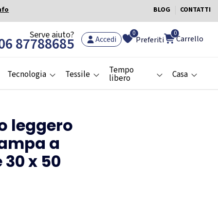
nfo
BLOG
CONTATTI
0
Serve aiuto?
0
Carrello
06 87788685
Accedi
Preferiti
Tempo
Tecnologia
Tessile
Casa
libero
 leggero
tampa a
 30 x 50