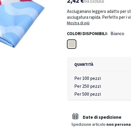
2,42 €
Iva Esclusa
Asciugamano leggero adatto per sta
asciugatura rapida. Perfetto per i vi
riporre, questo asciugamano è tan
Mostra di più
dell'asciugamano: 30 x 50 cm.
Bianco
COLORI DISPONIBILI:
Bianco
QUANTITÀ
Per 100 pezzi
Per 250 pezzi
Per 500 pezzi
Date di spedizione
Spedizione articolo
non persona