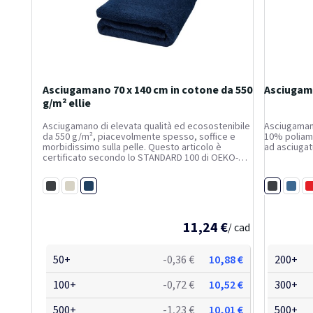
Asciugamano 70 x 140 cm in cotone da 550
Asciugam
g/m² ellie
Asciugamano di elevata qualità ed ecosostenibile
Asciugamano
da 550 g/m², piacevolmente spesso, soffice e
10% poliam
morbidissimo sulla pelle. Questo articolo è
ad asciugat
certificato secondo lo STANDARD 100 di OEKO-
TEX®. Questo standard garantisce che il prodotto
tessile sia privo di sostanze chimiche o materiali
Navy
Nero
sintetici...
Nero
Bianco
Blu
R
11,24 €
/ cad
50+
-0,36 €
10,88 €
200+
100+
-0,72 €
10,52 €
300+
500+
-1,23 €
10,01 €
500+