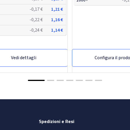
-0,17 €
1,21 €
-0,22 €
1,16 €
-0,24 €
1,14 €
Vedi dettagli
Configura il prod
-46,06%
Spedizioni e Resi