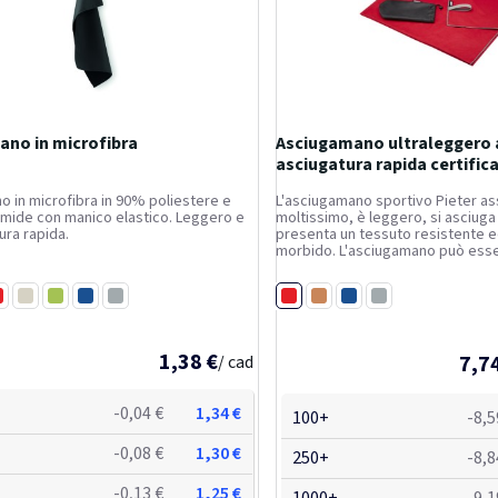
ano in microfibra
Asciugamano ultraleggero 
asciugatura rapida certifica
180 cm pieter
 in microfibra in 90% poliestere e
L'asciugamano sportivo Pieter a
mide con manico elastico. Leggero e
moltissimo, è leggero, si asciug
ura rapida.
presenta un tessuto resistente
morbido. L'asciugamano può esse
chiuso con l'elastico: assume cos
ridotto, ideale da portare in pales
Rosso
osso
Bianco
Lime
Blu royal
Grigio
oppure durante le...
Arancione
Blu royal
Grigio
1,38 €
7,7
/ cad
-0,04 €
1,34 €
100+
-8,5
-0,08 €
1,30 €
250+
-8,8
-0,13 €
1,25 €
1000+
-9,1