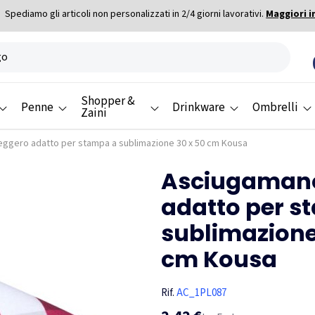
Spediamo gli articoli non personalizzati in 2/4 giorni lavorativi.
Maggiori i
Shopper &
Penne
Drinkware
Ombrelli
Zaini
ggero adatto per stampa a sublimazione 30 x 50 cm Kousa
Asciugamano
adatto per s
sublimazione
cm Kousa
Rif.
AC_1PL087