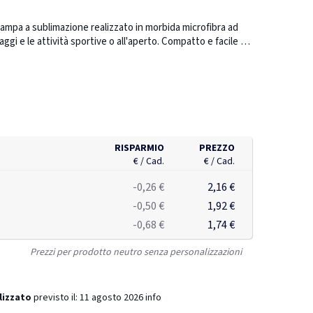
mpa a sublimazione realizzato in morbida microfibra ad
aggi e le attività sportive o all'aperto. Compatto e facile da
to funzionale quanto elegante. Dimensioni
RISPARMIO
PREZZO
€ / Cad.
€ / Cad.
-0,26 €
2,16 €
-0,50 €
1,92 €
-0,68 €
1,74 €
Prezzi per prodotto neutro senza personalizzazioni
lizzato
previsto il:
11 agosto 2026
info