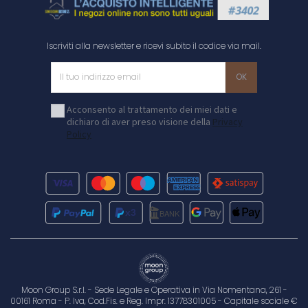
Iscriviti alla newsletter e ricevi subito il codice via mail.
Acconsento al trattamento dei miei dati e
dichiaro di aver preso visione della
Privacy
Policy
Moon Group S.r.l. - Sede Legale e Operativa in Via Nomentana, 261 -
00161 Roma - P. Iva, Cod.Fis. e Reg. Impr. 13778301005 - Capitale sociale €