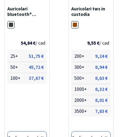
Auricolari
Auricolari tws in
bluetooth®
custodia
scx.design e19
Nero
Legno
54,84 €
/ cad
9,55 €
/ cad
25+
51,75 €
200+
9,24 €
50+
45,72 €
300+
8,94 €
100+
37,67 €
500+
8,63 €
1000+
8,32 €
2000+
8,01 €
3500+
7,83 €