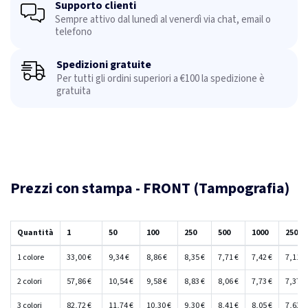
Supporto clienti
Sempre attivo dal lunedì al venerdì via chat, email o
telefono
Spedizioni gratuite
Per tutti gli ordini superiori a €100 la spedizione è
gratuita
Prezzi con stampa - FRONT (Tampografia)
Quantità
1
50
100
250
500
1000
2500
1 colore
33,00 €
9,34 €
8,86 €
8,35 €
7,71 €
7,42 €
7,11 €
2 colori
57,86 €
10,54 €
9,58 €
8,83 €
8,06 €
7,73 €
7,37 €
3 colori
82,72 €
11,74 €
10,30 €
9,30 €
8,41 €
8,05 €
7,63 €