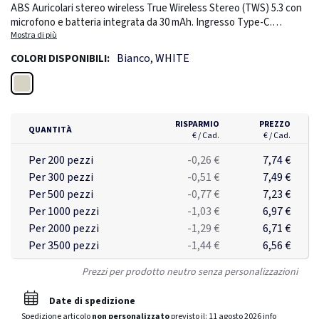
ABS Auricolari stereo wireless True Wireless Stereo (TWS) 5.3 con
microfono e batteria integrata da 30 mAh. Ingresso Type-C.
Associazione automatica. Include un cavo di ricarica di tipo C e una
Mostra di più
base di ricarica da 180 mAh. Tempo di autonomia 3h circa.
Bianco, WHITE
COLORI DISPONIBILI:
Bianco
RISPARMIO
PREZZO
QUANTITÀ
€ / Cad.
€ / Cad.
Per 200 pezzi
-0,26 €
7,74 €
Per 300 pezzi
-0,51 €
7,49 €
Per 500 pezzi
-0,77 €
7,23 €
Per 1000 pezzi
-1,03 €
6,97 €
Per 2000 pezzi
-1,29 €
6,71 €
Per 3500 pezzi
-1,44 €
6,56 €
Prezzi per prodotto neutro senza personalizzazioni
Date di spedizione
Spedizione articolo
non personalizzato
previsto il:
11 agosto 2026
info