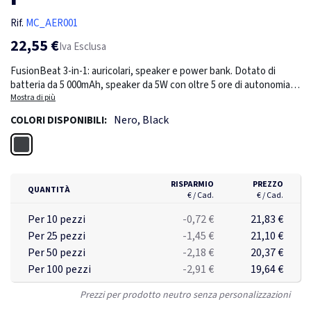
Rif.
MC_AER001
22,55 €
Iva Esclusa
FusionBeat 3-in-1: auricolari, speaker e power bank. Dotato di
batteria da 5 000mAh, speaker da 5W con oltre 5 ore di autonomia e
auricolari con tecnologia TWS. Tutti realizzati in modo sostenibile in
Mostra di più
rABS. Confezionati singolarmente in scatola kraft.
Nero, Black
COLORI DISPONIBILI:
Nero
RISPARMIO
PREZZO
QUANTITÀ
€ / Cad.
€ / Cad.
Per 10 pezzi
-0,72 €
21,83 €
Per 25 pezzi
-1,45 €
21,10 €
Per 50 pezzi
-2,18 €
20,37 €
Per 100 pezzi
-2,91 €
19,64 €
Prezzi per prodotto neutro senza personalizzazioni