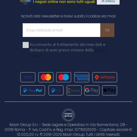
Iscriviti alla newsletter e ricevi subito il codice via mail.
Acconsento al trattamento dei miei dati e
dichiaro di aver preso visione della
Privacy
Policy
Moon Group S.r.l. - Sede Legale e Operativa in Via Nomentana, 261 -
00161 Roma - P. Iva, Cod.Fis. e Reg. Impr. 13778301005 - Capitale sociale €
10.000,00 i.v. © 2016-2026 Moon Group. Tutti i diritti riservati.