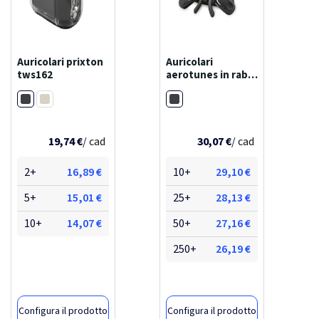
Auricolari prixton
Auricolari
tws162
aerotunes in rabs
con batteria da
Nero
Nero
750mah
Bianco
19,74 €
/ cad
30,07 €
/ cad
2+
16,89 €
10+
29,10 €
5+
15,01 €
25+
28,13 €
10+
14,07 €
50+
27,16 €
250+
26,19 €
Configura il prodotto
Configura il prodotto