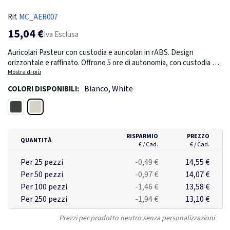
Rif.
MC_AER007
15,04 €
Iva Esclusa
Auricolari Pasteur con custodia e auricolari in rABS. Design
orizzontale e raffinato. Offrono 5 ore di autonomia, con custodia da
400mAh e porta USB-C. Ricarica in 2 ore. Microfono integrato per
Mostra di più
chiamate in vivavoce. Confezionati singolarmente in scatola kraft.
Bianco, White
COLORI DISPONIBILI:
Bianco
Nero
RISPARMIO
PREZZO
QUANTITÀ
€ / Cad.
€ / Cad.
Per 25 pezzi
-0,49 €
14,55 €
Per 50 pezzi
-0,97 €
14,07 €
Per 100 pezzi
-1,46 €
13,58 €
Per 250 pezzi
-1,94 €
13,10 €
Prezzi per prodotto neutro senza personalizzazioni