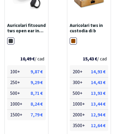
Auricolari fitsound
Auricolari tws in
tws open ear in
custodia di b
plastica riciclata
Nero
Legno
rcs
10,49 €
/ cad
15,43 €
/ cad
100+
9,87 €
200+
14,93 €
250+
9,29 €
300+
14,43 €
500+
8,71 €
500+
13,93 €
1000+
8,24 €
1000+
13,44 €
1500+
7,79 €
2000+
12,94 €
3500+
12,64 €