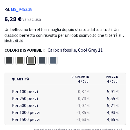
Rif.
MS_P453.39
6,28 €
Iva Esclusa
Un bellissimo berretto in maglia doppio strato adatto a tutti. Un
classico berretto con risvolto per un look disinvolto che ti terrà al
caldo durante le giornate fredde. Il berretto contiene Polylana®. La
Mostra di più
Polylana® è un'alternativa a basso impatto alla fibra acrilica al 100%
Carbon fossile, Cool Grey 11
COLORI DISPONIBILI:
perché utilizza meno energia ed acqua nel processo produttivo.
Include il tracciante AWARE™ che garantisce l'uso genuino di
Carbon fossile
Nero
Verde
Blu navy
Sage blue
materiali riciclati. Il 2% del ricavato di ogni prodotto Impact venduto
sarà devoluto a Water.org. Taglia unica. Composizione: 30%
poliestere riciclatp, 30% poliestere, 40% acrilico
RISPARMIO
PREZZO
QUANTITÀ
€ / Cad.
€ / Cad.
Per 100 pezzi
-0,37 €
5,91 €
Per 250 pezzi
-0,73 €
5,55 €
Per 500 pezzi
-1,07 €
5,21 €
Per 1000 pezzi
-1,35 €
4,93 €
Per 1500 pezzi
-1,63 €
4,65 €