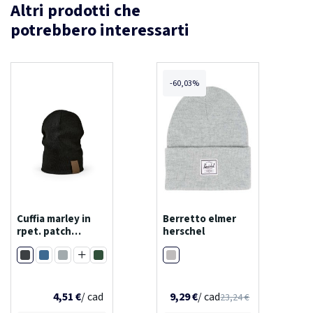
Altri prodotti che
potrebbero interessarti
-60,03%
Cuffia marley in
Berretto elmer
rpet. patch
herschel
personalizzabile
Nero
Grigio melange
Blu
Grigio
Verde scuro
Cammello
Borgogna
4,51 €
/ cad
9,29 €
/ cad
23,24 €