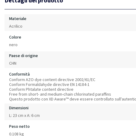
Dettagli del prodotto
Materiale
Acrilico
Colore
nero
Paese di origine
CHN
Conformità
Conform AZO dye content directive 2002/61/EC
Conform Formaldahyde directive EN 14184-1
Conform Phtalate content directive
Free from short- and medium-chain chlorinated paraffins
Questo prodotto con XD Aware™ deve essere controllato sull'autentic
Dimensioni
L: 23 cm x A: 6 cm
Peso netto
0.108 kg