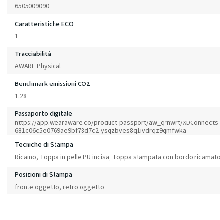
6505009090
Caratteristiche ECO
1
Tracciabilità
AWARE Physical
Benchmark emissioni CO2
1.28
Passaporto digitale
https://app.wearaware.co/product-passport/aw_qrnwrt/XDConnects-
681e06c5e0769ae9bf78d7c2-ysqzbves8q1ivdrqz9qmfwka
Tecniche di Stampa
Ricamo, Toppa in pelle PU incisa, Toppa stampata con bordo ricamat
Posizioni di Stampa
fronte oggetto, retro oggetto