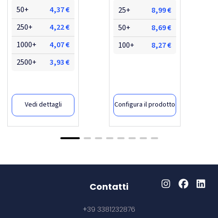
50+
4,37 €
25+
8,99 €
250+
4,22 €
50+
8,69 €
1000+
4,07 €
100+
8,27 €
2500+
3,93 €
Vedi dettagli
Configura il prodotto
Contatti
+
39 3381232876