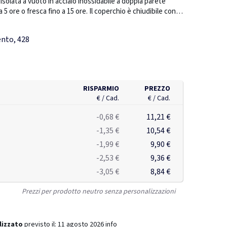
isolata a vuoto in acciaio inossidabile a doppia parete
5 ore o fresca fino a 15 ore. Il coperchio è chiudibile con
o di perdite o fuoriuscite. Il coperchio è facile da tenere
abile in lavastoviglie. Il design unico della borraccia ti
ento, 428
sicurezza con una sola mano. E' adatta per essere
 auto. Realizzata con materiali riciclati certificati RCS
liegio
ificazione RCS garantisce una filiera completamente
Contenuto totale riciclato: 76% in base al peso totale
50 ml. Confezionata in scatola certificata FSC®.
RISPARMIO
PREZZO
€ / Cad.
€ / Cad.
-0,68 €
11,21 €
-1,35 €
10,54 €
-1,99 €
9,90 €
-2,53 €
9,36 €
-3,05 €
8,84 €
Prezzi per prodotto neutro senza personalizzazioni
lizzato
previsto il:
11 agosto 2026
info