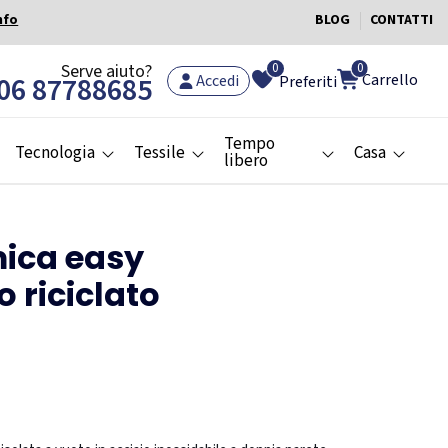
nfo
BLOG
CONTATTI
0
Serve aiuto?
0
Carrello
06 87788685
Accedi
Preferiti
Tempo
Tecnologia
Tessile
Casa
libero
mica easy
o riciclato