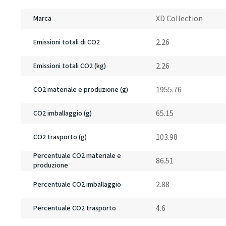
XD Collection
Marca
2.26
Emissioni totali di CO2
2.26
Emissioni totali CO2 (kg)
1955.76
CO2 materiale e produzione (g)
65.15
CO2 imballaggio (g)
103.98
CO2 trasporto (g)
Percentuale CO2 materiale e
86.51
produzione
2.88
Percentuale CO2 imballaggio
4.6
Percentuale CO2 trasporto