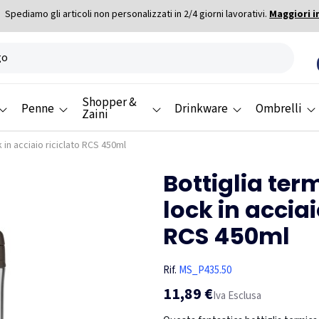
Spediamo gli articoli non personalizzati in 2/4 giorni lavorativi.
Maggiori i
Shopper &
Penne
Drinkware
Ombrelli
Zaini
 in acciaio riciclato RCS 450ml
Bottiglia ter
lock in acciai
RCS 450ml
Rif.
MS_P435.50
11,89 €
Iva Esclusa