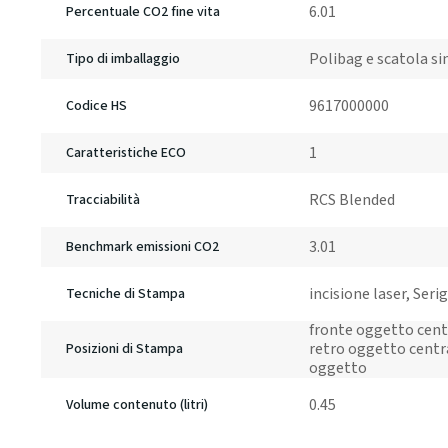
6.01
Percentuale CO2 fine vita
Polibag e scatola si
Tipo di imballaggio
9617000000
Codice HS
1
Caratteristiche ECO
RCS Blended
Tracciabilità
3.01
Benchmark emissioni CO2
incisione laser, Ser
Tecniche di Stampa
fronte oggetto centr
retro oggetto centra
Posizioni di Stampa
oggetto
0.45
Volume contenuto (litri)