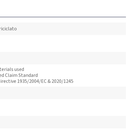
riciclato
terials used
led Claim Standard
irective 1935/2004/EC & 2020/1245