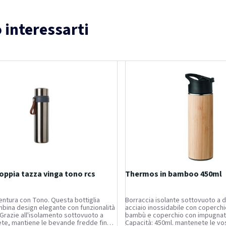
 interessarti
ppia tazza vinga tono rcs
Thermos in bamboo 450ml
vventura con Tono. Questa bottiglia
Borraccia isolante sottovuoto a d
bina design elegante con funzionalità
acciaio inossidabile con coperchi
. Grazie all'isolamento sottovuoto a
bambù e coperchio con impugnatu
te, mantiene le bevande fredde fino a
Capacità: 450ml. mantenete le v