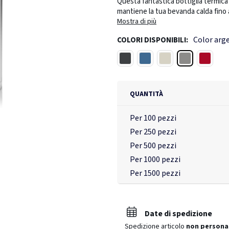
Questa fantastica bottiglia termica 
mantiene la tua bevanda calda fino a 
sicura e quindi evita qualsiasi rischi
Mostra di più
pulito per un'igiene ottimale ed è lav
Color arg
COLORI DISPONIBILI:
consente di bere comodamente e in 
collocata in qualsiasi portabibite per
Color argento
Nero
Blu
Bianco
Rosso ci
(Recycled Claim Standard). La cert
certificata dei materiali riciclati. 
dell'articolo. Senza BPA. Capacità 4
QUANTITÀ
Per 100 pezzi
Per 250 pezzi
Per 500 pezzi
Per 1000 pezzi
Per 1500 pezzi
Date di spedizione
Spedizione articolo
non persona