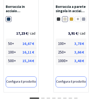
Borraccia in
Borraccia a parete
acciaio
singola in acciaio
inossidabile
inossidabile
Navy
Bianco
riciclato
riciclato
Nero
Oro
Acciaio inossidab
certificato rcs a
certificato rcs
Blu hale
doppia parete da
spring da...
650 ml...
17,23 €
/ cad
3,91 €
/ cad
50+
16,67 €
100+
3,78 €
100+
16,11 €
250+
3,66 €
500+
15,34 €
1000+
3,48 €
Configura il prodotto
Configura il prodotto
-28,17%