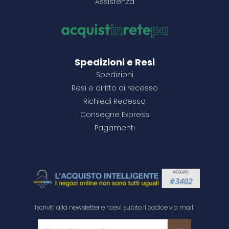
Assistenza
Configura il prodotto
Configura il prodotto
Configura il prodotto
Configura il prodotto
Configura il prodotto
Configura il prodotto
Configura il prodotto
Configura il prodotto
Spedizioni e Resi
Spedizioni
Resi e diritto di recesso
Richiedi Recesso
Consegne Express
Pagamenti
Iscriviti alla newsletter e ricevi subito il codice via mail.