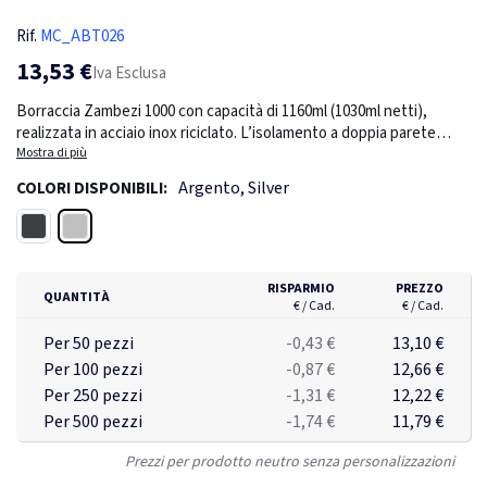
Rif.
MC_ABT026
13,53 €
Iva Esclusa
Borraccia Zambezi 1000 con capacità di 1160ml (1030ml netti),
realizzata in acciaio inox riciclato. L’isolamento a doppia parete
mantiene le bevande calde per 18 ore e fredde per 54 ore. A tenuta
Mostra di più
stagna e dotata di un manico sul coperchio per un trasporto più
Argento, Silver
COLORI DISPONIBILI:
agevole. Confezionata singolarmente in scatola kraft.
Argento
Nero
RISPARMIO
PREZZO
QUANTITÀ
€ / Cad.
€ / Cad.
Per 50 pezzi
-0,43 €
13,10 €
Per 100 pezzi
-0,87 €
12,66 €
Per 250 pezzi
-1,31 €
12,22 €
Per 500 pezzi
-1,74 €
11,79 €
Prezzi per prodotto neutro senza personalizzazioni