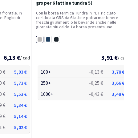
grs per 6 lattine tundra 5l
 frontale. In
Con la borsa termica Tundra in PET riciclato
e: Foglio di
certificata GRS da 6 lattine potrai mantenere
freschi gli alimenti o le bevande anche nelle
giornate più calde. La borsa presenta uno
scomparto principale, una tasca anteriore aperta
e spallacci regolabili. Capacità: 5 litri.
Grigio melange
Navy melange
Antracite melange
6,13 €
3,91 €
/ cad
/ cad
0 €
5,93 €
100+
-0,13 €
3,78 €
0 €
5,73 €
250+
-0,25 €
3,66 €
0 €
5,53 €
1000+
-0,43 €
3,48 €
9 €
5,34 €
9 €
5,14 €
1 €
5,02 €