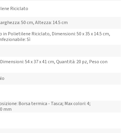
ilene Riciclato
arghezza: 50 cm, Altezza: 14.5 cm
 in Polietilene Riciclato, Dimensioni: 50 x 35 x 14.5 cm,
nfezionabile: Sì
Dimensioni: 54 x 37 x 41 cm, Quantità: 20 pz, Peso con
 No
osizione: Borsa termica - Tasca; Max colori: 4;
00 mm