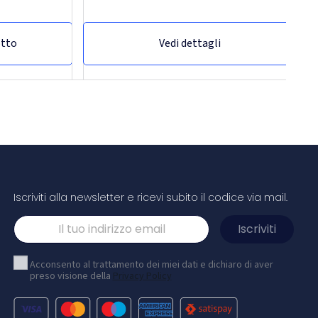
otto
Vedi dettagli
Iscriviti alla newsletter e ricevi subito il codice via mail.
ta vinga
Borsa/zaino termica xxl swiss peak senza
pvc
Acconsento al trattamento dei miei dati e dichiaro di aver
preso visione della
Privacy Policy
sa termica è
Borsa/zaino termica deluxe in poliestere 1680D e
interno può
600D con scomparto centrale super spazioso e
ssa imbottitura in
tasca centrale con cerniera. Doppio manico
a potrai
rinforzato. Include cavatappi. Può contenere fino a