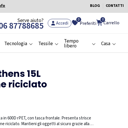
nfo
BLOG
CONTATTI
0
Serve aiuto?
0
Carrello
06 87788685
Accedi
Preferiti
Tempo
Tecnologia
Tessile
Casa
libero
thens 15L
e riciclato
ta in 600D rPET, con tasca frontale. Presenta strisce
e riciclato. Mantieni gli oggetti al sicuro grazie alla