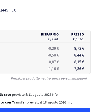
tile di svago in modo sostenibile.
-1445 TCX
RISPARMIO
PREZZO
€ / Cad.
€ / Cad.
-0,29 €
8,73 €
-0,58 €
8,44 €
-0,87 €
8,15 €
-1,16 €
7,86 €
Prezzi per prodotto neutro senza personalizzazioni
lizzato
previsto il:
11 agosto 2026
info
to con Transfer
previsto il:
18 agosto 2026
info