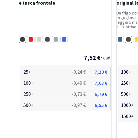
e tasca frontale
original l
Un frigo por
orgogliosam
leggero ma 
a 30 lattine
giornate in s
campeggio. 
Nero
Verde
Rosso
Bianco
Verde
Grigio
Blu reale
mantiene...
Blu
G
7,52 €
/ cad
25+
-0,24 €
7,28 €
100+
100+
-0,49 €
7,03 €
250+
250+
-0,73 €
6,79 €
500+
500+
-0,97 €
6,55 €
1000+
1500+