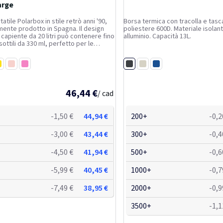
arge
tatile Polarbox in stile retrò anni '90,
Borsa termica con tracolla e tasca
ente prodotto in Spagna. Il design
poliestere 600D. Materiale isolant
capiente da 20 litri può contenere fino
alluminio. Capacità 13L.
 sottili da 330 ml, perfetto per le
piaggia, i picnic, i viaggi e il
L'isolamento ad alte prestazioni
Nero
iallo
Rosa
Gomma da masticare
Bianco
Blu royal
46,44 €
/ cad
-1,50 €
44,94 €
200+
-0,2
-3,00 €
43,44 €
300+
-0,4
-4,50 €
41,94 €
500+
-0,6
-5,99 €
40,45 €
1000+
-0,7
-7,49 €
38,95 €
2000+
-0,9
3500+
-1,1