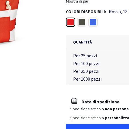
chiusura con cerniera. Eleva il tuo s
Mostra di più
Rosso, 18
COLORI DISPONIBILI:
Rosso
Verde
Blu reale
QUANTITÀ
Per 25 pezzi
Per 100 pezzi
Per 250 pezzi
Per 1000 pezzi
Date di spedizione
Spedizione articolo
non persona
Spedizione articolo
personalizza