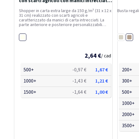
con scarti agricoli con manici intrecciati -
31...
Shopper in carta extra large da 150 g/m² (31 x 12 x
Busta regal
31 cm) realizzato con scarti agricoli e
caratterizzato da manici di carta intrecciati. La
parte anteriore e posteriore personalizzabili
offrono un ampio spazio per stampare un logo o
qualsiasi altro design, rendendolo un ottimo
Off-White
Beige
strumento di...
Bianco
2,64 €
/ cad
500+
-0,97 €
1,67 €
200+
1000+
-1,43 €
1,21 €
300+
1500+
-1,64 €
1,00 €
500+
1000+
2000+
3500+