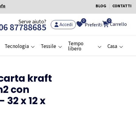
nfo
BLOG
CONTATTI
0
Serve aiuto?
0
Carrello
06 87788685
Accedi
Preferiti
Tempo
Tecnologia
Tessile
Casa
libero
carta kraft
m2 con
- 32 x 12 x