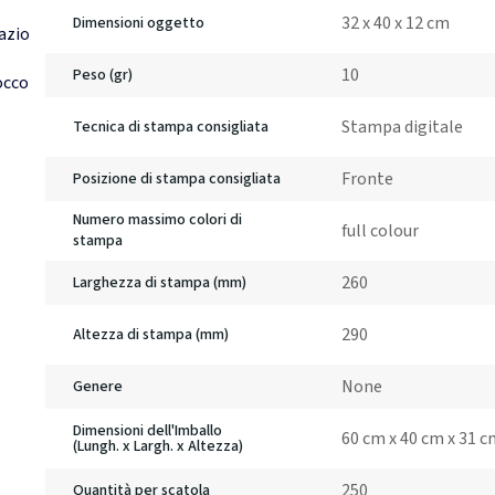
32 x 40 x 12 cm
Dimensioni oggetto
azio
10
Peso (gr)
occo
Stampa digitale
Tecnica di stampa consigliata
Fronte
Posizione di stampa consigliata
Numero massimo colori di
full colour
stampa
260
Larghezza di stampa (mm)
290
Altezza di stampa (mm)
None
Genere
Dimensioni dell'Imballo
60 cm x 40 cm x 31 
(Lungh. x Largh. x Altezza)
250
Quantità per scatola