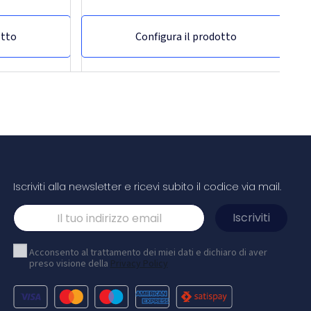
otto
Configura il prodotto
Iscriviti alla newsletter e ricevi subito il codice via mail.
 80 g/m2 con
Shopper in carta da 150g/m2 realizzato
 32 cm
con scarti agricoli con manici intrecciati -
Acconsento al trattamento dei miei dati e dichiaro di aver
31...
preso visione della
Privacy Policy
dimensioni (25 ×
Shopper in carta XXL da 150 g/m² (31 x 12 x 41 cm)
 Realizzato in
realizzato con scarti agricoli e caratterizzato da
sabili (bianco 90
manici di carta intrecciati. La parte anteriore e
sacchetto è una
posteriore personalizzabili offrono un ampio
te con spazio
spazio per stampare un logo o qualsiasi altro