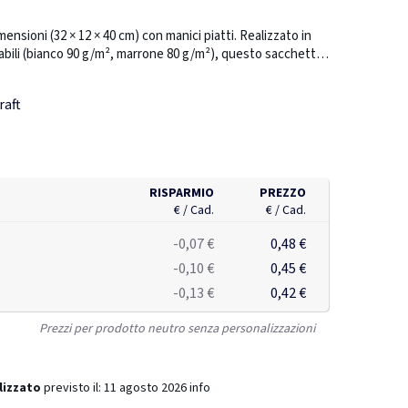
mensioni (32 × 12 × 40 cm) con manici piatti. Realizzato in
abili (bianco 90 g/m², marrone 80 g/m²), questo sacchetto
stente con spazio sufficiente per trasportare una vasta
e e rustico della carta kraft aggiunge un tocco elegante a
raft
shopping, i regali o gli eventi, è un’ottima alternativa alle
a.
RISPARMIO
PREZZO
€ / Cad.
€ / Cad.
-0,07 €
0,48 €
-0,10 €
0,45 €
-0,13 €
0,42 €
Prezzi per prodotto neutro senza personalizzazioni
lizzato
previsto il:
11 agosto 2026
info