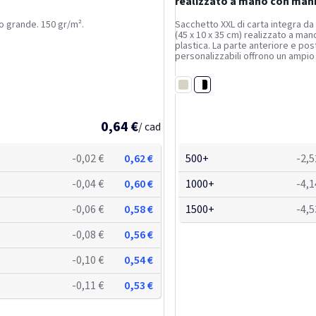
realizzato a mano con manic
di...
o grande. 150 gr/m².
Sacchetto XXL di carta integra d
(45 x 10 x 35 cm) realizzato a man
plastica. La parte anteriore e pos
personalizzabili offrono un ampio
stampare un logo o qualsiasi altr
rendendolo un ottimo strumento 
Bianco / Nero
aziendale. Realizzata in...
Bianco
0,64 €
/ cad
-0,02 €
0,62 €
500+
-2,5
-0,04 €
0,60 €
1000+
-4,1
-0,06 €
0,58 €
1500+
-4,5
-0,08 €
0,56 €
-0,10 €
0,54 €
-0,11 €
0,53 €