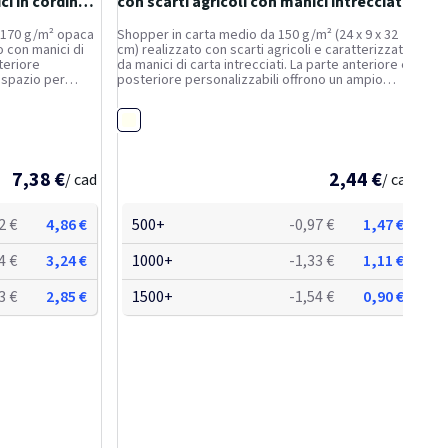
i in cordino
con scarti agricoli con manici intrecciati -
24...
a 170 g/m² opaca
Shopper in carta medio da 150 g/m² (24 x 9 x 32
o con manici di
cm) realizzato con scarti agricoli e caratterizzato
teriore
da manici di carta intrecciati. La parte anteriore e
 spazio per
posteriore personalizzabili offrono un ampio
o design,
spazio per stampare un logo o qualsiasi altro
di marketing
design, rendendolo un ottimo strumento di
Off-White
marketing...
7,38 €
2,44 €
/ cad
/ cad
2 €
4,86 €
500+
-0,97 €
1,47 €
4 €
3,24 €
1000+
-1,33 €
1,11 €
3 €
2,85 €
1500+
-1,54 €
0,90 €