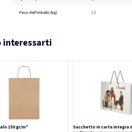
13
Peso dell’imballo (kg)
 interessarti
alo 150 gr/m²
Sacchetto in carta integra 