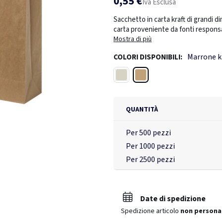
0,55 €
Iva Esclusa
Sacchetto in carta kraft di grandi di
carta proveniente da fonti respons
è una soluzione di imballaggio resi
Mostra di più
gamma di oggetti. L’aspetto natural
Marrone k
COLORI DISPONIBILI:
qualsiasi occasione. Perfetto per lo 
borse di plastica. Prodotto in Europ
Marrone kraft
Bianco
QUANTITÀ
Per 500 pezzi
Per 1000 pezzi
Per 2500 pezzi
Date di spedizione
Spedizione articolo
non persona