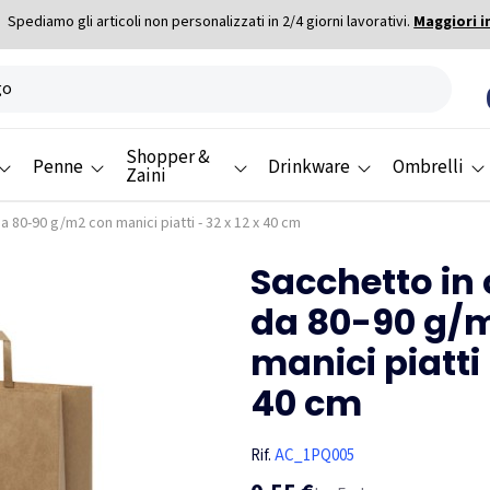
Spediamo gli articoli non personalizzati in 2/4 giorni lavorativi.
Maggiori i
Shopper &
Penne
Drinkware
Ombrelli
Zaini
da 80-90 g/m2 con manici piatti - 32 x 12 x 40 cm
Sacchetto in 
da 80-90 g/
manici piatti 
40 cm
Rif.
AC_1PQ005