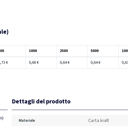
ale)
00
1000
2500
5000
100
,73 €
0,68 €
0,64 €
0,64 €
0,6
Dettagli del prodotto
m)
Carta kraft
Materiale