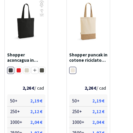
Shopper
Shopper puncak in
aconcagua in
cotone riciclato
cotone riciclato
180 gsm e juta 275
Nero
Naturale
280 gsm. con
gsm
Rosso
Bianco
Verde
soffietto
Grigio
Marrone
Verde chiaro
Naturale
Verde militare
Azzurro
2,26 €
Blu reale
Blu navy
/ cad
2,26 €
/ cad
50+
2,19 €
50+
2,19 €
250+
2,12 €
250+
2,12 €
1000+
2,04 €
1000+
2,04 €
2500+
1,97 €
2500+
1,97 €