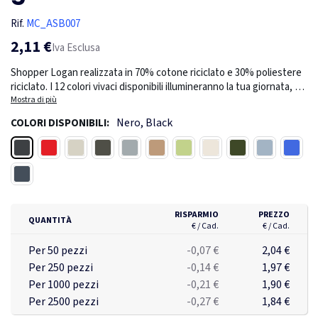
Rif.
MC_ASB007
2,11 €
Iva Esclusa
Shopper Logan realizzata in 70% cotone riciclato e 30% poliestere
riciclato. I 12 colori vivaci disponibili illumineranno la tua giornata, e
con 280 gsm è abbastanza robusta per l’uso quotidiano. Questa
Mostra di più
borsa ha una capacità di 15 L e supporta pesi fino a 20 kg. Portala
Nero, Black
COLORI DISPONIBILI:
comodamente con i manici da 65 cm. Compatta ma capiente, misura
38x40x8 cm.
Nero
Rosso
Bianco
Verde
Grigio
Marrone
Verde chiaro
Naturale
Verde militare
Azzurro
Blu rea
Blu navy
RISPARMIO
PREZZO
QUANTITÀ
€ / Cad.
€ / Cad.
Per 50 pezzi
-0,07 €
2,04 €
Per 250 pezzi
-0,14 €
1,97 €
Per 1000 pezzi
-0,21 €
1,90 €
Per 2500 pezzi
-0,27 €
1,84 €