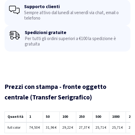
Supporto clienti
Sempre attivo dal lunedì al venerdì via chat, email o
telefono
Spedizioni gratuite
Per tutti gli ordini superiori a €100 la spedizione è
gratuita
Prezzi con stampa - fronte oggetto
centrale (Transfer Serigrafico)
Quantità
1
50
100
250
500
1000
250
full color
74,50 €
31,96 €
29,22 €
27,37 €
25,71 €
25,71 €
25,7