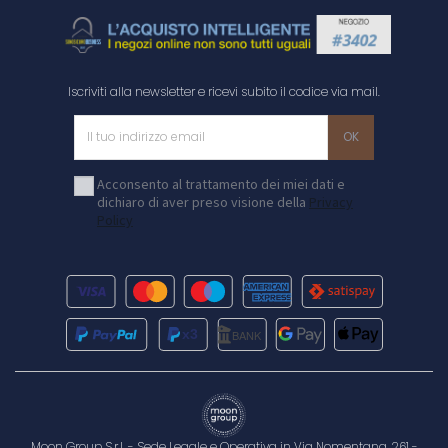
Iscriviti alla newsletter e ricevi subito il codice via mail.
Acconsento al trattamento dei miei dati e
dichiaro di aver preso visione della
Privacy
Policy
Moon Group S.r.l. - Sede Legale e Operativa in Via Nomentana, 261 -