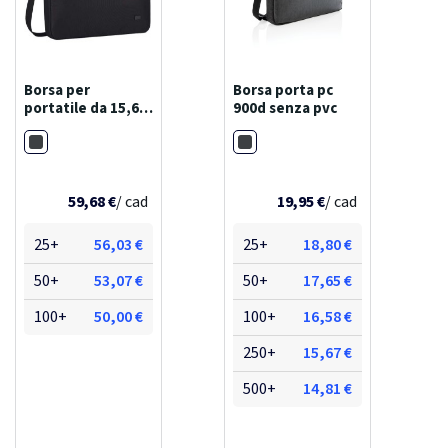
Borsa per
Borsa porta pc
portatile da 15,6"
900d senza pvc
case logic invigo in
Nero
Nero
materiale riciclato
59,68 €
/ cad
19,95 €
/ cad
25+
56,03 €
25+
18,80 €
50+
53,07 €
50+
17,65 €
100+
50,00 €
100+
16,58 €
250+
15,67 €
500+
14,81 €