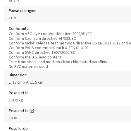
grigio
Paese di origine
CHN
Conformità
Conform AZO dye content directive 2002/61/EC
Conform Cadmium directive 91/338/EC
Conform Nickel release test methode directive BS EN 1811:2012 and A
Conform PAHS content in Reach & ZEK 01-4-08
Conform SVHC directive 1907/2006/EC
Conform the U.S. lead content
Free from short- and medium-chain chlorinated paraffins
No PVC materials used
Dimensioni
L: 35 cm x A: 11.5 cm
Peso netto
1.030 kg
Peso netto (g)
1030
Peso lordo