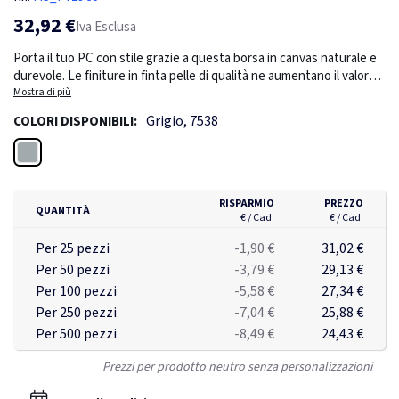
32,92 €
Iva Esclusa
Porta il tuo PC con stile grazie a questa borsa in canvas naturale e
durevole. Le finiture in finta pelle di qualità ne aumentano il valore
percepito. E' adatto a computer fino a 15,6", documenti e tablet.
Mostra di più
Tracolla regolabile e removibile. Senza PVC.
Grigio, 7538
COLORI DISPONIBILI:
Grigio
RISPARMIO
PREZZO
QUANTITÀ
€ / Cad.
€ / Cad.
Per 25 pezzi
-1,90 €
31,02 €
Per 50 pezzi
-3,79 €
29,13 €
Per 100 pezzi
-5,58 €
27,34 €
Per 250 pezzi
-7,04 €
25,88 €
Per 500 pezzi
-8,49 €
24,43 €
Prezzi per prodotto neutro senza personalizzazioni