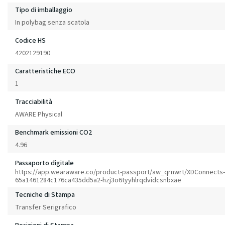
Tipo di imballaggio
In polybag senza scatola
Codice HS
4202129190
Caratteristiche ECO
1
Tracciabilità
AWARE Physical
Benchmark emissioni CO2
4.96
Passaporto digitale
https://app.wearaware.co/product-passport/aw_qrnwrt/XDConnects-
65a1461284c176ca435dd5a2-hzj3o6tyyhlrqdvidcsnbxae
Tecniche di Stampa
Transfer Serigrafico