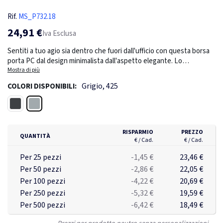
Rif.
MS_P732.18
24,91 €
Iva Esclusa
Sentiti a tuo agio sia dentro che fuori dall'ufficio con questa borsa
porta PC dal design minimalista dall'aspetto elegante. Lo
scomparto principale ha un alloggio per laptop da 15,6 pollici e due
Mostra di più
tasche a rete. Tasca frontale con cerniera. Sulla parte superiore
Grigio, 425
COLORI DISPONIBILI:
puoi trovare una maniglia in PU. Il materiale esterno e la fodera
sono realizzati con poliestere riciclato. Con tracciante AWARE™
Grigio
Nero
che convalida l'uso reale di materiali riciclati. Ogni borsa ha
riutilizzato 8,75 bottiglie in PET da 0,5 litri. Il 2% del ricavato di ogni
prodotto Impact venduto sarà devoluto a Water.org.
RISPARMIO
PREZZO
QUANTITÀ
€ / Cad.
€ / Cad.
Per 25 pezzi
-1,45 €
23,46 €
Per 50 pezzi
-2,86 €
22,05 €
Per 100 pezzi
-4,22 €
20,69 €
Per 250 pezzi
-5,32 €
19,59 €
Per 500 pezzi
-6,42 €
18,49 €