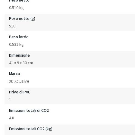
Peso netto
0.510 kg
Peso netto (g)
510
Peso lordo
0.531 kg
Dimensione
41 x 9 x 30 cm
Marca
XD Xclusive
Privo di PVC
1
Emissioni totali di CO2
4.8
Emissioni totali CO2 (kg)