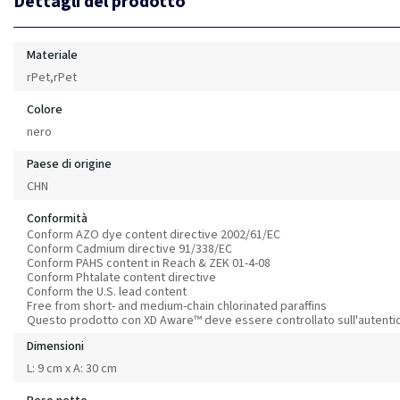
Dettagli del prodotto
Materiale
rPet,rPet
Colore
nero
Paese di origine
CHN
Conformità
Conform AZO dye content directive 2002/61/EC
Conform Cadmium directive 91/338/EC
Conform PAHS content in Reach & ZEK 01-4-08
Conform Phtalate content directive
Conform the U.S. lead content
Free from short- and medium-chain chlorinated paraffins
Questo prodotto con XD Aware™ deve essere controllato sull'autentic
Dimensioni
L: 9 cm x A: 30 cm