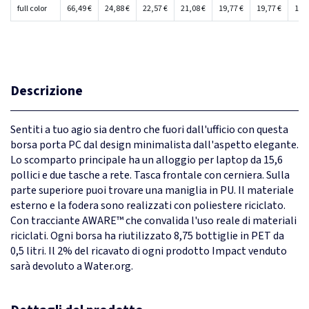
full color
66,49 €
24,88 €
22,57 €
21,08 €
19,77 €
19,77 €
19,7
Descrizione
Sentiti a tuo agio sia dentro che fuori dall'ufficio con questa
borsa porta PC dal design minimalista dall'aspetto elegante.
Lo scomparto principale ha un alloggio per laptop da 15,6
pollici e due tasche a rete. Tasca frontale con cerniera. Sulla
parte superiore puoi trovare una maniglia in PU. Il materiale
esterno e la fodera sono realizzati con poliestere riciclato.
Con tracciante AWARE™ che convalida l'uso reale di materiali
riciclati. Ogni borsa ha riutilizzato 8,75 bottiglie in PET da
0,5 litri. Il 2% del ricavato di ogni prodotto Impact venduto
sarà devoluto a Water.org.