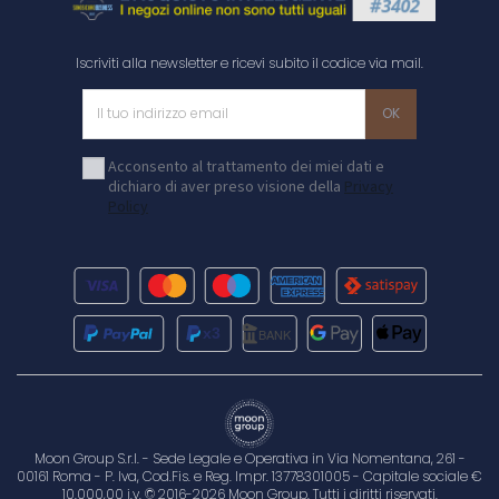
Iscriviti alla newsletter e ricevi subito il codice via mail.
Acconsento al trattamento dei miei dati e
dichiaro di aver preso visione della
Privacy
Policy
Moon Group S.r.l. - Sede Legale e Operativa in Via Nomentana, 261 -
00161 Roma - P. Iva, Cod.Fis. e Reg. Impr. 13778301005 - Capitale sociale €
10.000,00 i.v. © 2016-2026 Moon Group. Tutti i diritti riservati.