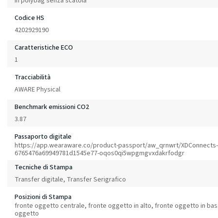
In polybag senza scatola
Codice HS
4202929190
Caratteristiche ECO
1
Tracciabilità
AWARE Physical
Benchmark emissioni CO2
3.87
Passaporto digitale
https://app.wearaware.co/product-passport/aw_qrnwrt/XDConnects-
6765476a69949781d1545e77-oqos0qi5wpgmgvxdakrfodgr
Tecniche di Stampa
Transfer digitale, Transfer Serigrafico
Posizioni di Stampa
fronte oggetto centrale, fronte oggetto in alto, fronte oggetto in ba
oggetto