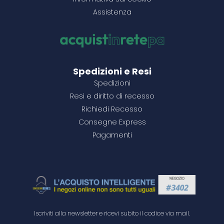
Assistenza
1500+
500+
1500+
500+
14,81 €
18,49 €
14,85 €
14,82 €
1500+
500+
1500+
500+
28,90 €
29,60 €
10,13 €
6,20 €
Configura il prodotto
Configura il prodotto
Configura il prodotto
Vedi dettagli
Configura il prodotto
Configura il prodotto
Configura il prodotto
Configura il prodotto
Spedizioni e Resi
Spedizioni
Resi e diritto di recesso
Richiedi Recesso
Consegne Express
Pagamenti
Iscriviti alla newsletter e ricevi subito il codice via mail.