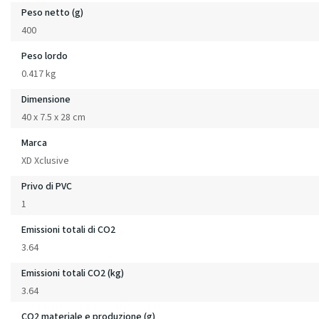
Peso netto (g)
400
Peso lordo
0.417 kg
Dimensione
40 x 7.5 x 28 cm
Marca
XD Xclusive
Privo di PVC
1
Emissioni totali di CO2
3.64
Emissioni totali CO2 (kg)
3.64
CO2 materiale e produzione (g)