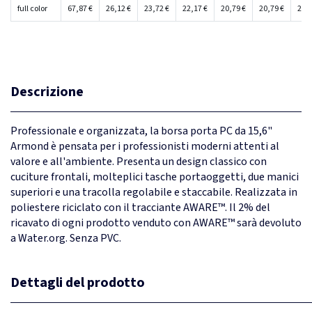
full color
67,87 €
26,12 €
23,72 €
22,17 €
20,79 €
20,79 €
20,7
Descrizione
Professionale e organizzata, la borsa porta PC da 15,6"
Armond è pensata per i professionisti moderni attenti al
valore e all'ambiente. Presenta un design classico con
cuciture frontali, molteplici tasche portaoggetti, due manici
superiori e una tracolla regolabile e staccabile. Realizzata in
poliestere riciclato con il tracciante AWARE™. Il 2% del
ricavato di ogni prodotto venduto con AWARE™ sarà devoluto
a Water.org. Senza PVC.
Dettagli del prodotto