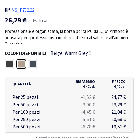
Rif.
MS_P732.22
26,29 €
Iva Esclusa
Professionale e organizzata, la borsa porta PC da 15,6" Armond è
pensata per i professionisti moderni attenti al valore e all'ambiente.
Presenta un design classico con cuciture frontali, molteplici tasche
Mostra di più
portaoggetti, due manici superiori e una tracolla regolabile e
Beige, Warm Grey 1
COLORI DISPONIBILI:
staccabile. Realizzata in poliestere riciclato con il tracciante
AWARE™. Il 2% del ricavato di ogni prodotto venduto con AWARE™
Beige
Nero
Blu navy
sarà devoluto a Water.org. Senza PVC.
RISPARMIO
PREZZO
QUANTITÀ
€ / Cad.
€ / Cad.
Per 25 pezzi
-1,52 €
24,77 €
Per 50 pezzi
-3,00 €
23,29 €
Per 100 pezzi
-4,45 €
21,84 €
Per 250 pezzi
-5,61 €
20,68 €
Per 500 pezzi
-6,78 €
19,51 €