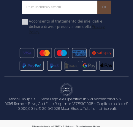
Acconsento al trattamento dei miei dati e
dichiaro di aver preso visione della
Privacy
Policy
Moon Group S.r.l. - Sede Legale e Operativa in Via Nomentana, 261 -
00161 Roma - P. Iva, Cod.Fis. e Reg. Impr. 13778301005 - Capitale sociale €
10.000,00 i.v. © 2016-2026 Moon Group. Tutti i diritti riservati.
Sito protetto da reCAPTCHA.
Privacy
-
Termini e condizioni