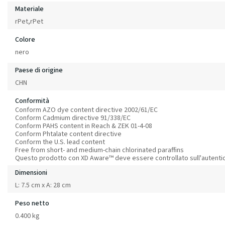
Materiale
rPet,rPet
Colore
nero
Paese di origine
CHN
Conformità
Conform AZO dye content directive 2002/61/EC
Conform Cadmium directive 91/338/EC
Conform PAHS content in Reach & ZEK 01-4-08
Conform Phtalate content directive
Conform the U.S. lead content
Free from short- and medium-chain chlorinated paraffins
Questo prodotto con XD Aware™ deve essere controllato sull'autentic
Dimensioni
L: 7.5 cm x A: 28 cm
Peso netto
0.400 kg