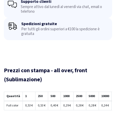
Supporto clienti
Sempre attivo dal lunedì al venerdì via chat, email o
telefono
Spedizioni gratuite
Per tutti gli ordini superiori a €100 la spedizione è
gratuita
Prezzi con stampa - all over, front
(Sublimazione)
Quantità
1
250
500
1000
2500
5000
10000
2
Full color
0,53 €
0,53 €
0,40 €
0,29 €
0,28 €
0,28 €
0,24 €
0