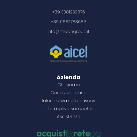
+
39 3381232876
+39 0687788685
Camicia da uomo
Brighton uomo
Camicia da uomo
Camicia a maniche
Camicia da donna
Camicia da donna
Camicia oxford a
Camicia a maniche
info@moongroup.it
in tessuto oxford
camicia
in twill da 185 g/m²
lunghe da donna
in tessuto oxford
in tessuto
manica lunga da
lunghe da uomo in
da 165 g/m²
citrine
in tessuto
da 165 g/m²
popeline da 133
uomo da 142 g/m²
tessuto biologico
Nero
Blu chiaro
Blu chiaro
Blu chiaro
Blu chiaro
Blu chiaro
Blu chiaro
Blu chiaro
sphene
biologico cuprite
sphene
g/m² carnelian
vaillant
cuprite
Nero
Nero
Nero
Bianco
Bianco
Bianco
Azzurro brillante
Blu navy
Dark blue
Nero
Nero
Nero
Nero
Bianco
Bianco
Bianco
Blu navy
Blu navy
Navy
23,72 €
20,43 €
27,78 €
/ cad
/ cad
/ cad
23,72 €
29,18 €
25,72 €
/ cad
/ cad
/ cad
10,84 €
/ cad
10,84 €
/ cad
31,58 €
31,58 €
25+
200+
25+
22,95 €
26,88 €
19,77 €
25+
25+
25+
22,95 €
28,23 €
24,89 €
25+
10,49 €
25+
10,49 €
Azienda
Chi siamo
50+
300+
50+
22,19 €
25,99 €
19,12 €
50+
50+
50+
22,19 €
27,29 €
24,06 €
50+
10,14 €
50+
10,14 €
Condizioni d'uso
100+
500+
100+
21,12 €
24,73 €
18,46 €
100+
100+
100+
21,12 €
25,98 €
22,90 €
100+
9,65 €
100+
9,65 €
Informativa sulla privacy
1000+
17,80 €
Informativa sui cookie
Assistenza
2000+
17,14 €
Configura il prodotto
Configura il prodotto
Configura il prodotto
Configura il prodotto
Configura il prodotto
Configura il prodotto
Configura il prodotto
3500+
16,74 €