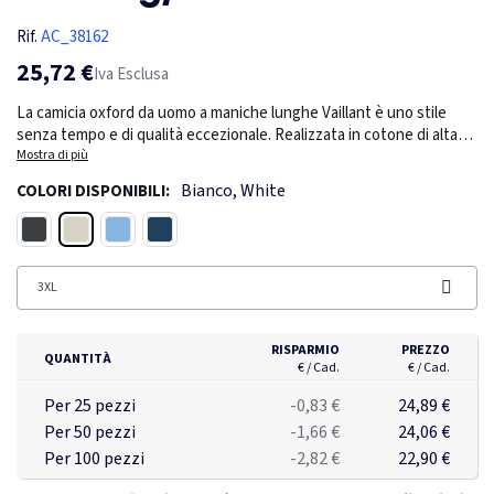
Rif.
AC_38162
25,72 €
Iva Esclusa
La camicia oxford da uomo a maniche lunghe Vaillant è uno stile
senza tempo e di qualità eccezionale. Realizzata in cotone di alta
qualità, la classica trama oxford conferisce alla camicia una
Mostra di più
consistenza raffinata, aggiungendo profondità e carattere al suo
Bianco, White
COLORI DISPONIBILI:
aspetto complessivo. Con il suo colletto abbottonato, passa senza
sforzo dalle occasioni formali a quelle casual. Per aggiungere un
Bianco
Nero
Blu chiaro
Navy
tocco di eleganza, la seconda asola a partire dal basso è ornata da
una vistosa cucitura arancione.
3XL
RISPARMIO
PREZZO
QUANTITÀ
€ / Cad.
€ / Cad.
Per 25 pezzi
-0,83 €
24,89 €
Per 50 pezzi
-1,66 €
24,06 €
Per 100 pezzi
-2,82 €
22,90 €