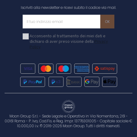
Iscriviti alla newsletter e ricevi subito il codice via mail.
Acconsento al trattamento dei miei dati e
dichiaro di aver preso visione della
Privacy
Policy
Moon Group S.r.l. - Sede Legale e Operativa in Via Nomentana, 261 -
00161 Roma - P. Iva, Cod.Fis. e Reg. Impr. 13778301005 - Capitale sociale €
10.000,00 i.v. © 2016-2026 Moon Group. Tutti i diritti riservati.