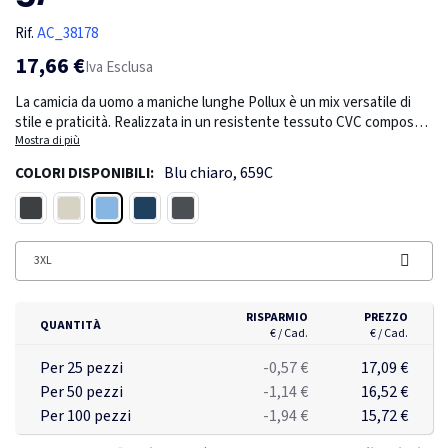
Rif.
AC_38178
17,66 €
Iva Esclusa
La camicia da uomo a maniche lunghe Pollux è un mix versatile di
stile e praticità. Realizzata in un resistente tessuto CVC composto
per il 55% da cotone e per il 45% da poliestere, questa camicia offre
Mostra di più
resistenza alle pieghe e combina la durata con una sensazione di
Blu chiaro, 659C
COLORI DISPONIBILI:
leggerezza e morbidezza. La camicia è dotata di una tasca sul petto
per una maggiore funzionalità. La piega centrale sul retro mette in
Blu chiaro
Nero
Bianco
Navy
Grigio tempesta
mostra dettagli sottili ma raffinati, mentre le opzioni di
personalizzazione interna consentono di dare un tocco personale.
Inoltre, l'etichetta principale con taglio a strappo garantisce un
3XL
comfort senza etichette, rendendo questa camicia un'ottima
aggiunta a qualsiasi guardaroba.
RISPARMIO
PREZZO
QUANTITÀ
€ / Cad.
€ / Cad.
Per 25 pezzi
-0,57 €
17,09 €
Per 50 pezzi
-1,14 €
16,52 €
Per 100 pezzi
-1,94 €
15,72 €