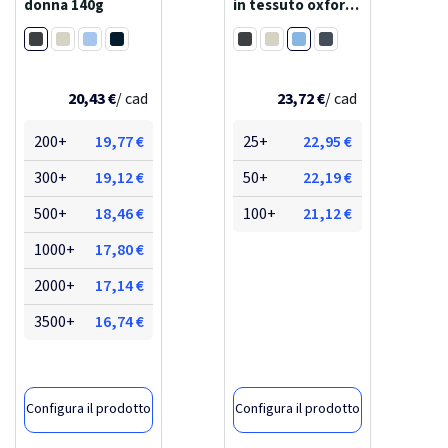
donna 140g
in tessuto oxford
da 165 g/m²
Nero
Blu chiaro
sphene
Bianco
Azzurro brillante
Dark blue
Nero
Bianco
Blu navy
20,43 €
/ cad
23,72 €
/ cad
200+
19,77 €
25+
22,95 €
300+
19,12 €
50+
22,19 €
500+
18,46 €
100+
21,12 €
1000+
17,80 €
2000+
17,14 €
3500+
16,74 €
Configura il prodotto
Configura il prodotto