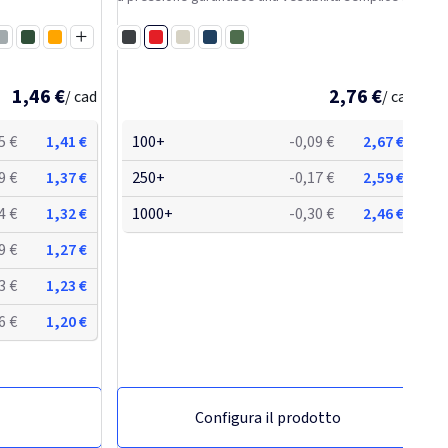
regolabile, mentre la struttura robusta offre
affidabilità per l'uso quotidiano. Progettato con...
Rosso
rigio
Verde scuro
Arancio
Nero
Bianco
Navy
Verde foresta
no
1,46 €
2,76 €
/ cad
/ cad
5 €
1,41 €
100+
-0,09 €
2,67 €
9 €
1,37 €
250+
-0,17 €
2,59 €
4 €
1,32 €
1000+
-0,30 €
2,46 €
9 €
1,27 €
3 €
1,23 €
6 €
1,20 €
Configura il prodotto