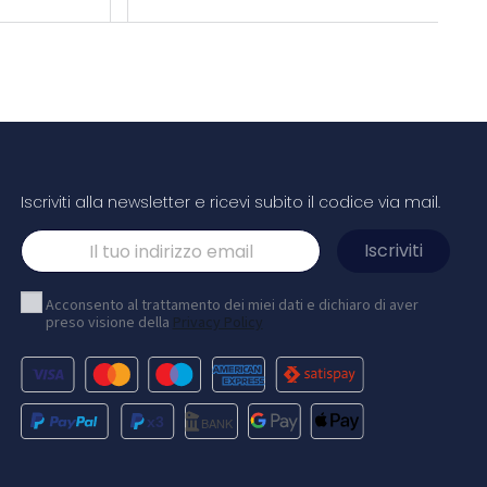
Iscriviti alla newsletter e ricevi subito il codice via mail.
 280gr con
Cappellino a 5 pannelli da 175 g/m² hades
Acconsento al trattamento dei miei dati e dichiaro di aver
preso visione della
Privacy Policy
cciata ma solo
Il berretto Hades a 5 pannelli è realizzato in twill di
ione Impact è
cotone da 175 g/m², che offre non solo resistenza
Grazie
ma anche una sensazione morbida e traspirante.
T e la tecnologia
Gli occhielli ricamati assicurano una ventilazione
uro tessuto
ottimale, mantenendoti fresco e comodo durante
atto sulla
le avventure. Il pannello frontale strutturato...
Navy
al orange
lu navy
Rosso ciliegio
Luscious red
Nero
Bianco
4,17 €
2,70 €
/ cad
/ cad