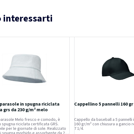
 interessarti
parasole in spugna riciclata
Cappellino 5 pannelli 160 gr
ta grs da 230 g/m² melo
 parasole Melo fresco e comodo, è
Cappello da baseball a 5 pannelli i
n spugna riciclata certificata GRS.
160 gr/m² con chiusura a gancio r
ile per le giornate di sole. Realizzato
7 1/4.
di spugna morbido e assorbente da 230