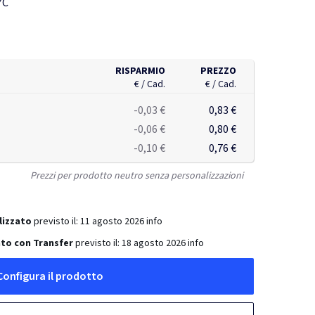
7C
RISPARMIO
PREZZO
€ / Cad.
€ / Cad.
-0,03 €
0,83 €
-0,06 €
0,80 €
-0,10 €
0,76 €
Prezzi per prodotto neutro senza personalizzazioni
lizzato
previsto il:
11 agosto 2026
info
to con Transfer
previsto il:
18 agosto 2026
info
Configura il prodotto