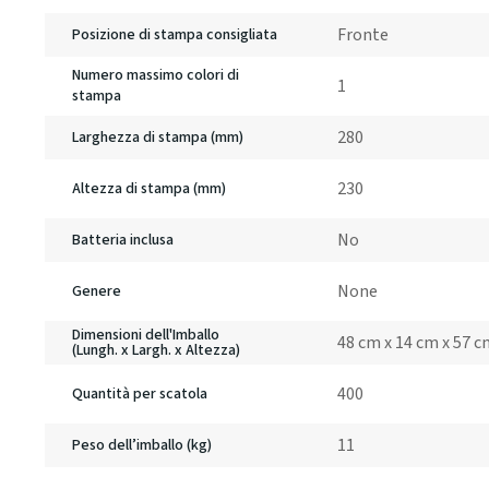
Fronte
Posizione di stampa consigliata
Numero massimo colori di
1
stampa
280
Larghezza di stampa (mm)
230
Altezza di stampa (mm)
No
Batteria inclusa
None
Genere
Dimensioni dell'Imballo
48 cm x 14 cm x 57 
(Lungh. x Largh. x Altezza)
400
Quantità per scatola
11
Peso dell’imballo (kg)