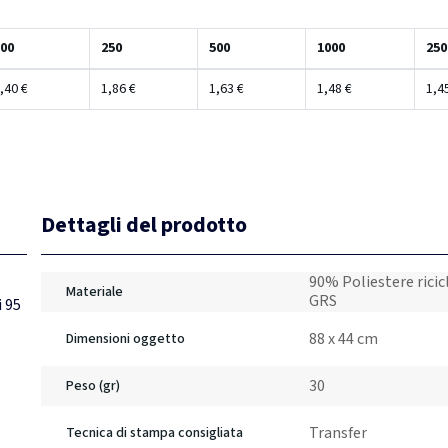
00
250
500
1000
250
,40 €
1,86 €
1,63 €
1,48 €
1,4
Dettagli del prodotto
90% Poliestere ricic
Materiale
GRS
i 95
88 x 44 cm
Dimensioni oggetto
30
Peso (gr)
Transfer
Tecnica di stampa consigliata