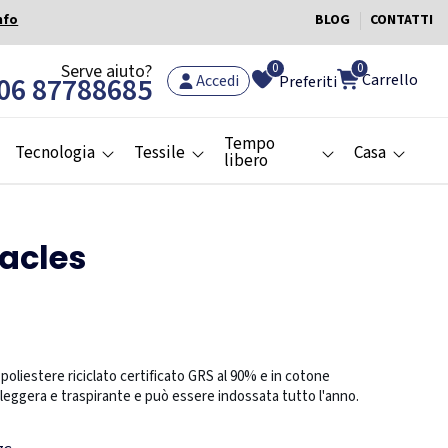
nfo
BLOG
CONTATTI
0
Serve aiuto?
0
Carrello
06 87788685
Accedi
Preferiti
Tempo
Tecnologia
Tessile
Casa
libero
acles
poliestere riciclato certificato GRS al 90% e in cotone
 è leggera e traspirante e può essere indossata tutto l'anno.