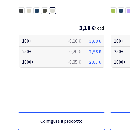
chiusura con fibbia in metallo che consente una
g/m² e adat
regolazione facile e sicura. Il cappellino include...
58 cm, offre
Oatmeal
Nero
Bianco
Navy
Verde
traspirante,.
Lime
Navy
Li
3,18 €
/ cad
100+
-0,10 €
3,08 €
100+
250+
-0,20 €
2,98 €
250+
1000+
-0,35 €
2,83 €
1000+
Configura il prodotto