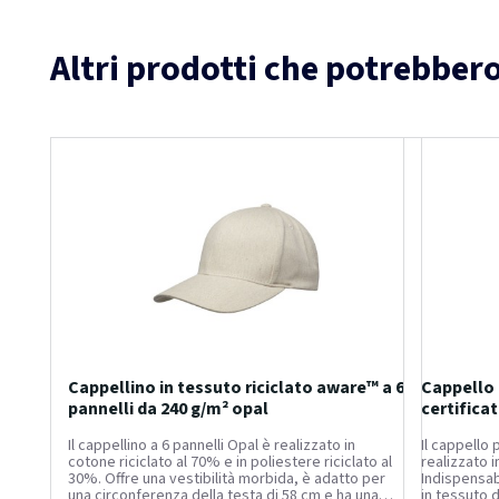
Altri prodotti che potrebbero
Cappellino in tessuto riciclato aware™ a 6
Cappello 
pannelli da 240 g/m² opal
certifica
Il cappellino a 6 pannelli Opal è realizzato in
Il cappello
cotone riciclato al 70% e in poliestere riciclato al
realizzato i
30%. Offre una vestibilità morbida, è adatto per
Indispensab
una circonferenza della testa di 58 cm e ha una
in tessuto 