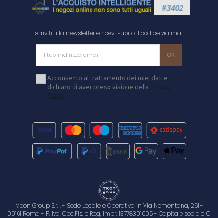
Iscriviti alla newsletter e ricevi subito il codice via mail.
Acconsento al trattamento dei miei dati e
dichiaro di aver preso visione della
Privacy
Policy
Moon Group S.r.l. - Sede Legale e Operativa in Via Nomentana, 261 -
00161 Roma - P. Iva, Cod.Fis. e Reg. Impr. 13778301005 - Capitale sociale €