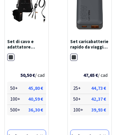
Set di cavo e
Set caricabatterie
adattatore
rapido da viaggio
scx.design c55 da
da 65 w con cavo e
Nero
Nero
65 w
custodia xtorm
50,50 €
/ cad
47,65 €
/ cad
50+
45,80 €
25+
44,73 €
100+
40,59 €
50+
42,37 €
500+
36,30 €
100+
39,93 €