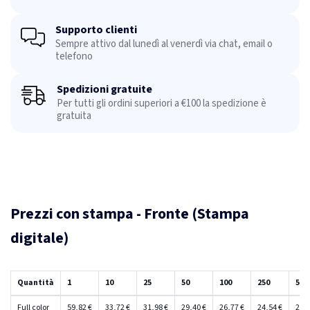
Supporto clienti
Sempre attivo dal lunedì al venerdì via chat, email o
telefono
Spedizioni gratuite
Per tutti gli ordini superiori a €100 la spedizione è
gratuita
Prezzi con stampa - Fronte (Stampa
digitale)
Quantità
1
10
25
50
100
250
500
Full color
59,82 €
33,72 €
31,98 €
29,40 €
26,77 €
24,54 €
24,2