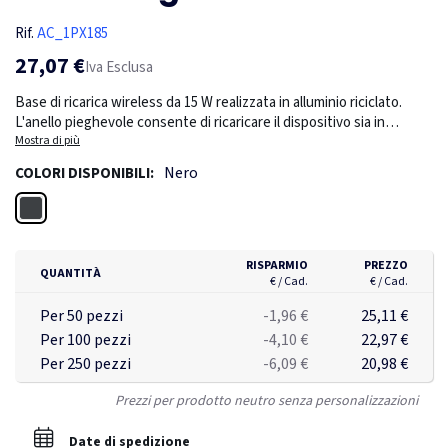
Rif.
AC_1PX185
27,07 €
Iva Esclusa
Base di ricarica wireless da 15 W realizzata in alluminio riciclato.
L'anello pieghevole consente di ricaricare il dispositivo sia in
posizione verticale che orizzontale. Con cavo in PET riciclato 2 in 1
Mostra di più
incluso realizzato con bottiglie di plastica riciclate. Fornita in
Nero
COLORI DISPONIBILI:
confezione regalo in cartone riciclato.
Nero
RISPARMIO
PREZZO
QUANTITÀ
€ / Cad.
€ / Cad.
Per 50 pezzi
-1,96 €
25,11 €
Per 100 pezzi
-4,10 €
22,97 €
Per 250 pezzi
-6,09 €
20,98 €
Prezzi per prodotto neutro senza personalizzazioni
Date di spedizione