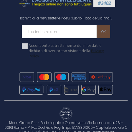
Iscriviti alla newsletter e ricevi subito il codice via mail.
Acconsento al trattamento dei miei dati e
dichiaro di aver preso visione della
Privacy
Policy
Moon Group S.r.l. - Sede Legale e Operativa in Via Nomentana, 261 -
00161 Roma - P. Iva, Cod.Fis. e Reg. Impr. 13778301005 - Capitale sociale €