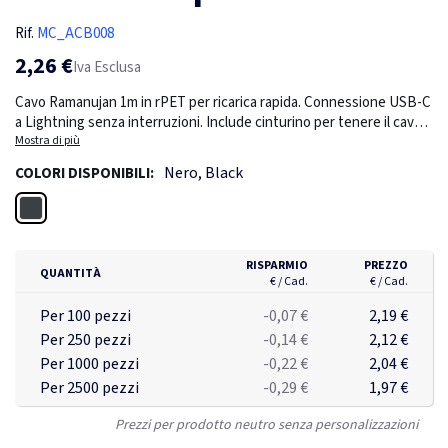
Rif.
MC_ACB008
2,26 €
Iva Esclusa
Cavo Ramanujan 1m in rPET per ricarica rapida. Connessione USB-C
a Lightning senza interruzioni. Include cinturino per tenere il cavo
ordinato e piegato. Ogni pezzo è confezionato in una singola
Mostra di più
bustina kraft ecologica.
Nero, Black
COLORI DISPONIBILI:
Nero
RISPARMIO
PREZZO
QUANTITÀ
€ / Cad.
€ / Cad.
Per 100 pezzi
-0,07 €
2,19 €
Per 250 pezzi
-0,14 €
2,12 €
Per 1000 pezzi
-0,22 €
2,04 €
Per 2500 pezzi
-0,29 €
1,97 €
Prezzi per prodotto neutro senza personalizzazioni