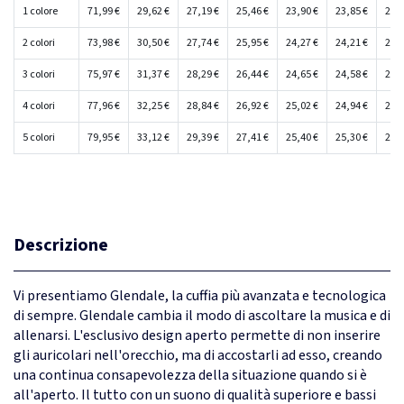
1 colore
71,99 €
29,62 €
27,19 €
25,46 €
23,90 €
23,85 €
23,8
2 colori
73,98 €
30,50 €
27,74 €
25,95 €
24,27 €
24,21 €
24,1
3 colori
75,97 €
31,37 €
28,29 €
26,44 €
24,65 €
24,58 €
24,4
4 colori
77,96 €
32,25 €
28,84 €
26,92 €
25,02 €
24,94 €
24,8
5 colori
79,95 €
33,12 €
29,39 €
27,41 €
25,40 €
25,30 €
25,1
Descrizione
Vi presentiamo Glendale, la cuffia più avanzata e tecnologica
di sempre. Glendale cambia il modo di ascoltare la musica e di
allenarsi. L'esclusivo design aperto permette di non inserire
gli auricolari nell'orecchio, ma di accostarli ad esso, creando
una continua consapevolezza della situazione quando si è
all'aperto. Il tutto con un suono di qualità superiore e bassi