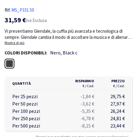
Rif.
MS_P331.50
31,59 €
Iva Esclusa
Vi presentiamo Glendale, la cuffia più avanzata e tecnologica di
sempre. Glendale cambia il modo di ascoltare la musica e di allenarsi.
L'esclusivo design aperto permette di non inserire gli auricolari
Mostra di più
nell'orecchio, ma di accostarli ad esso, creando una continua
Nero, Black c
COLORI DISPONIBILI:
consapevolezza della situazione quando si è all'aperto. Il tutto con
un suono di qualità superiore e bassi potenziati. Sono impermeabili
Nero
IPX4 e quindi adatti a qualsiasi tipo di allenamento. Le cuffie,
comode e leggere, sono perfette sia per l'uso quotidiano che per
gli allenamenti. La batteria garantisce un'autonomia di 10 ore con
RISPARMIO
PREZZO
QUANTITÀ
una sola carica. In caso di chiamata in arrivo, è sufficiente
€ / Cad.
€ / Cad.
rispondere con il microfono integrato. Glendale è realizzato con
Per 25 pezzi
-1,84 €
29,75 €
ABS riciclato certificato RCS (Recycled Claim Standard). Contenuto
Per 50 pezzi
-3,62 €
27,97 €
riciclato totale: 17% in base al peso totale dell'articolo. La
certificazione RCS garantisce una catena di approvvigionamento
Per 100 pezzi
-5,35 €
26,24 €
dei materiali riciclati completamente certificata. Gli articoli Urban
Per 250 pezzi
-6,78 €
24,81 €
Vitamin sono
Per 500 pezzi
-8,15 €
23,44 €