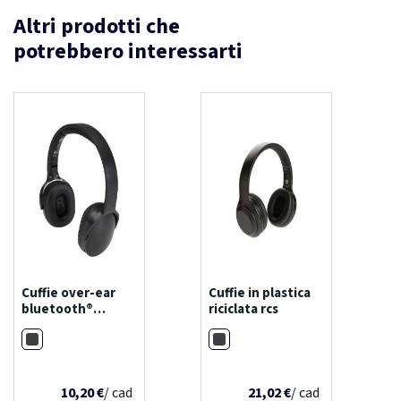
Altri prodotti che
potrebbero interessarti
Cuffie over-ear
Cuffie in plastica
bluetooth®
riciclata rcs
wireless in
Nero
Nero
plastica riciclata
ancha
10,20 €
/ cad
21,02 €
/ cad