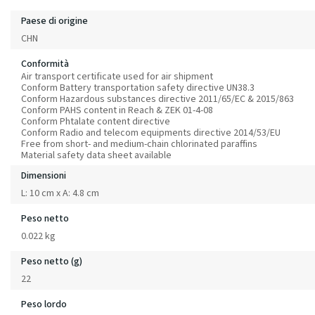
Paese di origine
CHN
Conformità
Air transport certificate used for air shipment
Conform Battery transportation safety directive UN38.3
Conform Hazardous substances directive 2011/65/EC & 2015/863
Conform PAHS content in Reach & ZEK 01-4-08
Conform Phtalate content directive
Conform Radio and telecom equipments directive 2014/53/EU
Free from short- and medium-chain chlorinated paraffins
Material safety data sheet available
Dimensioni
L: 10 cm x A: 4.8 cm
Peso netto
0.022 kg
Peso netto (g)
22
Peso lordo