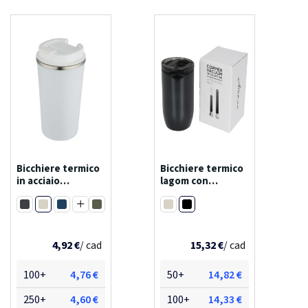
Bicchiere termico
Bicchiere termico
in acciaio
lagom con
inossidabile a
isolamento
Bianco
Nero brillante
doppia parete
sottovuoto in
Nero
Navy
Verde foresta
Bianco
newport da 350 ml
rame da 380 ml
Argento opaco
Blu hale
Arenaria
4,92 €
/ cad
15,32 €
/ cad
100+
4,76 €
50+
14,82 €
250+
4,60 €
100+
14,33 €