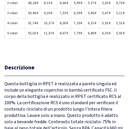
2 colori
48,18 €
8,13 €
6,66 €
5,99 €
5,37 €
5,03 €
4,70 €
3 colori
50,46 €
9,20 €
7,33 €
6,59 €
5,85 €
5,47 €
5,11 €
4 colori
52,74 €
10,27 €
8,00 €
7,19 €
6,32 €
5,91 €
5,51 €
5 colori
55,02 €
11,33 €
8,67 €
7,79 €
6,80 €
6,35 €
5,92 €
Descrizione
Questa bottiglia in RPET è realizzata a parete singola ed
include un elegante coperchio in bambù certificato FSC. Il
corpo della bottiglia è realizzato in RPET certificato RCS al
100%. La certificazione RCS è uno standard per verificare il
contenuto riciclato di un prodotto lungo l'intera filiera
produttiva. Lavare solo a mano. Questo prodotto è adatto
solo a bevande fredde. Contenuto totale riciclato: 75% in
base al peso totale dell'articolo. Senza BPA. Capacità 660 ml.