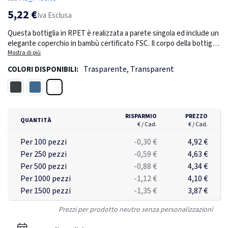
5,22 €
Iva Esclusa
Questa bottiglia in RPET è realizzata a parete singola ed include un
elegante coperchio in bambù certificato FSC. Il corpo della bottiglia
è realizzato in RPET certificato RCS al 100%. La certificazione RCS
Mostra di più
è uno standard per verificare il contenuto riciclato di un prodotto
Trasparente, Transparent
COLORI DISPONIBILI:
lungo l'intera filiera produttiva. Lavare solo a mano. Questo
prodotto è adatto solo a bevande fredde. Contenuto totale
Trasparente
Nero
Blu
riciclato: 75% in base al peso totale dell'articolo. Senza BPA.
Capacità 660 ml. Compreso l'imballaggio kraft certificato FSC®.
RISPARMIO
PREZZO
QUANTITÀ
€ / Cad.
€ / Cad.
Per 100 pezzi
-0,30 €
4,92 €
Per 250 pezzi
-0,59 €
4,63 €
Per 500 pezzi
-0,88 €
4,34 €
Per 1000 pezzi
-1,12 €
4,10 €
Per 1500 pezzi
-1,35 €
3,87 €
Prezzi per prodotto neutro senza personalizzazioni