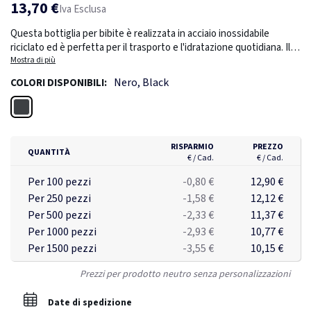
13,70 €
Iva Esclusa
Questa bottiglia per bibite è realizzata in acciaio inossidabile
riciclato ed è perfetta per il trasporto e l'idratazione quotidiana. Il
design unico consente di utilizzarla anche per le bevande gassate
Mostra di più
ed è garantita a prova di perdite. Realizzata con materiali riciclati
Nero, Black
COLORI DISPONIBILI:
certificati RCS (Recycled Claim Standard). La certificazione RCS
garantisce una catena di approvvigionamento dei materiali riciclati
Nero
completamente certificata. Contenuto totale di materiale riciclato:
85% in base al peso totale dell'articolo. Senza BPA. Capacità 800 ml.
Inclusa confezione kraft certificata FSC®. Design registrato®.
RISPARMIO
PREZZO
QUANTITÀ
€ / Cad.
€ / Cad.
Per 100 pezzi
-0,80 €
12,90 €
Per 250 pezzi
-1,58 €
12,12 €
Per 500 pezzi
-2,33 €
11,37 €
Per 1000 pezzi
-2,93 €
10,77 €
Per 1500 pezzi
-3,55 €
10,15 €
Prezzi per prodotto neutro senza personalizzazioni
Date di spedizione