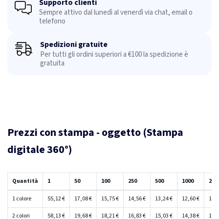
Supporto clienti
Sempre attivo dal lunedì al venerdì via chat, email o
telefono
Spedizioni gratuite
Per tutti gli ordini superiori a €100 la spedizione è
gratuita
Prezzi con stampa - oggetto (Stampa
digitale 360°)
Quantità
1
50
100
250
500
1000
250
1 colore
55,12 €
17,08 €
15,75 €
14,56 €
13,24 €
12,60 €
11,9
2 colori
58,13 €
19,68 €
18,21 €
16,83 €
15,03 €
14,38 €
13,7