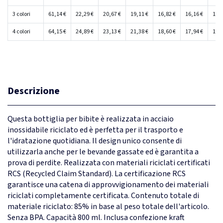
3 colori
61,14 €
22,29 €
20,67 €
19,11 €
16,82 €
16,16 €
15,4
4 colori
64,15 €
24,89 €
23,13 €
21,38 €
18,60 €
17,94 €
17,2
Descrizione
Questa bottiglia per bibite è realizzata in acciaio
inossidabile riciclato ed è perfetta per il trasporto e
l'idratazione quotidiana. Il design unico consente di
utilizzarla anche per le bevande gassate ed è garantita a
prova di perdite. Realizzata con materiali riciclati certificati
RCS (Recycled Claim Standard). La certificazione RCS
garantisce una catena di approvvigionamento dei materiali
riciclati completamente certificata. Contenuto totale di
materiale riciclato: 85% in base al peso totale dell'articolo.
Senza BPA. Capacità 800 ml. Inclusa confezione kraft