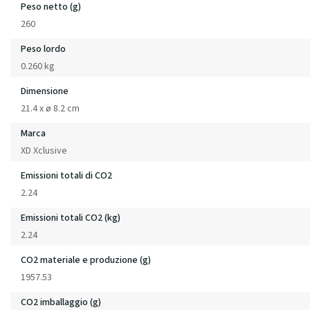
Peso netto (g)
260
Peso lordo
0.260 kg
Dimensione
21.4 x ø 8.2 cm
Marca
XD Xclusive
Emissioni totali di CO2
2.24
Emissioni totali CO2 (kg)
2.24
CO2 materiale e produzione (g)
1957.53
CO2 imballaggio (g)