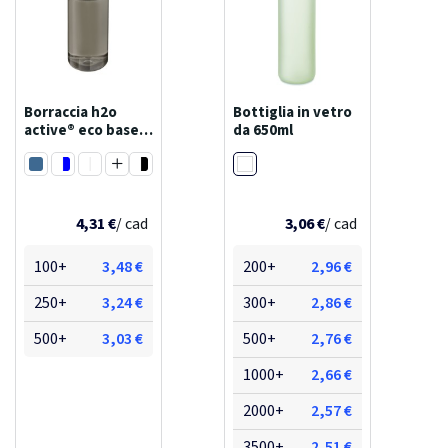
Borraccia h2o
Bottiglia in vetro
active® eco base
da 650ml
da 650 ml con
Bianco trasparente
tappo a vite
Blu
Trasparente / Blu
Trasparente / Bianco
Trasparente / Nero
Trasparente / Rosso
Arancione / Bianco
Blu / Nero
Rosso / Bianco
Rosso / Rosso
Blu / Bianco
4,31 €
Viola / Bianco
Trasparente / Viola
/ cad
3,06 €
/ cad
Carbone / Bianco
Arancione / Arancione
Viola / Viola
Bianco avorio / Nero
100+
3,48 €
200+
2,96 €
Carbone / Nero
Bianco avorio / Grigio
250+
3,24 €
300+
2,86 €
500+
3,03 €
500+
2,76 €
1000+
2,66 €
2000+
2,57 €
3500+
2,51 €