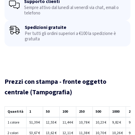
Supporto clienti
Sempre attivo dal lunedì al venerdì via chat, email o
telefono
Spedizioni gratuite
Per tutti gli ordini superiori a €100 la spedizione è
gratuita
Prezzi con stampa - fronte oggetto
centrale (Tampografia)
Quantità
1
50
100
250
500
1000
250
1 colore
51,39 €
12,55 €
11,44 €
10,78 €
10,23 €
9,82 €
9,41
2 colori
53,67 €
13,62 €
12,11 €
11,38 €
10,70 €
10,26 €
9,81