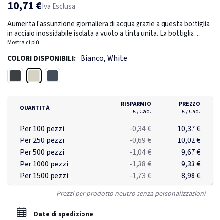
10,71 €
Iva Esclusa
Aumenta l'assunzione giornaliera di acqua grazie a questa bottiglia
in acciaio inossidabile isolata a vuoto a tinta unita. La bottiglia
mantiene le bevande fredde fino a 15 ore e calde fino a 5 ore. Con
Mostra di più
una base che si adatta alla maggior parte dei portabicchieri, questa
Bianco, White
COLORI DISPONIBILI:
borraccia dall'aspetto elegante ti manterrà idratato ovunque tu sia.
Capacità di 750ml.
Bianco
Nero
Blu navy
RISPARMIO
PREZZO
QUANTITÀ
€ / Cad.
€ / Cad.
Per 100 pezzi
-0,34 €
10,37 €
Per 250 pezzi
-0,69 €
10,02 €
Per 500 pezzi
-1,04 €
9,67 €
Per 1000 pezzi
-1,38 €
9,33 €
Per 1500 pezzi
-1,73 €
8,98 €
Prezzi per prodotto neutro senza personalizzazioni
Date di spedizione