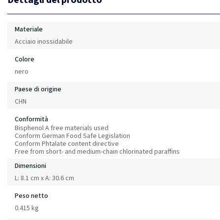
Materiale
Acciaio inossidabile
Colore
nero
Paese di origine
CHN
Conformità
Bisphenol A free materials used
Conform German Food Safe Legislation
Conform Phtalate content directive
Free from short- and medium-chain chlorinated paraffins
Dimensioni
L: 8.1 cm x A: 30.6 cm
Peso netto
0.415 kg