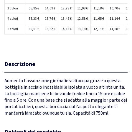
3 colori
55,95 €
14,69 €
12,78 €
11,98 €
11,18 €
10,70 €
10,2
4 colori
58,23 €
15,76 €
13,45 €
12,58 €
11,65 €
11,14 €
10,6
5 colori
60,51 €
16,82 €
14,12 €
13,18 €
12,13 €
11,58 €
11,0
Descrizione
Aumenta l'assunzione giornaliera di acqua grazie a questa
bottiglia in acciaio inossidabile isolata a vuoto a tinta unita.
La bottiglia mantiene le bevande fredde fino a 15 ore e calde
fino a 5 ore. Con una base che si adatta alla maggior parte dei
portabicchieri, questa borraccia dall'aspetto elegante ti
manterrà idratato ovunque tu sia. Capacità di 750ml.
Dettagli del prodotto