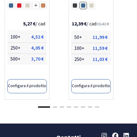
ermetica da 250 ml
scatto da 600 ml
Blu
brite-americano
mepal
Blu
Rosso
Bianco
Arancione
Nero
Bianco
espresso eco
Giallo
Lime
Verde
Azzurro acqua
Blu medio
5,27 €
/ cad
12,39 €
/ cad
16,42 €
100+
4,52 €
50+
11,99 €
250+
4,05 €
100+
11,59 €
500+
3,70 €
250+
11,03 €
Configura il prodotto
Configura il prodotto