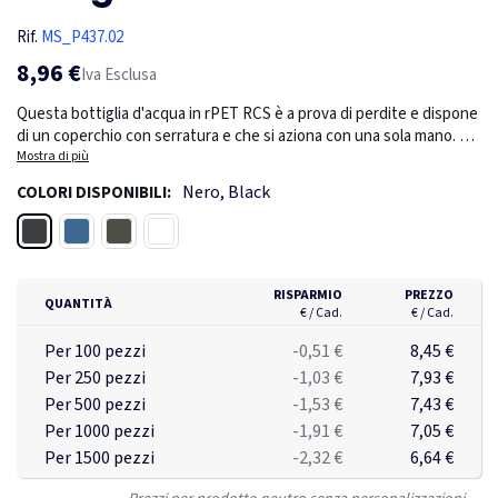
Rif.
MS_P437.02
8,96 €
Iva Esclusa
Questa bottiglia d'acqua in rPET RCS è a prova di perdite e dispone
di un coperchio con serratura e che si aziona con una sola mano. È
inoltre dotata di una maniglia che ne facilita il trasporto. Il corpo
Mostra di più
della bottiglia è realizzato al 100% in RPET certificato RCS. La
Nero, Black
COLORI DISPONIBILI:
certificazione RCS garantisce una catena di approvvigionamento
dei materiali riciclati completamente certificata. Lavare solo a mano.
Nero
Blu
Verde
Trasparente
Questo prodotto è solo per bevande fredde. Contenuto totale di
materiale riciclato: 73% in base al peso totale dell'articolo. Senza
BPA. Capacità 800 ml. Inclusa confezione regalo in kraft certificata
RISPARMIO
PREZZO
QUANTITÀ
FSC®.
€ / Cad.
€ / Cad.
Per 100 pezzi
-0,51 €
8,45 €
Per 250 pezzi
-1,03 €
7,93 €
Per 500 pezzi
-1,53 €
7,43 €
Per 1000 pezzi
-1,91 €
7,05 €
Per 1500 pezzi
-2,32 €
6,64 €