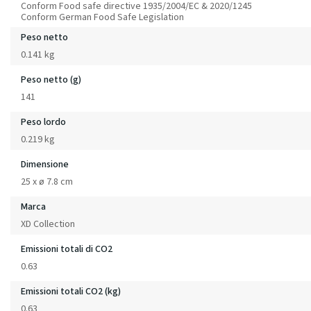
Conform Food safe directive 1935/2004/EC & 2020/1245
Conform German Food Safe Legislation
Peso netto
0.141 kg
Peso netto (g)
141
Peso lordo
0.219 kg
Dimensione
25 x ø 7.8 cm
Marca
XD Collection
Emissioni totali di CO2
0.63
Emissioni totali CO2 (kg)
0.63