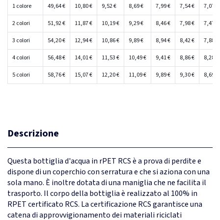
1 colore
49,64 €
10,80 €
9,52 €
8,69 €
7,99 €
7,54 €
7,07 €
2 colori
51,92 €
11,87 €
10,19 €
9,29 €
8,46 €
7,98 €
7,47 €
3 colori
54,20 €
12,94 €
10,86 €
9,89 €
8,94 €
8,42 €
7,88 €
4 colori
56,48 €
14,01 €
11,53 €
10,49 €
9,41 €
8,86 €
8,28 €
5 colori
58,76 €
15,07 €
12,20 €
11,09 €
9,89 €
9,30 €
8,69 €
Descrizione
Questa bottiglia d'acqua in rPET RCS è a prova di perdite e
dispone di un coperchio con serratura e che si aziona con una
sola mano. È inoltre dotata di una maniglia che ne facilita il
trasporto. Il corpo della bottiglia è realizzato al 100% in
RPET certificato RCS. La certificazione RCS garantisce una
catena di approvvigionamento dei materiali riciclati