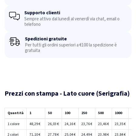
Supporto clienti
Sempre attivo dal lunedì al venerdì via chat, email o
telefono
Spedizioni gratuite
Per tutti gli ordini superiori a €100 la spedizione è
gratuita
Prezzi con stampa - Lato cuore (Serigrafia)
Quantità
1
50
100
250
500
1000
25
1 colore
48,29 €
26,03 €
24,16 €
23,76 €
23,46 €
23,35 €
23
2 colori
71,10 €
27,78 €
25,04 €
24,49 €
23,98 €
23,84 €
23