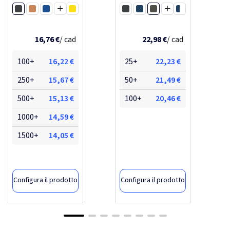
etosha in cotone
clyde
Nero
Verde
riciclato
Arancione
Blu royal
Giallo
Nero
Navy
Navy / Bianco
Cachi
Carbon fossile
Blu navy
Rosso ciliegio
Grigio melange
Verde / Bianco
Oatmeal
Desert
Sky blue
16,76 €
Recycled white
Rosso bordeaux
/ cad
22,98 €
/ cad
Iceberg green
Natural raw
Peach nectar
Ivory white
100+
16,22 €
25+
22,23 €
Forest green
Light heather grey
Light heather anthracite
Cream yellow
250+
15,67 €
50+
21,49 €
Crushed mint
Cloud pink
500+
15,13 €
100+
20,46 €
1000+
14,59 €
1500+
14,05 €
Configura il prodotto
Configura il prodotto
-77,41%