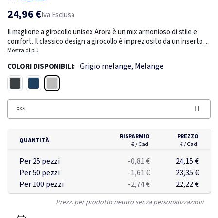
24,96 €
Iva Esclusa
Il maglione a girocollo unisex Arora è un mix armonioso di stile e
comfort. Il classico design a girocollo è impreziosito da un inserto a
V a maglia piatta al centro, che aggiunge un tocco contemporaneo
Mostra di più
al suo fascino senza tempo. L'interno spazzolato garantisce una
Grigio melange, Melange
COLORI DISPONIBILI:
sensazione di eccezionale morbidezza, calore e accoglienza. Il
nastro di raso da spalla a spalla non solo migliora la durata, ma
Grigio melange
Nero
Navy
aggiunge anche un sottile tocco di raffinatezza. Realizzato con una
combinazione di qualità di cotone e poliestere, con un peso di 300
g/m², questo maglione garantisce stile e comfort in diverse
XXS
occasioni.
RISPARMIO
PREZZO
QUANTITÀ
€ / Cad.
€ / Cad.
Per 25 pezzi
-0,81 €
24,15 €
Per 50 pezzi
-1,61 €
23,35 €
Per 100 pezzi
-2,74 €
22,22 €
Prezzi per prodotto neutro senza personalizzazioni