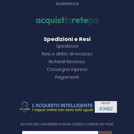
Assistenza
1500+
1500+
1500+
21,87 €
11,70 €
14,82 €
1500+
1500+
1500+
17,60 €
12,29 €
17,17 €
Configura il prodotto
Configura il prodotto
Configura il prodotto
Configura il prodotto
Configura il prodotto
Configura il prodotto
Configura il prodotto
Configura il prodotto
Spedizioni e Resi
Spedizioni
Resi e diritto di recesso
Richiedi Recesso
Consegne Express
Pagamenti
Iscriviti alla newsletter e ricevi subito il codice via mail.