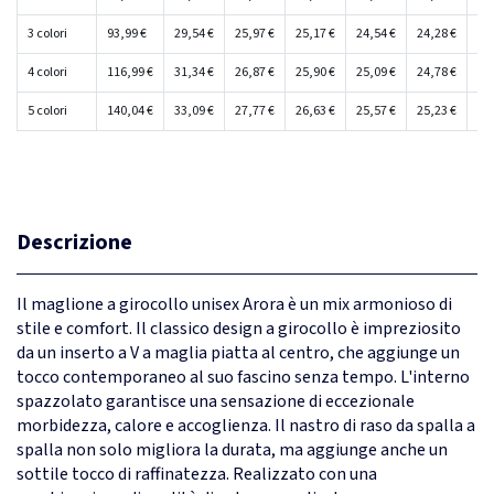
3 colori
93,99 €
29,54 €
25,97 €
25,17 €
24,54 €
24,28 €
24
4 colori
116,99 €
31,34 €
26,87 €
25,90 €
25,09 €
24,78 €
24
5 colori
140,04 €
33,09 €
27,77 €
26,63 €
25,57 €
25,23 €
24
Descrizione
Il maglione a girocollo unisex Arora è un mix armonioso di
stile e comfort. Il classico design a girocollo è impreziosito
da un inserto a V a maglia piatta al centro, che aggiunge un
tocco contemporaneo al suo fascino senza tempo. L'interno
spazzolato garantisce una sensazione di eccezionale
morbidezza, calore e accoglienza. Il nastro di raso da spalla a
spalla non solo migliora la durata, ma aggiunge anche un
sottile tocco di raffinatezza. Realizzato con una