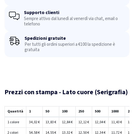
Supporto clienti
Sempre attivo dal lunedì al venerdì via chat, email o
telefono
Spedizioni gratuite
Per tutti gli ordini superiori a €100 la spedizione è
gratuita
Prezzi con stampa - Lato cuore (Serigrafia)
Quantità
1
50
100
250
500
1000
250
1 colore
34,02 €
13,83 €
12,84 €
12,12 €
12,04 €
11,43 €
11,3
2 colori
54,58 €
14,55 €
13,32 €
12,50 €
12,34 €
11,72 €
11,6