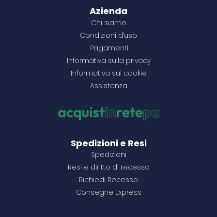
100+
25+
28,44 €
11,85 €
100+
100+
10,20 €
14,93 €
25+
11,99 €
Azienda
Chi siamo
250+
50+
27,50 €
11,46 €
250+
250+
14,43 €
9,86 €
50+
11,59 €
Condizioni d'uso
1000+
100+
26,17 €
10,91 €
1000+
1000+
13,74 €
9,39 €
100+
11,03 €
Pagamenti
Informativa sulla privacy
Informativa sui cookie
Configura il prodotto
Configura il prodotto
Configura il prodotto
Configura il prodotto
Configura il prodotto
Assistenza
Spedizioni e Resi
Spedizioni
Resi e diritto di recesso
Richiedi Recesso
Consegne Express