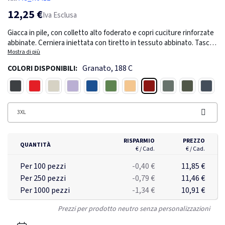
12,25 €
Iva Esclusa
Giacca in pile, con colletto alto foderato e copri cuciture rinforzate
abbinate. Cerniera iniettata con tiretto in tessuto abbinato. Tasche
laterali. Polsini elasticizzati. Orlo inferiore con regolazioni sul lato
Mostra di più
interno. Etichetta removibile. Il modello è alto 185 cm ed indossa
Granato, 188 C
COLORI DISPONIBILI:
una taglia M.
Granato
Nero
Rosso
Bianco
Viola
Blu royal
Verde bottiglia
Sabbia
Piombo
Verde pino
Blu na
3XL
RISPARMIO
PREZZO
QUANTITÀ
€ / Cad.
€ / Cad.
Per 100 pezzi
-0,40 €
11,85 €
Per 250 pezzi
-0,79 €
11,46 €
Per 1000 pezzi
-1,34 €
10,91 €
Prezzi per prodotto neutro senza personalizzazioni