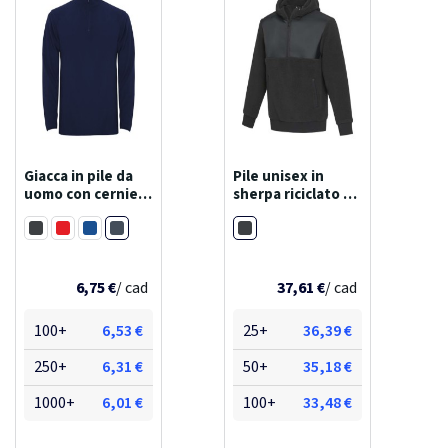
Giacca in pile da
Pile unisex in
uomo con cerniera
sherpa riciclato da
a un quarto
370 g/m² evans
Blu navy
Nero
himalaya
Nero
Rosso
Blu royal
6,75 €
/ cad
37,61 €
/ cad
100+
6,53 €
25+
36,39 €
250+
6,31 €
50+
35,18 €
1000+
6,01 €
100+
33,48 €