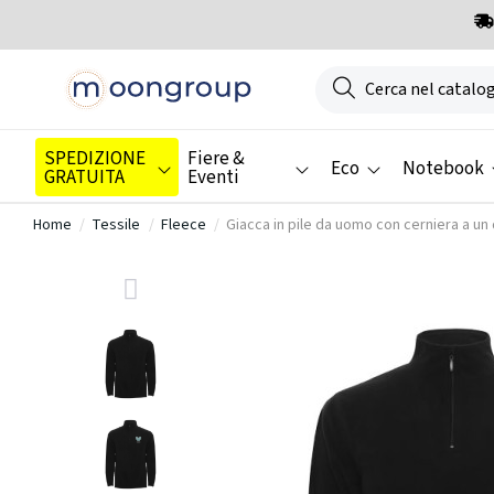
SPEDIZIONE
Fiere &
Eco
Notebook
GRATUITA
Eventi
Home
Tessile
Fleece
Giacca in pile da uomo con cerniera a un