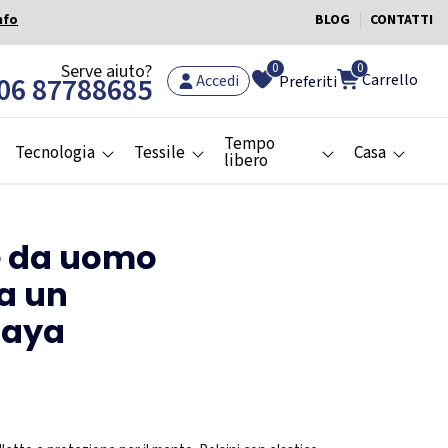
nfo
BLOG
CONTATTI
0
Serve aiuto?
0
Carrello
06 87788685
Accedi
Preferiti
Tempo
Tecnologia
Tessile
Casa
libero
le da uomo
 a un
laya