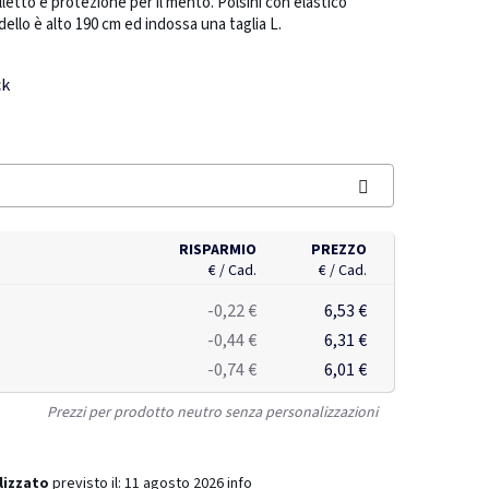
letto e protezione per il mento. Polsini con elastico
dello è alto 190 cm ed indossa una taglia L.
ck
RISPARMIO
PREZZO
€ / Cad.
€ / Cad.
-0,22 €
6,53 €
-0,44 €
6,31 €
-0,74 €
6,01 €
Prezzi per prodotto neutro senza personalizzazioni
lizzato
previsto il:
11 agosto 2026
info