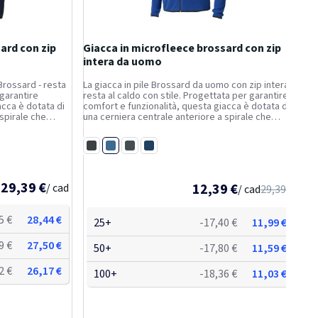
ard con zip
Giacca in microfleece brossard con zip
intera da uomo
 Brossard - resta
La giacca in pile Brossard da uomo con zip intera -
 garantire
resta al caldo con stile. Progettata per garantire
acca è dotata di
comfort e funzionalità, questa giacca è dotata di
spirale che
una cerniera centrale anteriore a spirale che
 facilmente. Le
consente di indossarla e toglierla facilmente. Le
r garantire una...
tasche sono dotate di cerniere per garantire una...
Blu
Nero
Antracite
Navy
29,39 €
12,39 €
/ cad
/ cad
29,39 €
5 €
28,44 €
25+
-17,40 €
11,99 €
9 €
27,50 €
50+
-17,80 €
11,59 €
2 €
26,17 €
100+
-18,36 €
11,03 €