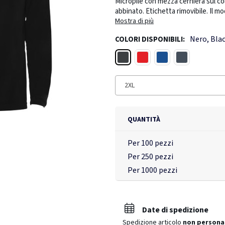
Micropile con mezza cerniera sul col
abbinato. Etichetta rimovibile. Il mo
Mostra di più
Nero, Bla
COLORI DISPONIBILI:
Nero
Rosso
Blu royal
Blu navy
2XL
QUANTITÀ
Per 100 pezzi
Per 250 pezzi
Per 1000 pezzi
Date di spedizione
Spedizione articolo
non persona