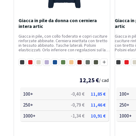
Giacca in pile da donna con cerniera
Giacca in
intera artic
artic
Giacca in pile, con collo foderato e copri cuciture
Giacca in pi
rinforzate abbinate. Cerniera iniettata con tiretto
cuciture rin
in tessuto abbinato. Tasche laterali. Polsini
con tiretto 
elasticizzati. Orlo inferiore con regolazioni sul lato
Polsini elas
interno. Etichetta removibile. La modella è alta 179
sul lato int
cm ed indossa una taglia S.
alto 185 cm
Nero
Rosso
Bianco
Viola
Blu royal
Verde bottiglia
Sabbia
Granato
Piombo
Verde pino
Nero
Ross
B
Blu navy
Rosetta
12,25 €
/ cad
100+
-0,40 €
11,85 €
100+
250+
-0,79 €
11,46 €
250+
1000+
-1,34 €
10,91 €
1000+