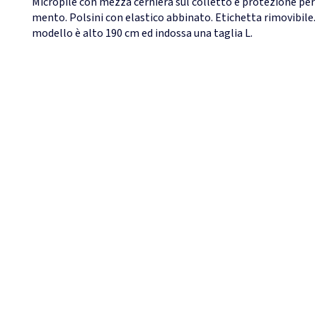
Micropile con mezza cerniera sul colletto e protezione per 
mento. Polsini con elastico abbinato. Etichetta rimovibile. 
modello è alto 190 cm ed indossa una taglia L.