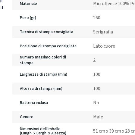
il
Microfleece 100% Po
Materiale
Il
260
Peso (gr)
Serigrafia
Tecnica di stampa consigliata
Lato cuore
Posizione di stampa consigliata
Numero massimo colori di
2
stampa
100
Larghezza di stampa (mm)
100
Altezza di stampa (mm)
No
Batteria inclusa
Male
Genere
Dimensioni dell'Imballo
51 cm x 39 cm x 28 
(Lungh. x Largh. x Altezza)