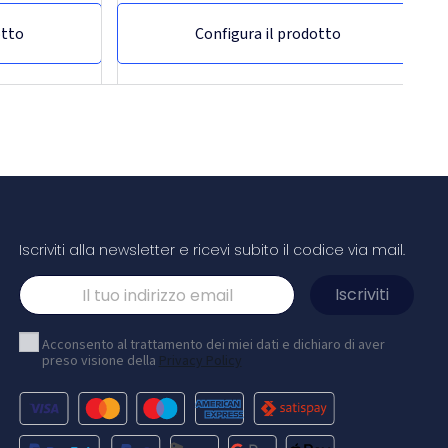
otto
Configura il prodotto
Iscriviti alla newsletter e ricevi subito il codice via mail.
cerniera intera
Acconsento al trattamento dei miei dati e dichiaro di aver
preso visione della
Privacy Policy
diano con collo
ontrasto. Tasca
nistra e zip
 lati e sul petto.