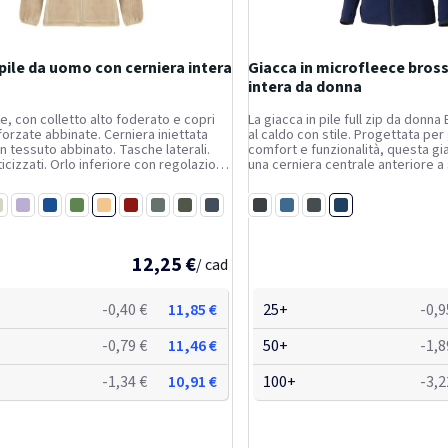
 pile da uomo con cerniera intera
Giacca in microfleece bross
intera da donna
le, con colletto alto foderato e copri
La giacca in pile full zip da donna
forzate abbinate. Cerniera iniettata
al caldo con stile. Progettata per
in tessuto abbinato. Tasche laterali.
comfort e funzionalità, questa gi
ticizzati. Orlo inferiore con regolazioni
una cerniera centrale anteriore a 
erno. Etichetta removibile. Il modello è
consente di indossarla e toglierla
 ed indossa una taglia M.
tasche sono dotate di cerniere pe
Sabbia
Navy
o
ianco
Viola
Blu royal
Verde bottiglia
Granato
Piombo
Verde pino
Blu navy
Nero
Blu
Antracite
12,25 €
/ cad
-0,40 €
11,85 €
25+
-0,9
-0,79 €
11,46 €
50+
-1,8
-1,34 €
10,91 €
100+
-3,2