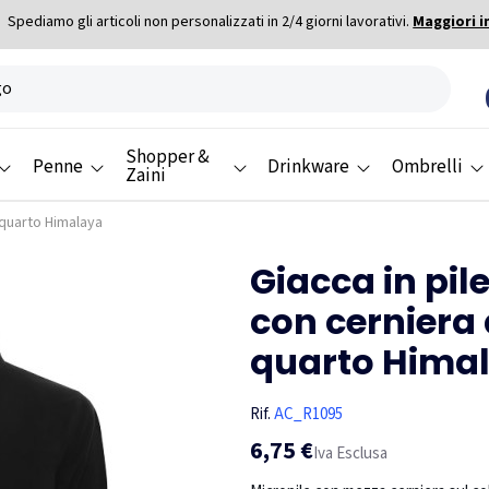
Spediamo gli articoli non personalizzati in 2/4 giorni lavorativi.
Maggiori i
Shopper &
Penne
Drinkware
Ombrelli
Zaini
 quarto Himalaya
Giacca in pi
con cerniera
quarto Hima
Rif.
AC_R1095
6,75 €
Iva Esclusa