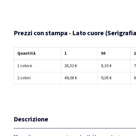
Prezzi con stampa - Lato cuore (Serigrafia
Quantità
1
50
1
1 colore
28,52 €
8,33 €
7
2 colori
49,08 €
9,05 €
8
Descrizione