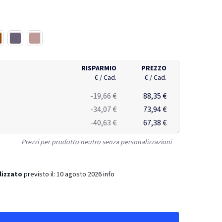
er riprodurre i dischi delicatamente. Con design a forma di
are al Bluetooth e utilizza la funzione di speaker. Velocità:
nclusa.
egno
Lilla
Moka
RISPARMIO
PREZZO
€ / Cad.
€ / Cad.
-19,66 €
88,35 €
-34,07 €
73,94 €
-40,63 €
67,38 €
Prezzi per prodotto neutro senza personalizzazioni
lizzato
previsto il:
10 agosto 2026
info