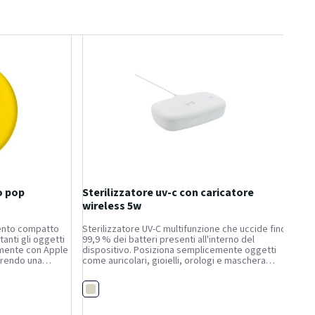
o pop
Sterilizzatore uv-c con caricatore
wireless 5w
mento compatto
Sterilizzatore UV-C multifunzione che uccide fino a
anti gli oggetti
99,9 % dei batteri presenti all'interno del
amente con Apple
dispositivo. Posiziona semplicemente oggetti
frendo una
come auricolari, gioielli, orologi e maschera
spositivi.
facciale all'interno della scatola per sterilizzarli
2 standard
utilizzando la tecnologia UV-C. Puoi scegliere di...
Bianco