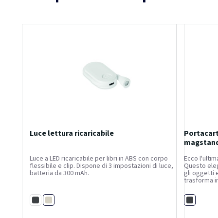
Luce lettura ricaricabile
Portacar
magstand
Luce a LED ricaricabile per libri in ABS con corpo
Ecco l'ultim
flessibile e clip. Dispone di 3 impostazioni di luce,
Questo ele
batteria da 300 mAh.
gli oggetti 
trasforma i
bisogno di u
riciclato RC
Bianco
Nero
Nero
moderno,...