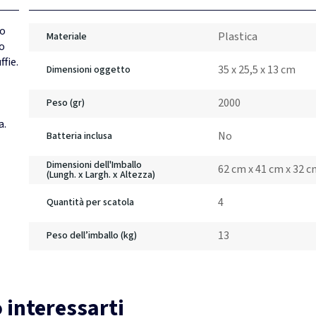
io
Plastica
Materiale
so
ffie.
35 x 25,5 x 13 cm
Dimensioni oggetto
2000
Peso (gr)
a.
No
Batteria inclusa
Dimensioni dell'Imballo
62 cm x 41 cm x 32 
(Lungh. x Largh. x Altezza)
4
Quantità per scatola
13
Peso dell’imballo (kg)
 interessarti