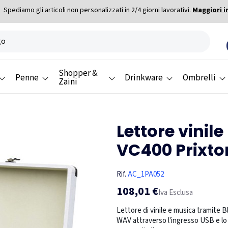
Spediamo gli articoli non personalizzati in 2/4 giorni lavorativi.
Maggiori i
Shopper &
Penne
Drinkware
Ombrelli
Zaini
Lettore vinil
VC400 Prixto
Rif.
AC_1PA052
108,01 €
Iva Esclusa
Lettore di vinile e musica tramite Bl
WAV attraverso l'ingresso USB e lo s