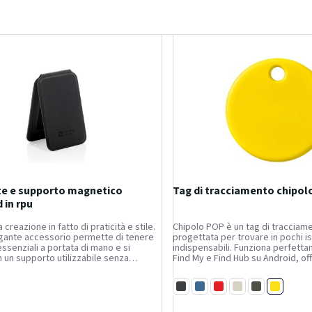
te e supporto magnetico
Tag di tracciamento chipol
 in rpu
a creazione in fatto di praticità e stile.
Chipolo POP è un tag di traccia
gante accessorio permette di tenere
progettata per trovare in pochi ist
essenziali a portata di mano e si
indispensabili. Funziona perfett
n un supporto utilizzabile senza
Find My e Find Hub su Android, of
tilizzare le mani. Realizzato in PU
tracciabilità affidabile su tutti i di
S e progettato per uno stile di vita
Alimentato da una batteria CR203
Giallo
sostituibile,...
Nero
Blu
Rosso
Bianco
Verde