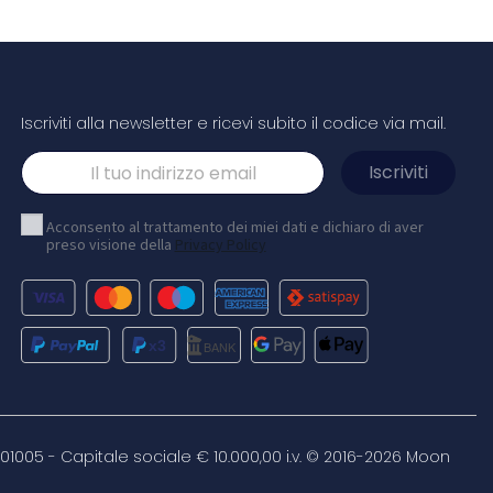
Iscriviti alla newsletter e ricevi subito il codice via mail.
rty star
Palla di vetro a globo led
Acconsento al trattamento dei miei dati e dichiaro di aver
preso visione della
Privacy Policy
erfetto per
Globo di vetro con luce LED (100 lumen) su una
ne, offrendo un
base in legno di gomma. Include un cavo di ricarica
ità wireless e
USB (90 cm). FSC®-certified
teria. Include due
à con un'autonomia
ali,...
Legno
06,33 €
4,42 €
/ cad
/ cad
8 €
81,95 €
200+
-0,14 €
4,28 €
301005 - Capitale sociale € 10.000,00 i.v. © 2016-2026 Moon