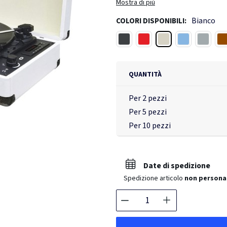
Inclusa una puntina a stilo rubino p
Mostra di più
valigetta. Collega un telefono cellul
Bianco
COLORI DISPONIBILI:
33,3/45/78 giri/min. Testina rubino i
Bianco
Nero
Rosso
Blu chiaro
Grigio
L
QUANTITÀ
Per 2 pezzi
Per 5 pezzi
Per 10 pezzi
Date di spedizione
Spedizione articolo
non persona