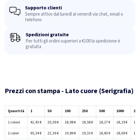
Supporto clienti
Sempre attivo dal lunedì al venerdì via chat, email o
telefono
Spedizioni gratuite
Per tutti gli ordini superiori a €100 la spedizione è
gratuita
Prezzi con stampa - Lato cuore (Serigrafia)
Quantità
1
50
100
250
500
1000
250
1 colore
42,43 €
20,59 €
18,98 €
18,58 €
18,27 €
18,19 €
18,0
2 colori
65,34 €
22,36 €
19,89 €
19,33 €
18,83 €
18,69 €
18,4