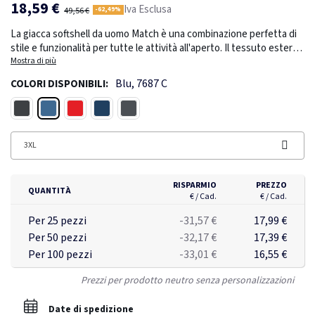
18,59 €
Iva Esclusa
49,56 €
-62,49%
La giacca softshell da uomo Match è una combinazione perfetta di
stile e funzionalità per tutte le attività all'aperto. Il tessuto esterno
è realizzato in poliestere da 360 g/m² misto a elastan. La struttura a
Mostra di più
tre strati in jersey, TPU e pile garantisce flessibilità e calore,
Blu, 7687 C
COLORI DISPONIBILI:
perfetti per le diverse condizioni atmosferiche. Con
un'impermeabilità da 3000 mm e una traspirabilità di 3000 g/m², offre
Blu
Nero
Rosso
Navy
Grigio tempesta
una protezione affidabile dalla pioggia leggera e garantisce
traspirazione durante le attività. L'orlo posteriore sceso aggiunge
ulteriore copertura e protezione. La coulisse elastica con chiusura
3XL
a cordoncino regolabile permette di personalizzare la vestibilità per
un maggiore comfort. Abbraccia stile e funzionalità con la giacca
RISPARMIO
PREZZO
softshell Match.
QUANTITÀ
€ / Cad.
€ / Cad.
Per 25 pezzi
-31,57 €
17,99 €
Per 50 pezzi
-32,17 €
17,39 €
Per 100 pezzi
-33,01 €
16,55 €
Prezzi per prodotto neutro senza personalizzazioni
Date di spedizione