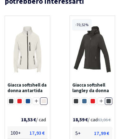
potrebbero interessarti
-70,52%
Giacca softshell da
Giacca softshell
donna antartida
langley da donna
Bianco perla
Antracite
Nero
Rosso
Blu royal
Nero
Blu
Rosso
Blu navy
Navy
Verde foresta
Grigio acciao
Blu hale
18,53 €
/ cad
18,59 €
/ cad
63,06 €
100+
17,93 €
5+
17,99 €