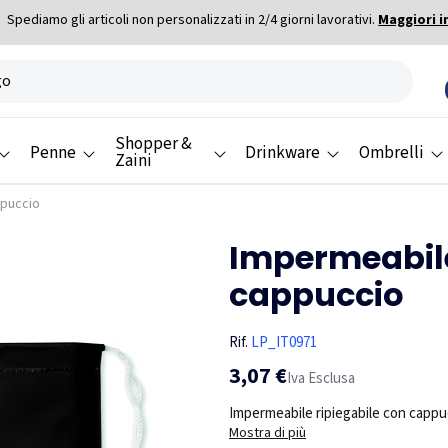
Spediamo gli articoli non personalizzati in 2/4 giorni lavorativi.
Maggiori i
Shopper &
Penne
Drinkware
Ombrelli
Zaini
ppuccio
Impermeabil
cappuccio
Rif.
LP_IT0971
3,07 €
Iva Esclusa
Impermeabile ripiegabile con cappucc
Mostra di più