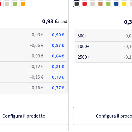
travolti da un temporale durante u
Nero
osso
Bianco
Lime
Arancio
all'aperto. Il poncho da...
Rosso
Bianco
Arancione
Lime
Blu royal
Giallo
0,93 €
0,3
/ cad
-0,03 €
0,90 €
500+
-0,0
-0,06 €
0,87 €
1000+
-0,1
-0,09 €
0,84 €
2500+
-0,1
-0,12 €
0,81 €
-0,15 €
0,78 €
-0,16 €
0,77 €
Configura il prodotto
Configura il prod