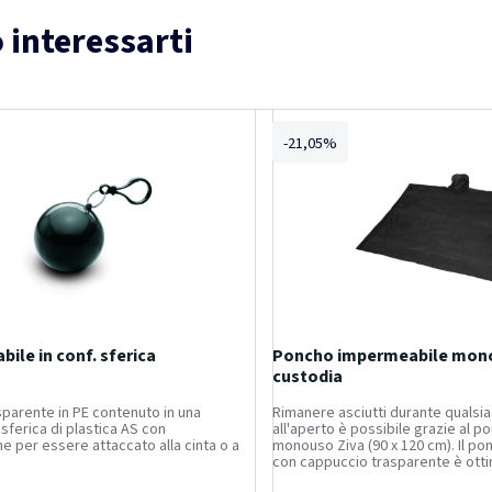
 interessarti
-21,05%
ile in conf. sferica
Poncho impermeabile mono
custodia
parente in PE contenuto in una
Rimanere asciutti durante qualsia
sferica di plastica AS con
all'aperto è possibile grazie al p
 per essere attaccato alla cinta o a
monouso Ziva (90 x 120 cm). Il po
con cappuccio trasparente è ott
come poncho d'emergenza quand