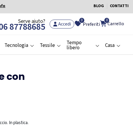
nfo
BLOG
CONTATTI
0
Serve aiuto?
0
Carrello
06 87788685
Accedi
Preferiti
Tempo
Tecnologia
Tessile
Casa
libero
e con
io. In plastica.