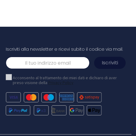
Iscriviti alla newsletter e ricevi subito il codice via mail.
inga tolo in
Ombrello presley in rpet. 23"", pieghevole
con chiusura reversibile
Acconsento al trattamento dei miei dati e dichiaro di aver
preso visione della
Privacy Policy
to con due
pugna e l'altro a
atico e versatile,
na. Ha un'ottima
ciuga
in cotone e al
Bianco
Nero
Grigio scuro
Blu navy
31,54 €
16,54 €
/ cad
/ cad