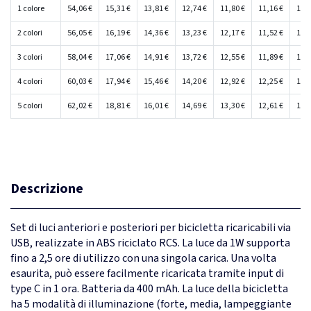
1 colore
54,06 €
15,31 €
13,81 €
12,74 €
11,80 €
11,16 €
10,4
2 colori
56,05 €
16,19 €
14,36 €
13,23 €
12,17 €
11,52 €
10,8
3 colori
58,04 €
17,06 €
14,91 €
13,72 €
12,55 €
11,89 €
11,1
4 colori
60,03 €
17,94 €
15,46 €
14,20 €
12,92 €
12,25 €
11,5
5 colori
62,02 €
18,81 €
16,01 €
14,69 €
13,30 €
12,61 €
11,8
Descrizione
Set di luci anteriori e posteriori per bicicletta ricaricabili via
USB, realizzate in ABS riciclato RCS. La luce da 1W supporta
fino a 2,5 ore di utilizzo con una singola carica. Una volta
esaurita, può essere facilmente ricaricata tramite input di
type C in 1 ora. Batteria da 400 mAh. La luce della bicicletta
ha 5 modalità di illuminazione (forte, media, lampeggiante