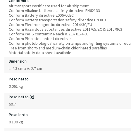
Conformità
Air transport certificate used for air shipment
Conform Alkaline batteries safety directive EN62133
Conform Battery directive 2006/66EC
Conform Battery transportation safety directive UN38.3
Conform Electromagmetic directive 2014/30/EU
Conform Hazardous substances directive 2011/65/EC & 2015/863
Conform PAHS content in Reach & ZEK 01-4-08
Conform Phtalate content directive
Conform photobiological safety on lamps and lighting systems direct
Free from short- and medium-chain chlorinated paraffins
Material safety data sheet available
Dimensioni
L: 4.3 cm x A: 2.7 cm
Peso netto
0.061 kg
Peso netto (g)
60.7
Peso lordo
0.130 kg