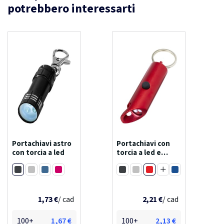
potrebbero interessarti
Portachiavi astro
Portachiavi con
con torcia a led
torcia a led e
apribottiglie in
Nero
Rosso
alluminio riciclato
Argento
Blu
Magenta
Nero
Argento
Blu royal
ipx flare
Verde
1,73 €
/ cad
2,21 €
/ cad
100+
1,67 €
100+
2,13 €