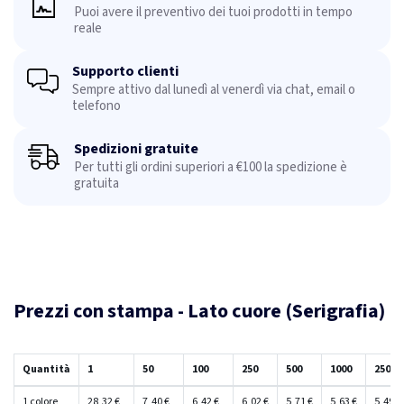
Puoi avere il preventivo dei tuoi prodotti in tempo
reale
Supporto clienti
Sempre attivo dal lunedì al venerdì via chat, email o
telefono
Spedizioni gratuite
Per tutti gli ordini superiori a €100 la spedizione è
gratuita
Prezzi con stampa - Lato cuore (Serigrafia)
Quantità
1
50
100
250
500
1000
2500
1 colore
28,32 €
7,40 €
6,42 €
6,02 €
5,71 €
5,63 €
5,49 €