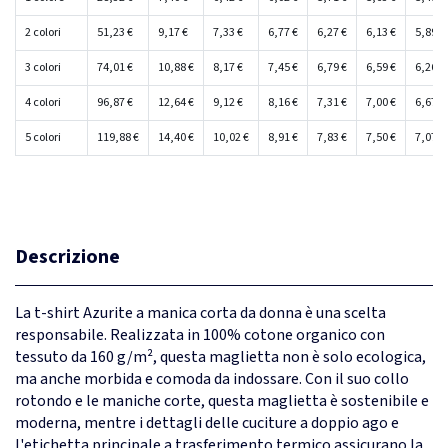
2 colori
51,23 €
9,17 €
7,33 €
6,77 €
6,27 €
6,13 €
5,89 €
3 colori
74,01 €
10,88 €
8,17 €
7,45 €
6,79 €
6,59 €
6,26 €
4 colori
96,87 €
12,64 €
9,12 €
8,16 €
7,31 €
7,00 €
6,67 €
5 colori
119,88 €
14,40 €
10,02 €
8,91 €
7,83 €
7,50 €
7,07 €
Descrizione
La t-shirt Azurite a manica corta da donna è una scelta
responsabile. Realizzata in 100% cotone organico con
tessuto da 160 g/m², questa maglietta non è solo ecologica,
ma anche morbida e comoda da indossare. Con il suo collo
rotondo e le maniche corte, questa maglietta è sostenibile e
moderna, mentre i dettagli delle cuciture a doppio ago e
l'etichetta principale a trasferimento termico assicurano la