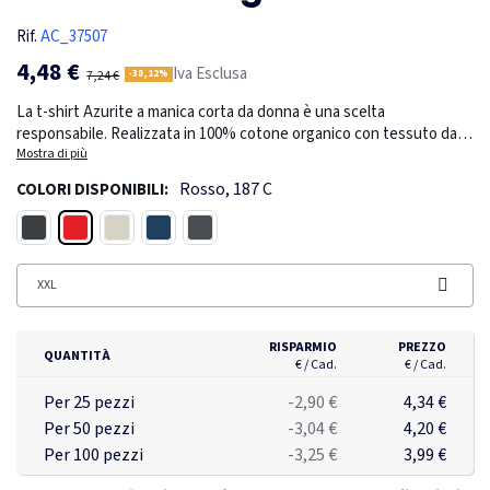
Rif.
AC_37507
4,48 €
Iva Esclusa
7,24 €
-38,12%
La t-shirt Azurite a manica corta da donna è una scelta
responsabile. Realizzata in 100% cotone organico con tessuto da
160 g/m², questa maglietta non è solo ecologica, ma anche morbida
Mostra di più
e comoda da indossare. Con il suo collo rotondo e le maniche corte,
Rosso, 187 C
COLORI DISPONIBILI:
questa maglietta è sostenibile e moderna, mentre i dettagli delle
cuciture a doppio ago e l'etichetta principale a trasferimento
Rosso
Nero
Bianco
Navy
Grigio tempesta
termico assicurano la durata e il comfort senza etichette.
XXL
RISPARMIO
PREZZO
QUANTITÀ
€ / Cad.
€ / Cad.
Per 25 pezzi
-2,90 €
4,34 €
Per 50 pezzi
-3,04 €
4,20 €
Per 100 pezzi
-3,25 €
3,99 €