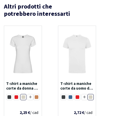
Altri prodotti che
potrebbero interessarti
T-shirt a maniche
T-shirt a maniche
corte da donna da
corte da uomo da
155 g/m² jamaica
165 g/m² dogo
Bianco
Bianco
premium
Nero
Rosso
Arancione
Nero
Blu
Rosso
Viola
Blu royal
Giallo
Verde bottiglia
Arancione
Viola
Giallo
Verde militare
Bordeaux
Rosa chiaro
2,25 €
Blu cielo
Turchese
/ cad
Verde bottiglia
Blu oceano
2,72 €
Rosa chiaro
Sabbia
/ cad