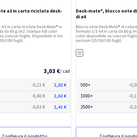
te a3 in carta riciclata desk-
Desk-mate®, blocco note di
di a4
A3 in carta riciclata Desk-Mate® in
Blocco note Desk-Mate® di colore
ata da 80 g/m2. Stampa full color
formato 1/3 A4 in carta da 80 g/m
su ciascun foglio. Disponibile in tre
color disponibile su ciascun foglio
50/100 fogli).
versioni (25/50/100 fogli).
Bianco
3,03 €
/ cad
-0,21 €
2,82 €
500+
-0,0
-0,40 €
2,63 €
1000+
-0,1
-0,62 €
2,41 €
2500+
-0,1
Configura il prodotto
Configura il prod