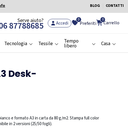
nfo
BLOG
CONTATTI
0
Serve aiuto?
0
Carrello
06 87788685
Accedi
Preferiti
Tempo
Tecnologia
Tessile
Casa
libero
A3 Desk-
anco e formato A3 in carta da 80 g/m2. Stampa full color
bile in 2 versioni (25/50 fogli).