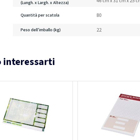
46 cm x 31 cm x 25 
(Lungh. x Largh. x Altezza)
80
Quantità per scatola
22
Peso dell’imballo (kg)
 interessarti