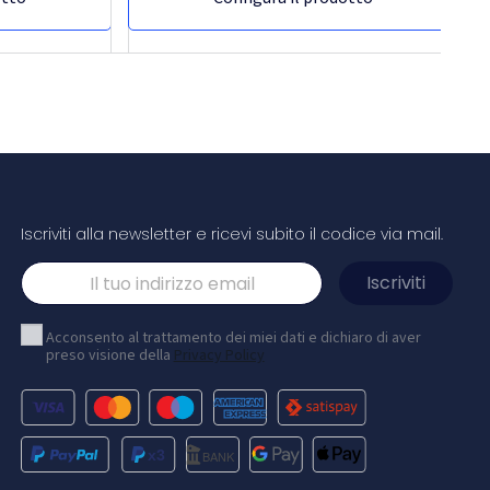
Iscriviti alla newsletter e ricevi subito il codice via mail.
Blocco note a4 in carta riciclata desk-
mate®
Acconsento al trattamento dei miei dati e dichiaro di aver
preso visione della
Privacy Policy
 bianco e
Blocco note A4 in carta riciclata Desk-Mate® in
Include 50 fogli
carta riciclata da 80 g/m2. Stampa full color
olor disponibile
disponibile su ciascun foglio. Disponibile in tre
 versioni
formati (25/50/100 fogli).
Bianco