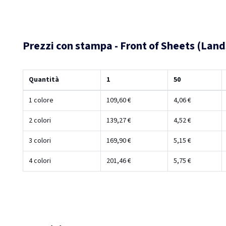
Prezzi con stampa - Front of Sheets (Lan
Quantità
1
50
1 colore
109,60 €
4,06 €
2 colori
139,27 €
4,52 €
3 colori
169,90 €
5,15 €
4 colori
201,46 €
5,75 €