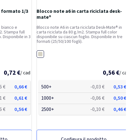
 formato 1/3
Blocco note a6 in carta riciclata desk-
mate®
 bianco e
Blocco note A6 in carta riciclata Desk-Mate® in
2. Stampa full
carta riciclata da 80 g/m2. Stampa full color
. Disponibile in 3
disponibile su ciascun foglio. Disponibile in tre
formati (25/50/100 fogli).
Bianco
0,72 €
0,56 €
/ cad
/ cad
6 €
0,66 €
500+
-0,03 €
0,53 €
1 €
0,61 €
1000+
-0,06 €
0,50 €
6 €
0,56 €
2500+
-0,10 €
0,46 €
otto
Configura il prodotto