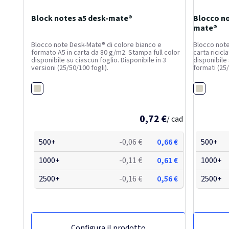
Block notes a5 desk-mate®
Blocco no
mate®
Blocco note Desk-Mate® di colore bianco e
Blocco note 
formato A5 in carta da 80 g/m2. Stampa full color
carta ricicl
disponibile su ciascun foglio. Disponibile in 3
disponibile 
versioni (25/50/100 fogli).
formati (25/
Bianco
Bianco
0,72 €
/ cad
500+
-0,06 €
0,66 €
500+
1000+
-0,11 €
0,61 €
1000+
2500+
-0,16 €
0,56 €
2500+
Configura il prodotto