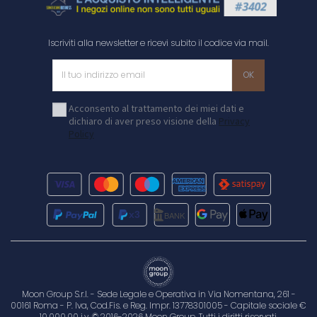
Iscriviti alla newsletter e ricevi subito il codice via mail.
Acconsento al trattamento dei miei dati e
dichiaro di aver preso visione della
Privacy
Policy
Moon Group S.r.l. - Sede Legale e Operativa in Via Nomentana, 261 -
00161 Roma - P. Iva, Cod.Fis. e Reg. Impr. 13778301005 - Capitale sociale €
10.000,00 i.v. © 2016-2026 Moon Group. Tutti i diritti riservati.