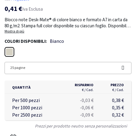
0,41 €
Iva Esclusa
Blocco note Desk-Mate® di colore bianco e formato A7 in carta da
80 g/m2. Stampa full color disponibile su ciascun foglio. Disponibile
in 3 versioni (25/50/100 fogli).
Mostra di più
Bianco
COLORI DISPONIBILI:
Bianco
25 pagine
RISPARMIO
PREZZO
QUANTITÀ
€ / Cad.
€ / Cad.
Per 500 pezzi
-0,03 €
0,38 €
Per 1000 pezzi
-0,06 €
0,35 €
Per 2500 pezzi
-0,09 €
0,32 €
Prezzi per prodotto neutro senza personalizzazioni