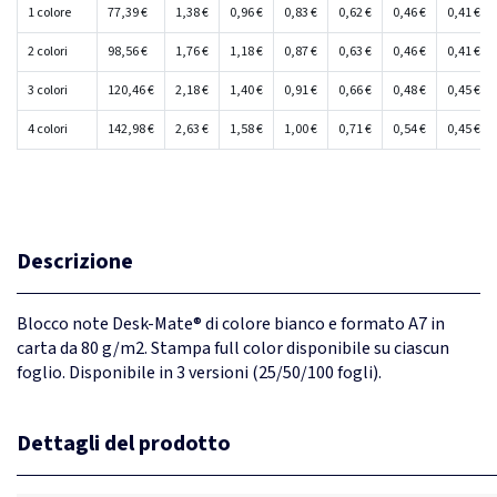
1 colore
77,39 €
1,38 €
0,96 €
0,83 €
0,62 €
0,46 €
0,41 €
2 colori
98,56 €
1,76 €
1,18 €
0,87 €
0,63 €
0,46 €
0,41 €
3 colori
120,46 €
2,18 €
1,40 €
0,91 €
0,66 €
0,48 €
0,45 €
4 colori
142,98 €
2,63 €
1,58 €
1,00 €
0,71 €
0,54 €
0,45 €
Descrizione
Blocco note Desk-Mate® di colore bianco e formato A7 in
carta da 80 g/m2. Stampa full color disponibile su ciascun
foglio. Disponibile in 3 versioni (25/50/100 fogli).
Dettagli del prodotto