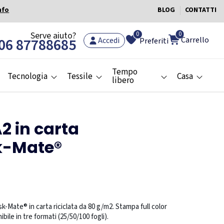
nfo
BLOG
CONTATTI
0
Serve aiuto?
0
Carrello
06 87788685
Accedi
Preferiti
Tempo
Tecnologia
Tessile
Casa
libero
2 in carta
sk-Mate®
sk-Mate® in carta riciclata da 80 g/m2. Stampa full color
bile in tre formati (25/50/100 fogli).