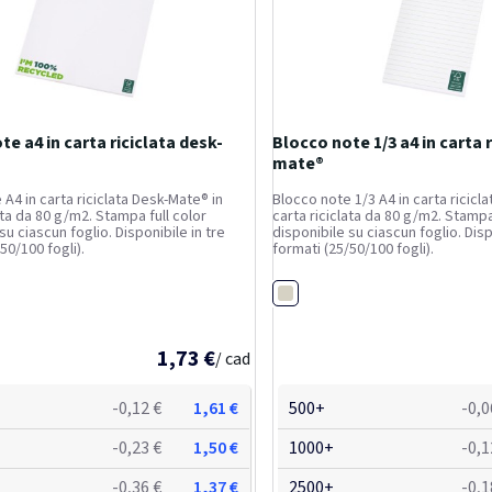
te a4 in carta riciclata desk-
Blocco note 1/3 a4 in carta r
mate®
A4 in carta riciclata Desk-Mate® in
Blocco note 1/3 A4 in carta ricicl
ata da 80 g/m2. Stampa full color
carta riciclata da 80 g/m2. Stampa
su ciascun foglio. Disponibile in tre
disponibile su ciascun foglio. Disp
50/100 fogli).
formati (25/50/100 fogli).
Bianco
1,73 €
/ cad
-0,12 €
1,61 €
500+
-0,0
-0,23 €
1,50 €
1000+
-0,1
-0,36 €
1,37 €
2500+
-0,1