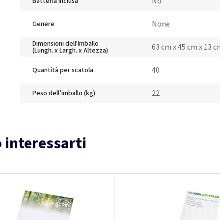
No
Batteria inclusa
None
Genere
Dimensioni dell'Imballo
63 cm x 45 cm x 13 
(Lungh. x Largh. x Altezza)
40
Quantità per scatola
22
Peso dell’imballo (kg)
 interessarti