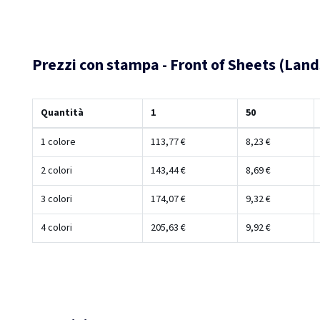
Prezzi con stampa - Front of Sheets (Lan
Quantità
1
50
1 colore
113,77 €
8,23 €
2 colori
143,44 €
8,69 €
3 colori
174,07 €
9,32 €
4 colori
205,63 €
9,92 €