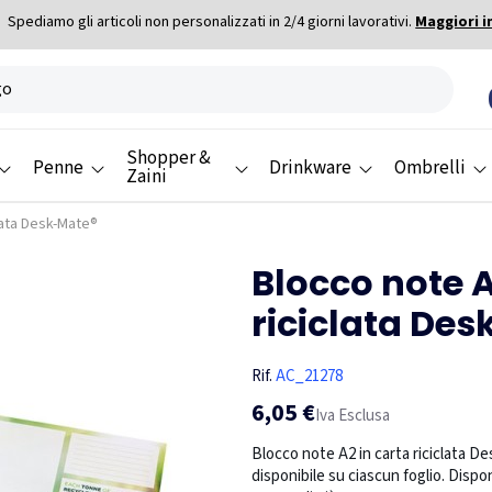
Spediamo gli articoli non personalizzati in 2/4 giorni lavorativi.
Maggiori i
Shopper &
Penne
Drinkware
Ombrelli
Zaini
clata Desk-Mate®
Blocco note A
riciclata De
Rif.
AC_21278
6,05 €
Iva Esclusa
Blocco note A2 in carta riciclata De
disponibile su ciascun foglio. Disponi