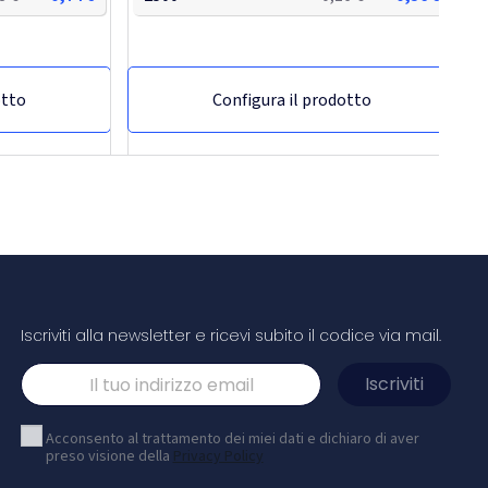
otto
Configura il prodotto
Iscriviti alla newsletter e ricevi subito il codice via mail.
Block notes a3 desk-mate®
Acconsento al trattamento dei miei dati e dichiaro di aver
preso visione della
Privacy Policy
 bianco e
Blocco note Desk-Mate® di colore bianco e
tampa full color
formato A3 in carta da 80 g/m2. Stampa full color