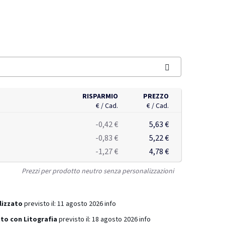
RISPARMIO
PREZZO
€ / Cad.
€ / Cad.
-0,42 €
5,63 €
-0,83 €
5,22 €
-1,27 €
4,78 €
Prezzi per prodotto neutro senza personalizzazioni
lizzato
previsto il:
11 agosto 2026
info
to con Litografia
previsto il:
18 agosto 2026
info