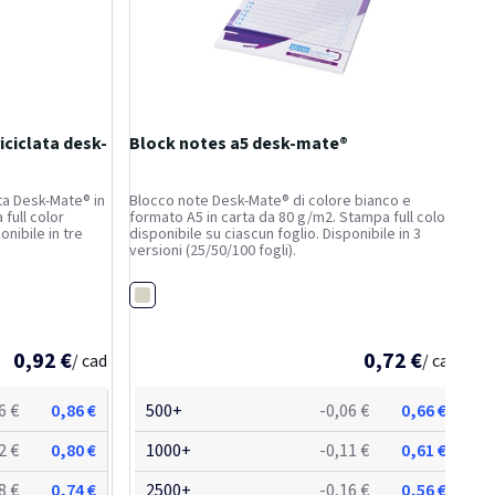
iciclata desk-
Block notes a5 desk-mate®
ata Desk-Mate® in
Blocco note Desk-Mate® di colore bianco e
 full color
formato A5 in carta da 80 g/m2. Stampa full color
onibile in tre
disponibile su ciascun foglio. Disponibile in 3
versioni (25/50/100 fogli).
Bianco
0,92 €
0,72 €
/ cad
/ cad
6 €
0,86 €
500+
-0,06 €
0,66 €
2 €
0,80 €
1000+
-0,11 €
0,61 €
8 €
0,74 €
2500+
-0,16 €
0,56 €