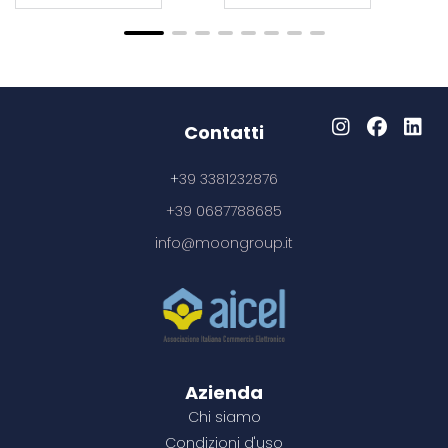
-41,12%
Contatti
+
39 3381232876
+39 0687788685
Occhiali da sole
Occhiali da sole in
Occhiali da sole
Occhiali da sole
Occhiali da sole
Occhiali da sole in
Pulisci occhiali in
Occhiali da sole in
info@moongroup.it
con lenti spe
plastica riciclata
taiyō con lenti
sun ray in rpet
kafo
bamboo
rpet
pp riciclato grs e
sun ray
polarizzate a
sughero
Legno
Blu
Bianco
Bianco
Marrone caffè / Nero
Bianco
Nero
Giallo
specchio in
Nero
Nero
Nero
Rosso
Rosso
Rosso
Blu royal
Trasparente
Arancione
Blu
Argento lucido
rpet/bambù con
Arancio
Blu royal
Giallo
confezione...
10,72 €
0,84 €
1,40 €
1,07 €
/ cad
/ cad
/ cad
/ cad
2,58 €
0,13 €
2,11 €
/ cad
/ cad
/ cad
2,62 €
/ cad
4,45 €
200+
100+
50+
100+
10,37 €
0,81 €
1,35 €
1,04 €
200+
200+
100+
2,49 €
0,12 €
2,04 €
100+
2,54 €
Azienda
Chi siamo
300+
250+
100+
250+
10,02 €
0,79 €
1,31 €
1,01 €
300+
300+
250+
2,41 €
0,12 €
1,97 €
250+
2,46 €
Condizioni d'uso