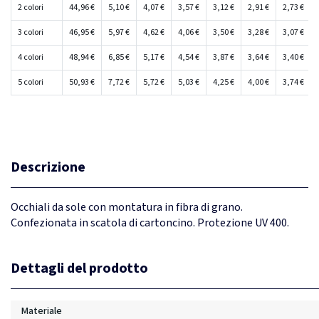
2 colori
44,96 €
5,10 €
4,07 €
3,57 €
3,12 €
2,91 €
2,73 €
3 colori
46,95 €
5,97 €
4,62 €
4,06 €
3,50 €
3,28 €
3,07 €
4 colori
48,94 €
6,85 €
5,17 €
4,54 €
3,87 €
3,64 €
3,40 €
5 colori
50,93 €
7,72 €
5,72 €
5,03 €
4,25 €
4,00 €
3,74 €
Descrizione
Occhiali da sole con montatura in fibra di grano.
Confezionata in scatola di cartoncino. Protezione UV 400.
Dettagli del prodotto
Materiale