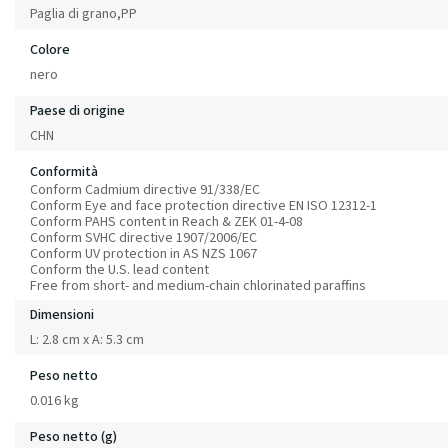
Paglia di grano,PP
Colore
nero
Paese di origine
CHN
Conformità
Conform Cadmium directive 91/338/EC
Conform Eye and face protection directive EN ISO 12312-1
Conform PAHS content in Reach & ZEK 01-4-08
Conform SVHC directive 1907/2006/EC
Conform UV protection in AS NZS 1067
Conform the U.S. lead content
Free from short- and medium-chain chlorinated paraffins
Dimensioni
L: 2.8 cm x A: 5.3 cm
Peso netto
0.016 kg
Peso netto (g)