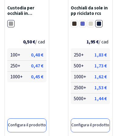
Custodia per
Occhiali da sole in
occhiali in
pp riciclato rcs
materiale riciclato
Grigio intermedio
Blu navy
certificato grs
Nero
Blu
Bianco
felta
0,50 €
/ cad
1,95 €
/ cad
100+
0,48 €
250+
1,83 €
250+
0,47 €
500+
1,73 €
1000+
0,45 €
1000+
1,62 €
2500+
1,53 €
5000+
1,44 €
Configura il prodotto
Configura il prodotto