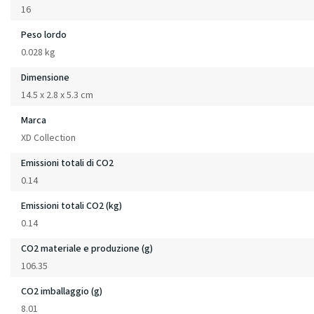
16
Peso lordo
0.028 kg
Dimensione
14.5 x 2.8 x 5.3 cm
Marca
XD Collection
Emissioni totali di CO2
0.14
Emissioni totali CO2 (kg)
0.14
CO2 materiale e produzione (g)
106.35
CO2 imballaggio (g)
8.01