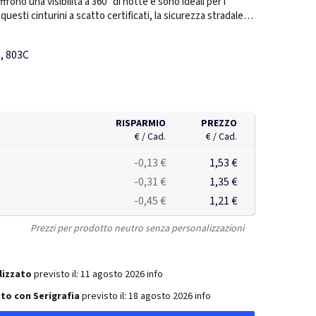
ffrono una visibilità a 360° di notte e sono ideali per i
uesti cinturini a scatto certificati, la sicurezza stradale
uo marchio. Un cinturino a scatto è un catarifrangente di
ppata appositamente e saldata all'interno. Con un colpo
o, 803C
o al braccio o alla caviglia. Disponibile in varie dimensioni
 una pellicola catarifrangente fluorescente RFX™ morbida,
stati testati in conformità con la normativa SVHC
REACH candidate list relativa alle sostanze
ivi di ftalati. I cinturini a scatto sono testati e
RISPARMIO
PREZZO
rma EN 17353 Tipo B 2. Forniti con foglietto illustrativo.
€ / Cad.
€ / Cad.
-0,13 €
1,53 €
-0,31 €
1,35 €
-0,45 €
1,21 €
Prezzi per prodotto neutro senza personalizzazioni
lizzato
previsto il:
11 agosto 2026
info
to con Serigrafia
previsto il:
18 agosto 2026
info