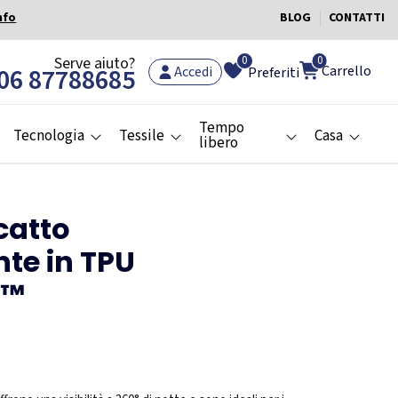
nfo
BLOG
CONTATTI
0
Serve aiuto?
0
Carrello
06 87788685
Accedi
Preferiti
Tempo
Tecnologia
Tessile
Casa
libero
catto
nte in TPU
X™