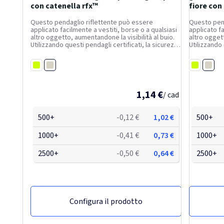
con catenella rfx™
fiore con
Questo pendaglio riflettente può essere
Questo pend
applicato facilmente a vestiti, borse o a qualsiasi
applicato fa
altro oggetto, aumentandone la visibilità al buio.
altro oggett
Utilizzando questi pendagli certificati, la sicurezza
Utilizzando 
stradale diventerà un tratto distintivo del tuo
stradale div
marchio. Sono forniti con un cordoncino bianco ed
marchio. So
Bianco
Bianc
un...
Giallo fluo
un...
Giallo fluo
1,14 €
/ cad
500+
-0,12 €
1,02 €
500+
1000+
-0,41 €
0,73 €
1000+
2500+
-0,50 €
0,64 €
2500+
Configura il prodotto