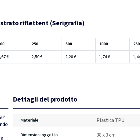
strato riflettent (Serigrafia)
00
250
500
1000
250
,67 €
2,50 €
2,28 €
1,74 €
1,4
Dettagli del prodotto
60°
Plastica TPU
Materiale
ando
38 x 3 cm
Dimensioni oggetto
 a