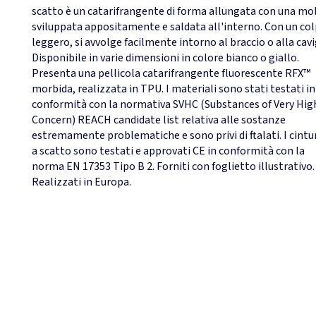
scatto è un catarifrangente di forma allungata con una mo
sviluppata appositamente e saldata all'interno. Con un co
leggero, si avvolge facilmente intorno al braccio o alla cavi
Disponibile in varie dimensioni in colore bianco o giallo.
Presenta una pellicola catarifrangente fluorescente RFX™
morbida, realizzata in TPU. I materiali sono stati testati in
conformità con la normativa SVHC (Substances of Very Hig
Concern) REACH candidate list relativa alle sostanze
estremamente problematiche e sono privi di ftalati. I cintur
a scatto sono testati e approvati CE in conformità con la
norma EN 17353 Tipo B 2. Forniti con foglietto illustrativo.
Realizzati in Europa.