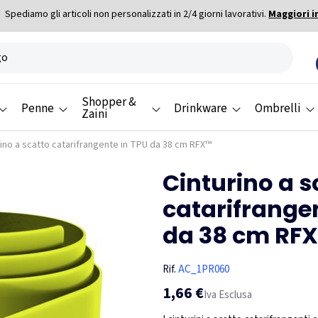
Spediamo gli articoli non personalizzati in 2/4 giorni lavorativi.
Maggiori i
Shopper &
Penne
Drinkware
Ombrelli
Zaini
rino a scatto catarifrangente in TPU da 38 cm RFX™
Cinturino a s
catarifrange
da 38 cm RF
Rif.
AC_1PR060
1,66 €
Iva Esclusa