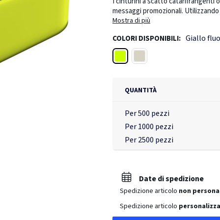
I cinturini a scatto catarifrangenti o
messaggi promozionali. Utilizzando q
diventerà un tratto distintivo del t
Mostra di più
forma allungata con una molla svilu
Giallo flu
COLORI DISPONIBILI:
leggero, si avvolge facilmente intorn
in colore bianco o giallo. Presenta
Giallo fluo
Bianco
realizzata in TPU. I materiali sono 
(Substances of Very High Concern) 
estremamente problematiche e sono pr
approvati CE in conformità con la no
QUANTITÀ
Realizzati in Europa.
Per 500 pezzi
Per 1000 pezzi
Per 2500 pezzi
Date di spedizione
Spedizione articolo
non persona
Spedizione articolo
personalizza