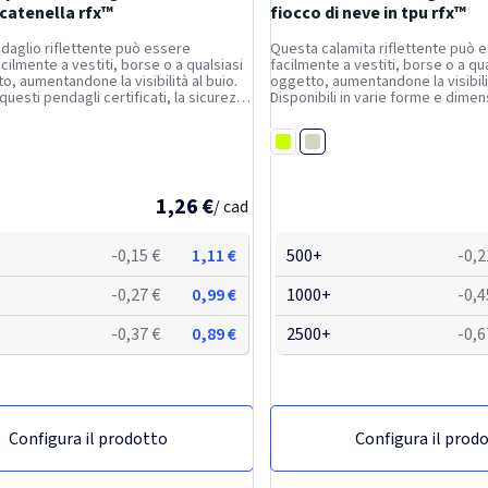
 catenella rfx™
fiocco di neve in tpu rfx™
aglio riflettente può essere
Questa calamita riflettente può 
cilmente a vestiti, borse o a qualsiasi
facilmente a vestiti, borse o a qua
o, aumentandone la visibilità al buio.
oggetto, aumentandone la visibilit
questi pendagli certificati, la sicurezza
Disponibili in varie forme e dimens
enterà un tratto distintivo del tuo
bianco o giallo. Presentano una pe
no forniti con un cordoncino bianco ed
catarifrangente fluorescente RF
o
Bianco
realizzata in PVC...
Giallo fluo
1,26 €
/ cad
-0,15 €
1,11 €
500+
-0,2
-0,27 €
0,99 €
1000+
-0,4
-0,37 €
0,89 €
2500+
-0,6
Configura il prodotto
Configura il prod