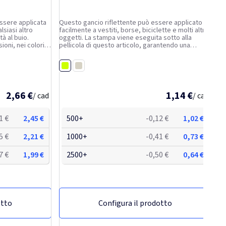
essere applicata
Questo gancio riflettente può essere applicato
lsiasi altro
facilmente a vestiti, borse, biciclette e molti altri
à al buio.
oggetti. La stampa viene eseguita sotto alla
ioni, nei colori
pellicola di questo articolo, garantendo una
llicola
superficie riflettente con un fattore di efficienza
X™ morbida,
del 100%. Conservare in luogo pulito e asciutto.
Giallo fluo
Non...
Bianco
2,66 €
1,14 €
/ cad
/ cad
1 €
2,45 €
500+
-0,12 €
1,02 €
5 €
2,21 €
1000+
-0,41 €
0,73 €
7 €
1,99 €
2500+
-0,50 €
0,64 €
otto
Configura il prodotto