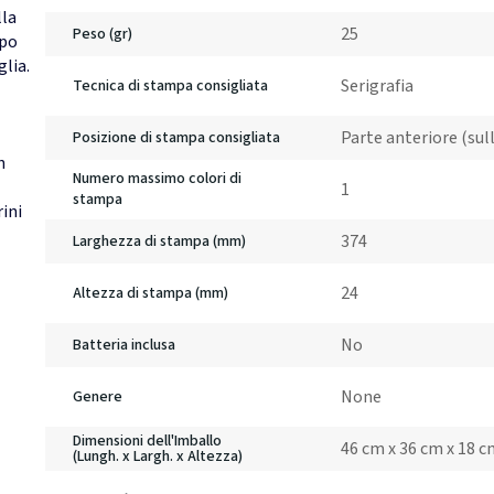
lla
25
Peso (gr)
lpo
glia.
Serigrafia
Tecnica di stampa consigliata
Parte anteriore (sul
Posizione di stampa consigliata
h
Numero massimo colori di
1
stampa
ini
374
Larghezza di stampa (mm)
24
Altezza di stampa (mm)
No
Batteria inclusa
None
Genere
Dimensioni dell'Imballo
46 cm x 36 cm x 18 
(Lungh. x Largh. x Altezza)