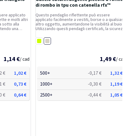
di rombo in tpu con catenella rfx™
sere applicato
Questo pendaglio riflettente può essere
tte e molti altri
applicato facilmente a vestiti, borse o a qualsiasi
 sotto alla
altro oggetto, aumentandone la visibilità al buio.
antendo una
Utilizzando questi pendagli certificati, la sicurezza
re di efficienza
stradale diventerà un tratto distintivo del tuo
ito e asciutto.
marchio. Sono forniti con un cordoncino bianco ed
Bianco
un...
Giallo fluo
1,14 €
1,49 €
/ cad
/ cad
2 €
1,02 €
500+
-0,17 €
1,32 €
1 €
0,73 €
1000+
-0,30 €
1,19 €
0 €
0,64 €
2500+
-0,44 €
1,05 €