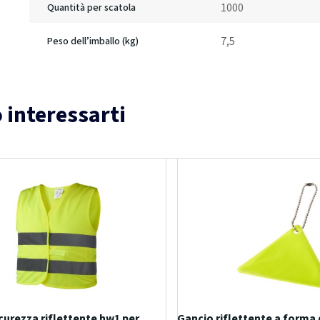
1000
Quantità per scatola
7,5
Peso dell’imballo (kg)
 interessarti
icurezza riflettente hw1 per
Gancio riflettente a forma 