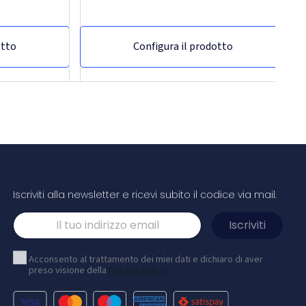
otto
Configura il prodotto
Iscriviti alla newsletter e ricevi subito il codice via mail.
a di gilet
Gancio catarifrangente per badge in pvc
con catenella rfx™
Acconsento al trattamento dei miei dati e dichiaro di aver
preso visione della
Privacy Policy
ò essere
Questo pendaglio riflettente può essere
rse o a qualsiasi
applicato facilmente a vestiti, borse o a qualsiasi
ibilità al buio.
altro oggetto, aumentandone la visibilità al buio.
cati, la sicurezza
Utilizzando questi pendagli certificati, la sicurezza