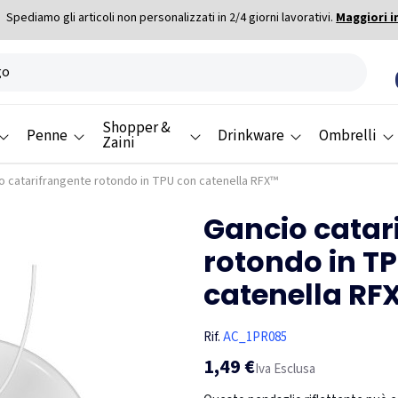
Spediamo gli articoli non personalizzati in 2/4 giorni lavorativi.
Maggiori i
Shopper &
Penne
Drinkware
Ombrelli
Zaini
o catarifrangente rotondo in TPU con catenella RFX™
Gancio catar
rotondo in T
catenella RF
Rif.
AC_1PR085
1,49 €
Iva Esclusa