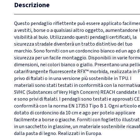
Descrizione
Questo pendaglio riflettente può essere applicato facilme
a vestiti, borse o a qualsiasi altro oggetto, aumentandone 
visibilità al buio. Utilizzando questi pendagli certificati, la
sicurezza stradale diventerà un tratto distintivo del tuo
marchio. Sono forniti con un cordoncino bianco ed un ago d
sicurezza per un facile montaggio. Disponibili in varie form
dimensioni, nei colori bianco o giallo. Presentano una pelli
catarifrangente fluorescente RFX™ morbida, realizzata in 
privo di ftalati o in una versione più sostenibile in TPU. I
materiali sono stati testati in conformità con la normativ
SVHC (Substances of Very High Concern) REACH candidate l
e sono privi di ftalati. I pendagli sono testati e approvati CE
conformità con la norma EN 17353 Tipo B 1. Ogni articolo 
dotato di cordoncino da 10 cm e ago per potelo applicare
facilmente a borse o giacche. Forniti con foglietto illustrat
in un sacchetto in glassine, un materiale sostenibile ricava
dalla pasta di legno. Realizzati in Europa.