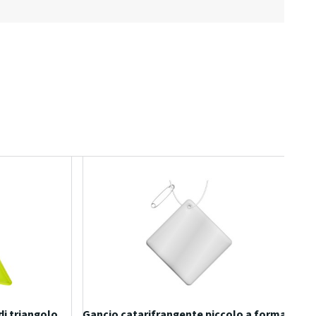
di triangolo
Gancio catarifrangente piccolo a forma