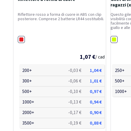
ragazzi (
Riflettore rosso a forma di cuore in ABS con clip
Questo gile
posteriore. Comprese 2 batterie LR44 sostituibili.
visibilità c
facilmente i
giallo e alle
ricoperto di
sarai chiar
Rosso
Giallo fluo
1,07 €
/ cad
200+
-0,03 €
1,04 €
250+
300+
-0,06 €
1,01 €
500+
500+
-0,10 €
0,97 €
1000+
1000+
-0,13 €
0,94 €
2000+
-0,17 €
0,90 €
3500+
-0,19 €
0,88 €