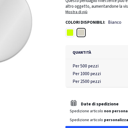
Questo pendaglio riflettente può es
altro oggetto, aumentandone la visibi
sicurezza stradale diventerà un trat
Mostra di più
cordoncino bianco ed un ago di sicur
Bianco
COLORI DISPONIBILI:
dimensioni, nei colori bianco o gial
RFX™ morbida, realizzata in PVC privo
Bianco
Giallo fluo
materiali sono stati testati in con
Concern) REACH candidate list e sono
conformità con la norma EN 17353 Ti
ago per potelo applicare facilmente 
QUANTITÀ
sacchetto in glassine, un materiale s
Europa.
Per 500 pezzi
Per 1000 pezzi
Per 2500 pezzi
Date di spedizione
Spedizione articolo
non persona
Spedizione articolo
personalizza