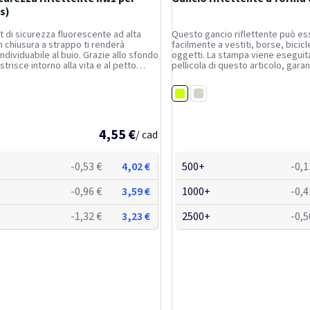
xs)
t di sicurezza fluorescente ad alta
Questo gancio riflettente può es
on chiusura a strappo ti renderà
facilmente a vestiti, borse, bicicle
ndividuabile al buio. Grazie allo sfondo
oggetti. La stampa viene eseguita
 strisce intorno alla vita e al petto
pellicola di questo articolo, gar
 perline di vetro altamente riflettenti,
superficie riflettente con un fatto
amente visibile anche a grande...
del 100%. Conservare in luogo pul
Giallo fluo
Non...
Bianco
4,55 €
/ cad
-0,53 €
4,02 €
500+
-0,1
-0,96 €
3,59 €
1000+
-0,4
-1,32 €
3,23 €
2500+
-0,5