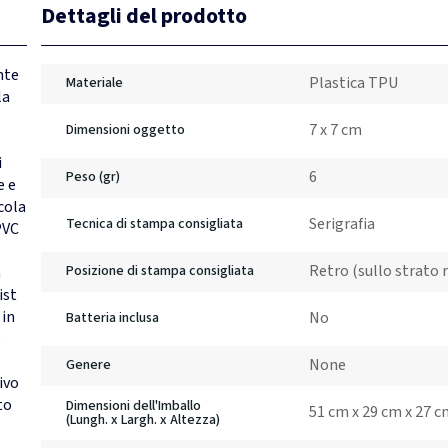
Dettagli del prodotto
nte
Plastica TPU
Materiale
la
7 x 7 cm
Dimensioni oggetto
i
6
Peso (gr)
e e
cola
Serigrafia
Tecnica di stampa consigliata
PVC
Retro (sullo strato r
Posizione di stampa consigliata
a
ist
 in
No
Batteria inclusa
e
None
Genere
ivo
to
Dimensioni dell'Imballo
51 cm x 29 cm x 27 
(Lungh. x Largh. x Altezza)