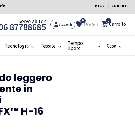
nfo
BLOG
CONTATTI
0
Serve aiuto?
0
Carrello
06 87788685
Accedi
Preferiti
Tempo
Tecnologia
Tessile
Casa
libero
do leggero
ente in
i
FX™ H-16