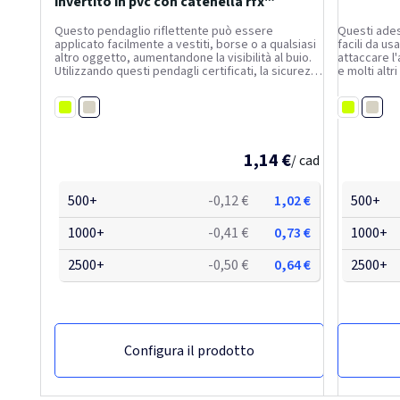
invertito in pvc con catenella rfx™
Questo pendaglio riflettente può essere
Questi ades
applicato facilmente a vestiti, borse o a qualsiasi
facili da us
altro oggetto, aumentandone la visibilità al buio.
attaccare l
Utilizzando questi pendagli certificati, la sicurezza
e molti altr
stradale diventerà un tratto distintivo del tuo
delle forme
marchio. Sono forniti con un cordoncino bianco ed
500 design. 
Bianco
Bianc
un...
Giallo fluo
Giallo fluo
1,14 €
/ cad
500+
-0,12 €
1,02 €
500+
1000+
-0,41 €
0,73 €
1000+
2500+
-0,50 €
0,64 €
2500+
Configura il prodotto