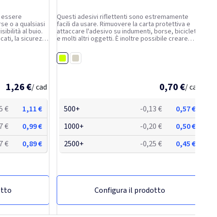
ò essere
Questi adesivi riflettenti sono estremamente
rse o a qualsiasi
facili da usare. Rimuovere la carta protettiva e
ibilità al buio.
attaccare l'adesivo su indumenti, borse, biciclette
cati, la sicurezza
e molti altri oggetti. È inoltre possibile creare
ntivo del tuo
delle forme personalizzate. Sono disponibili più di
doncino bianco ed
500 design. Conservare in luogo pulito e...
Giallo fluo
Bianco
1,26 €
0,70 €
/ cad
/ cad
5 €
1,11 €
500+
-0,13 €
0,57 €
7 €
0,99 €
1000+
-0,20 €
0,50 €
7 €
0,89 €
2500+
-0,25 €
0,45 €
otto
Configura il prodotto