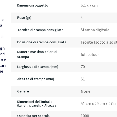
5,1 x 7 cm
Dimensioni oggetto
i
4
Peso (gr)
rie
na
Stampa digitale
Tecnica di stampa consigliata
ati
Fronte (sotto allo s
Posizione di stampa consigliata
igh
Numero massimo colori di
vati
full colour
stampa
lo è
care
70
Larghezza di stampa (mm)
me
51
Altezza di stampa (mm)
None
Genere
Dimensioni dell'Imballo
51 cm x 29 cm x 27 
(Lungh. x Largh. x Altezza)
1000
Quantità per scatola