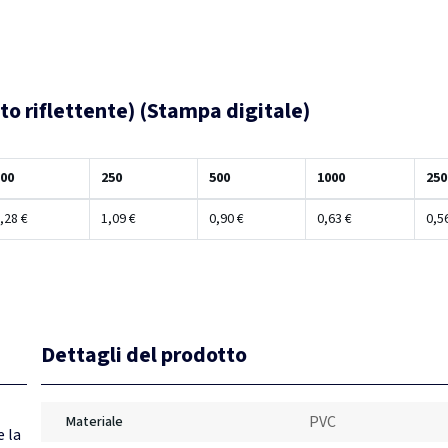
ato riflettente) (Stampa digitale)
00
250
500
1000
250
,28 €
1,09 €
0,90 €
0,63 €
0,5
Dettagli del prodotto
PVC
Materiale
e la