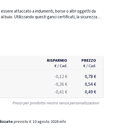
essere attaccato a indumenti, borse o altri oggetti da
al buio. Utilizzando questi ganci certificati, la sicurezza
tivo del tuo marchio. I ganci sono dotati di una catenella
arli in modo semplice. Disponibili in varie forme e
llo. Presenta una pellicola catarifrangente fluorescente
di ftalati. I materiali sono stati testati in conformità alla
stanze estremamente problematiche SVHC (Substances of
alati. I ganci sono testati e approvati CE in conformità alla
olo è dotato di una catenella di 10 cm e un ago per poterlo
RISPARMIO
PREZZO
na giacca, ecc. Viene fornito insieme un foglio informativo
€ / Cad.
€ / Cad.
 pergamino, un materiale ricavato dalla pasta di legno.
-0,12 €
0,78 €
-0,36 €
0,54 €
-0,41 €
0,49 €
Prezzi per prodotto neutro senza personalizzazioni
lizzato
previsto il:
10 agosto 2026
info