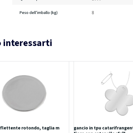
8
Peso dell’imballo (kg)
 interessarti
iflettente rotondo, taglia m
gancio in tpu catarifrangen