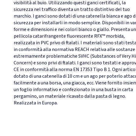
visibilità al buio. Utilizzando questi ganci certificati, la
sicurezza nel traffico diventa un tratto distintivo del tuo
marchio. I ganci sono dotati di una catenella bianca e ago d
sicurezza per installarli in modo semplice. Disponibili in va
forme e dimensioni e nei colori bianco o giallo. Presenta u
pellicola catarifrangente fluorescente RFX™ morbida,
realizzata in PVC privo di ftalati. I materiali sono stati test
in conformità alla normativa REACH relativa alle sostanze
estremamente problematiche SVHC (Substances of Very H
Concern) e sono privi di ftalati. I ganci sono testati e appro
CE in conformità alla norma EN 17353 Tipo B 1. Ogni artico
dotato di una catenella di 10 cm e un ago per poterlo attac
facilmente a una borsa, una giacca, ecc. Viene fornito insie
un foglio informativo e confezionato in una busta in carta
pergamino, un materiale ricavato dalla pasta di legno.
Realizzata in Europa.