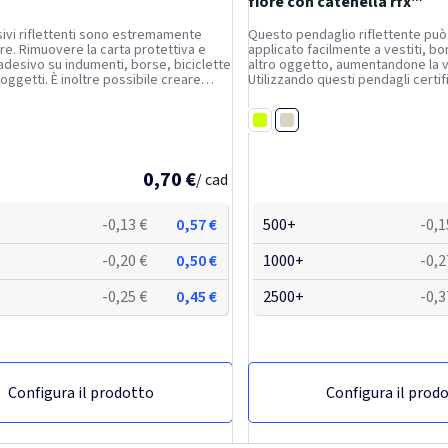
fiore con catenella rfx™
ivi riflettenti sono estremamente
Questo pendaglio riflettente pu
are. Rimuovere la carta protettiva e
applicato facilmente a vestiti, bo
'adesivo su indumenti, borse, biciclette
altro oggetto, aumentandone la vis
i oggetti. È inoltre possibile creare
Utilizzando questi pendagli certifi
 personalizzate. Sono disponibili più di
stradale diventerà un tratto disti
Conservare in luogo pulito e...
marchio. Sono forniti con un cor
o
Bianco
un...
Giallo fluo
0,70 €
/ cad
-0,13 €
0,57 €
500+
-0,1
-0,20 €
0,50 €
1000+
-0,2
-0,25 €
0,45 €
2500+
-0,3
Configura il prodotto
Configura il prod