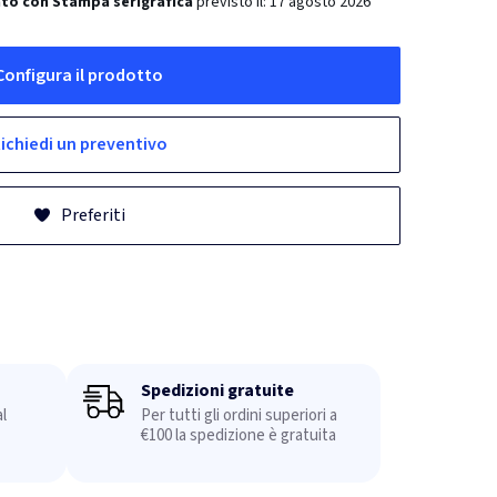
to con Stampa serigrafica
previsto il:
17 agosto 2026
Configura il prodotto
ichiedi un preventivo
Preferiti
Spedizioni gratuite
l
Per tutti gli ordini superiori a
€100 la spedizione è gratuita