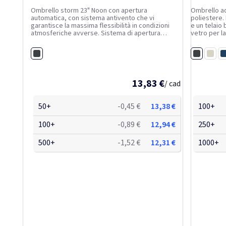
Ombrello storm 23" Noon con apertura
Ombrello ad
automatica, con sistema antivento che vi
poliestere.
garantisce la massima flessibilità in condizioni
e un telaio 
atmosferiche avverse. Sistema di apertura
vetro per la
automatico, asta in metallo e stecche in fibra di
vento. Impu
vetro. Manico con finitura gommata. Pouch inclusa.
superiore in
Nero
Nero
varietà di...
Bianc
N
13,83 €
/ cad
50+
-0,45 €
13,38 €
100+
100+
-0,89 €
12,94 €
250+
500+
-1,52 €
12,31 €
1000+