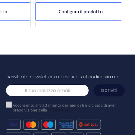
otto
Configura il prodotto
Iscriviti alla newsletter e ricevi subito il codice via mail.
to
Ombrello apertura manuale
Acconsento al trattamento dei miei dati e dichiaro di aver
preso visione della
Privacy Policy
 pollici ad
Ombrello antivento, da 30 pollici, apertura
e pongee 190T.
manuale. In poliestere 190T, 8 pannelli. Struttura e
etro, manico in
particolari in fibra di vetro. Punta in plastica.
Manico dritto in EVA nero. Chiusura manuale.