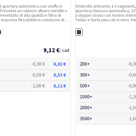
 apertura automatica con stoffa in
Ombrello antivento a 3 segmenti,
 Presenta un robusto albero metallico
apertura/chiusura automatica, 23
brevettato di alta qualità in fibra di
a doppio strato con motivo intern
 massima flessibilità in condizioni di
Telaio e fusto placcati in nero. Parte centrale a
gnatura dritta, punte e parte
due sezioni in fibra di vetro nera
 plastica. Disponibile in una grande
in legno curvo.
Nero
o
avy
9,12 €
/ cad
-0,30 €
8,82 €
200+
-0,3
-0,59 €
8,53 €
300+
-0,6
-1,00 €
8,12 €
500+
-0,9
1000+
-1,2
2000+
-1,5
3500+
-1,6