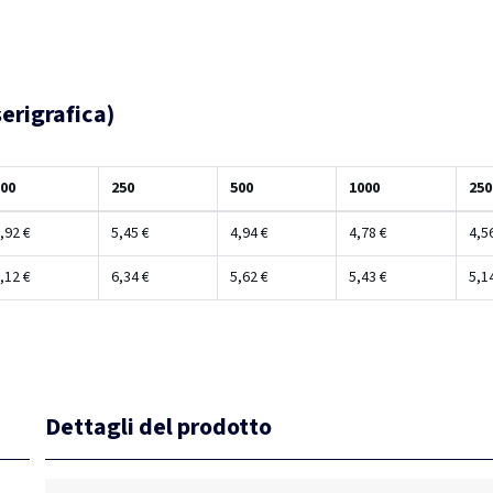
erigrafica)
00
250
500
1000
250
,92 €
5,45 €
4,94 €
4,78 €
4,5
,12 €
6,34 €
5,62 €
5,43 €
5,1
Dettagli del prodotto