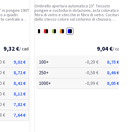
Ombrello apertura automatica 23". Tessuto
'' in pongee 190T
pongee e custodia in dotazione, asta colorata in
o a quadri.
fibra di vetro e stecche in fibra di vetro. Cuciture
dello stesso colore sul cinturino di chiusura.
 nichelata. Manico
Sistema antivento. design esclusivo.
Blu / Nero
Bianco / Nero
Rosso / Nero
Lime / Nero
Arancione / Nero
9,32 €
9,04 €
/ cad
/ cad
0 €
9,02 €
100+
-0,29 €
8,75 €
0 €
8,72 €
250+
-0,58 €
8,46 €
0 €
8,42 €
1000+
-0,99 €
8,05 €
0 €
8,12 €
0 €
7,82 €
8 €
7,64 €