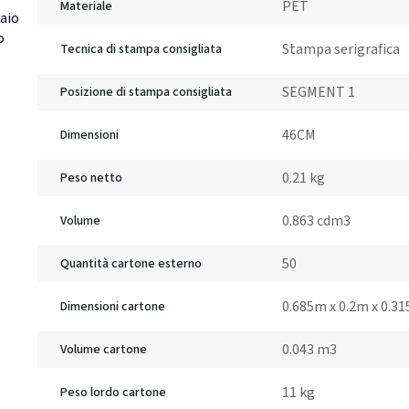
PET
Materiale
laio
o
Stampa serigrafica
Tecnica di stampa consigliata
SEGMENT 1
Posizione di stampa consigliata
46CM
Dimensioni
0.21 kg
Peso netto
0.863 cdm3
Volume
50
Quantità cartone esterno
0.685m x 0.2m x 0.3
Dimensioni cartone
0.043 m3
Volume cartone
11 kg
Peso lordo cartone