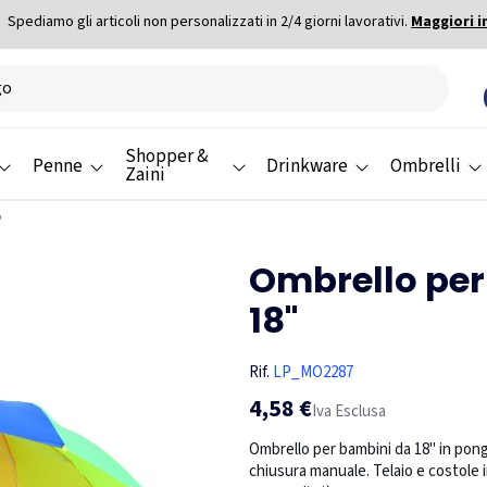
Spediamo gli articoli non personalizzati in 2/4 giorni lavorativi.
Maggiori i
Shopper &
Penne
Drinkware
Ombrelli
Zaini
"
Ombrello per
18"
Rif.
LP_MO2287
4,58 €
Iva Esclusa
Ombrello per bambini da 18'' in pon
chiusura manuale. Telaio e costole i