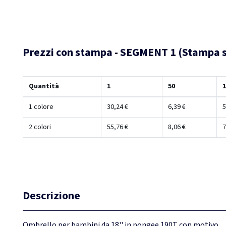
Prezzi con stampa - SEGMENT 1 (Stampa s
Quantità
1
50
1
1 colore
30,24 €
6,39 €
5
2 colori
55,76 €
8,06 €
7
Descrizione
Ombrello per bambini da 18'' in pongee 190T con motivo