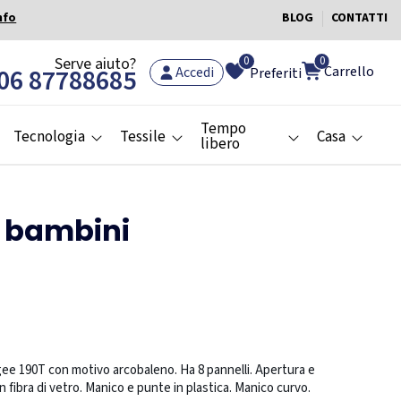
nfo
BLOG
CONTATTI
0
Serve aiuto?
0
Carrello
06 87788685
Accedi
Preferiti
Tempo
Tecnologia
Tessile
Casa
libero
 bambini
gee 190T con motivo arcobaleno. Ha 8 pannelli. Apertura e
n fibra di vetro. Manico e punte in plastica. Manico curvo.