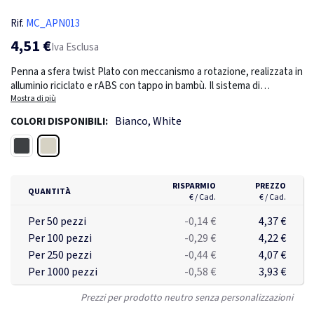
Rif.
MC_APN013
4,51 €
Iva Esclusa
Penna a sfera twist Plato con meccanismo a rotazione, realizzata in
alluminio riciclato e rABS con tappo in bambù. Il sistema di
rotazione rilascia 1 km di inchiostro blu Dokumental® (punta 1,0
Mostra di più
mm). Elegante confezionamento in scatola singola di bambù.
Bianco, White
COLORI DISPONIBILI:
Bianco
Nero
RISPARMIO
PREZZO
QUANTITÀ
€ / Cad.
€ / Cad.
Per 50 pezzi
-0,14 €
4,37 €
Per 100 pezzi
-0,29 €
4,22 €
Per 250 pezzi
-0,44 €
4,07 €
Per 1000 pezzi
-0,58 €
3,93 €
Prezzi per prodotto neutro senza personalizzazioni