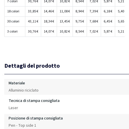
7 colori
30,76 €
14,07 €
10,82 €
8,54 €
7,02 €
5,87 €
5,21 €
18 colori
33,85 €
14,46 €
11,08 €
8,94 €
7,39 €
6,18 €
5,40 €
30 colori
43,11 €
18,34 €
13,45 €
9,75 €
7,68 €
6,45 €
5,65 €
3 colori
30,76 €
14,07 €
10,82 €
8,54 €
7,02 €
5,87 €
5,21 €
Dettagli del prodotto
Materiale
Alluminio riciclato
Tecnica di stampa consigliata
Laser
Posizione di stampa consigliata
Pen - Top side 1