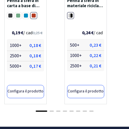
Penna a sfera in
Penna a sfera in
carta a base di
materiale riciclato
canna da zucchero
certificato rcs a 3
Mattone
Argento / Nero
(inchiostro blu)
inchiostri con stilo
Nero
Verde melange
Blu oceano
liliana
trine
0,24 €
/ cad
0,19 €
/ cad
0,25 €
500+
0,23 €
1000+
0,18 €
1000+
0,22 €
2500+
0,18 €
2500+
0,21 €
5000+
0,17 €
Configura il prodotto
Configura il prodotto