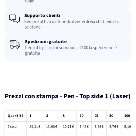
reale
Supporto clienti
Sempre attivo dal lunedì al venerdì via chat, email o
telefono
Spedizioni gratuite
Per tutti gli ordini superiori a €100 la spedizione è
gratuita
Prezzi con stampa - Pen - Top side 1 (Laser)
Quantità
1
3
5
10
25
50
100
2 colori
29,21 €
13,96 €
10,71 €
8,42 €
6,86 €
5,76 €
5,19 €