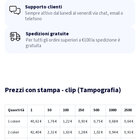
Supporto clienti
Sempre attivo dal lunedì al venerdì via chat, email o
telefono
Spedizioni gratuite
Per tutti gli ordini superiori a €100 la spedizione è
gratuita
Prezzi con stampa - clip (Tampografia)
Quantità
1
50
100
250
500
1000
2500
1 colore
40,61 €
1,76 €
1,22 €
0,93 €
0,75 €
0,68 €
0,64 €
2 colori
42,40 €
2,32 €
1,63 €
1,28 €
1,02 €
0,94 €
0,91 €