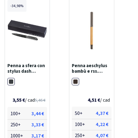
-34,98%
Penna a sfera con
Penna aeschylus
stylus dash
bambù e rss.
(inchiostro nero)
inchiostro blu
Nero
Grigio piombo
dokumental® 2km
4,51 €
/ cad
3,55 €
/ cad
5,46 €
50+
4,37 €
100+
3,44 €
100+
4,22 €
250+
3,33 €
250+
4,07 €
1000+
3,17 €