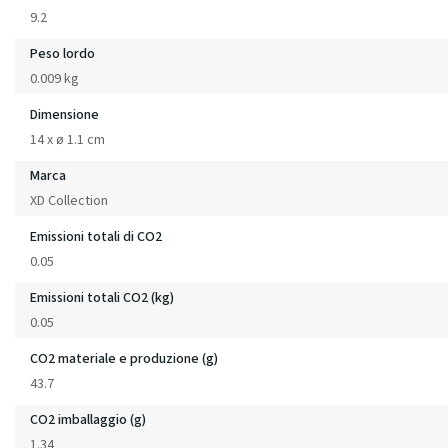
9.2
Peso lordo
0.009 kg
Dimensione
14 x ø 1.1 cm
Marca
XD Collection
Emissioni totali di CO2
0.05
Emissioni totali CO2 (kg)
0.05
CO2 materiale e produzione (g)
43.7
CO2 imballaggio (g)
1.34