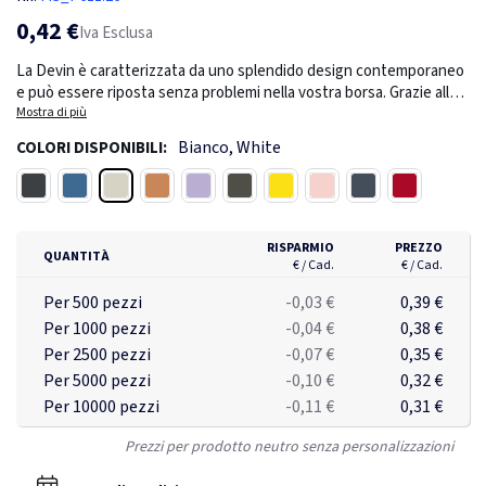
0,42 €
Iva Esclusa
La Devin è caratterizzata da uno splendido design contemporaneo
e può essere riposta senza problemi nella vostra borsa. Grazie alla
costruzione di alta qualità e al comfort perfetto, garantisce
Mostra di più
un'esperienza di scrittura senza interruzioni, ovunque si vada. Con
Bianco, White
COLORI DISPONIBILI:
inchiostro Dokumental blu. Larghezza di scrittura 1 mm, lunghezza
di scrittura 1200 metri. Contenuto totale riciclato: 86% in base al
Bianco
Nero
Blu
Arancione
Viola
Verde
Giallo
Rosa
Blu navy
Rosso ciliegio
peso totale dell'articolo.
RISPARMIO
PREZZO
QUANTITÀ
€ / Cad.
€ / Cad.
Per 500 pezzi
-0,03 €
0,39 €
Per 1000 pezzi
-0,04 €
0,38 €
Per 2500 pezzi
-0,07 €
0,35 €
Per 5000 pezzi
-0,10 €
0,32 €
Per 10000 pezzi
-0,11 €
0,31 €
Prezzi per prodotto neutro senza personalizzazioni