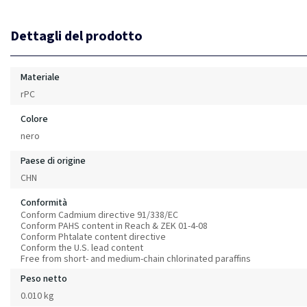
Dettagli del prodotto
Materiale
rPC
Colore
nero
Paese di origine
CHN
Conformità
Conform Cadmium directive 91/338/EC
Conform PAHS content in Reach & ZEK 01-4-08
Conform Phtalate content directive
Conform the U.S. lead content
Free from short- and medium-chain chlorinated paraffins
Peso netto
0.010 kg