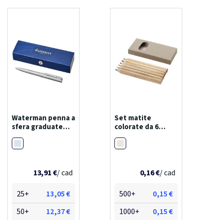
Waterman penna a
Set matite
sfera graduate
colorate da 6
(inchiostro blu)
pezzi ayola
Cromato
Naturale
13,91 €
/ cad
0,16 €
/ cad
25+
13,05 €
500+
0,15 €
50+
12,37 €
1000+
0,15 €