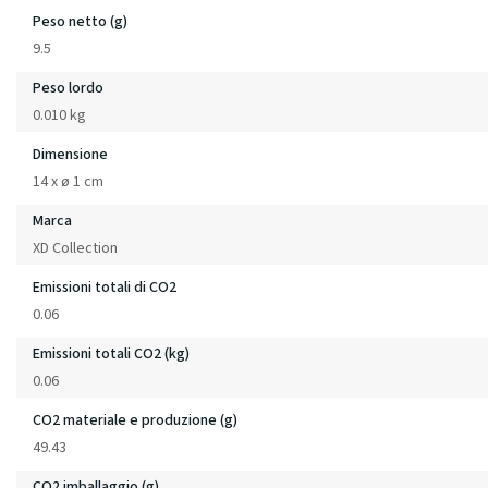
Peso netto (g)
9.5
Peso lordo
0.010 kg
Dimensione
14 x ø 1 cm
Marca
XD Collection
Emissioni totali di CO2
0.06
Emissioni totali CO2 (kg)
0.06
CO2 materiale e produzione (g)
49.43
CO2 imballaggio (g)