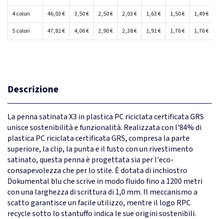
4 colori
46,03 €
3,50 €
2,50 €
2,03 €
1,63 €
1,50 €
1,49 €
5 colori
47,81 €
4,06 €
2,90 €
2,38 €
1,91 €
1,76 €
1,76 €
Descrizione
La penna satinata X3 in plastica PC riciclata certificata GRS
unisce sostenibilità e funzionalità. Realizzata con l'84% di
plastica PC riciclata certificata GRS, compresa la parte
superiore, la clip, la punta e il fusto con un rivestimento
satinato, questa penna è progettata sia per l'eco-
consapevolezza che per lo stile. È dotata di inchiostro
Dokumental blu che scrive in modo fluido fino a 1200 metri
con una larghezza di scrittura di 1,0 mm. Il meccanismo a
scatto garantisce un facile utilizzo, mentre il logo RPC
recycle sotto lo stantuffo indica le sue origini sostenibili.