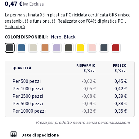
0,47 €
Iva Esclusa
La penna satinata X3 in plastica PC riciclata certificata GRS unisce
sostenibilità e funzionalità. Realizzata con l'84% di plastica PC
riciclata certificata GRS, compresa la parte superiore, la clip, la
Mostra di più
punta e il fusto con un rivestimento satinato, questa penna è
Nero, Black
COLORI DISPONIBILI:
progettata sia per l'eco-consapevolezza che per lo stile. È dotata di
inchiostro Dokumental blu che scrive in modo fluido fino a 1200
Nero
Blu
Bianco
Arancione
Viola
Verde
Giallo
Rosa
Blu navy
Rosso ciliegio
metri con una larghezza di scrittura di 1,0 mm. Il meccanismo a
scatto garantisce un facile utilizzo, mentre il logo RPC recycle
sotto lo stantuffo indica le sue origini sostenibili.
RISPARMIO
PREZZO
QUANTITÀ
€ / Cad.
€ / Cad.
Per 500 pezzi
-0,02 €
0,45 €
Per 1000 pezzi
-0,05 €
0,42 €
Per 2500 pezzi
-0,08 €
0,39 €
Per 5000 pezzi
-0,09 €
0,38 €
Per 10000 pezzi
-0,12 €
0,35 €
Prezzi per prodotto neutro senza personalizzazioni
Date di spedizione