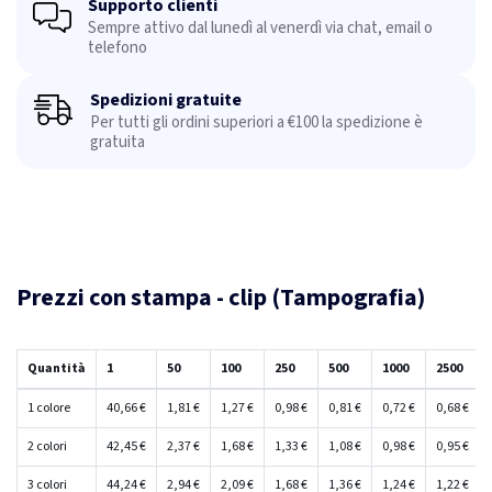
Supporto clienti
Sempre attivo dal lunedì al venerdì via chat, email o
telefono
Spedizioni gratuite
Per tutti gli ordini superiori a €100 la spedizione è
gratuita
Prezzi con stampa - clip (Tampografia)
Quantità
1
50
100
250
500
1000
2500
1 colore
40,66 €
1,81 €
1,27 €
0,98 €
0,81 €
0,72 €
0,68 €
2 colori
42,45 €
2,37 €
1,68 €
1,33 €
1,08 €
0,98 €
0,95 €
3 colori
44,24 €
2,94 €
2,09 €
1,68 €
1,36 €
1,24 €
1,22 €